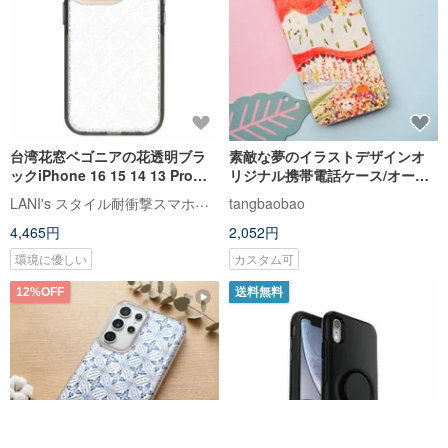
台湾花窓ベゴニアの花透明ブラ
素敵な夢のイラストデザインオ
ックiPhone 16 15 14 13 Pro
リジナル携帯電話ケース/オール
Max 透明飛散防止ケース
インクルーシブ落下防止ソフト
LANI's スタイル耐衝撃スマホケース
tangbaobao
シェル保護カバー/カスタマイズ
4,465円
2,052円
可能
環境に優しい
カスタム可
12%OFF
送料無料