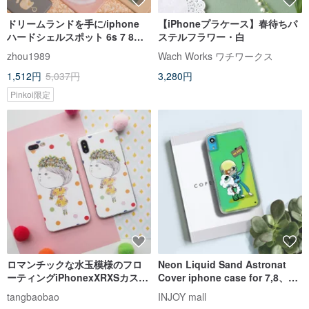
ドリームランドを手に/iphone
【iPhoneプラケース】春待ちパ
ハードシェルスポット 6s 7 8
ステルフラワー・白
plus x xr xs/絶版
zhou1989
Wach Works ワチワークス
1,512円
5,037円
3,280円
Pinkoi限定
ロマンチックな水玉模様のフロ
Neon Liquid Sand Astronat
ーティングiPhonexXRXSカスタ
Cover iphone case for 7,8、
ムメイドのiPhone8携帯電話ケ
X、XS、XR、max、11pro、
tangbaobao
INJOY mall
ース交換ギフト
11max、SE2