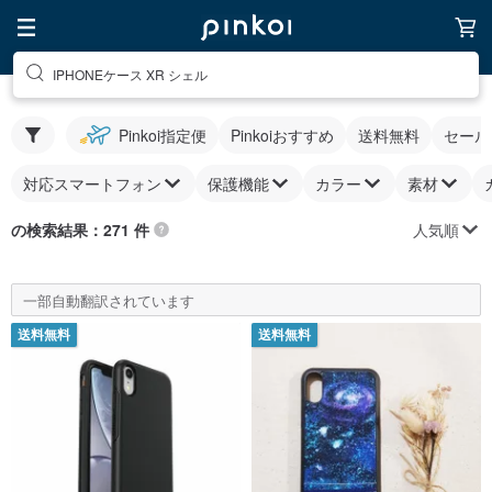
IPHONEケース XR シェル
Pinkoi指定便
Pinkoiおすすめ
送料無料
セール
対応スマートフォン
保護機能
カラー
素材
人気順
の検索結果：271 件
一部自動翻訳されています
送料無料
送料無料