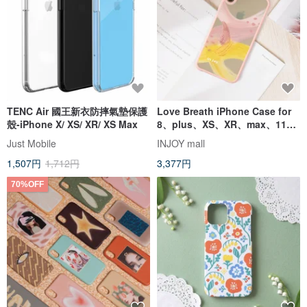
TENC Air 國王新衣防摔氣墊保護
Love Breath iPhone Case for
殼-iPhone X/ XS/ XR/ XS Max
8、plus、XS、XR、max、11
pro、11 max、SE3
Just Mobile
INJOY mall
1,507円
1,712円
3,377円
70%OFF