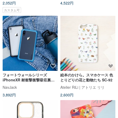
2,052円
4,522円
カスタム可
フォートウォールシリーズ
絵本のかけら。スマホケース 色
iPhoneXR 耐衝撃衝撃吸収裏カ
とりどりの花と動物たち SC-92
バー
NavJack
Atelier RiLi | アトリエ リリ
3,892円
2,600円