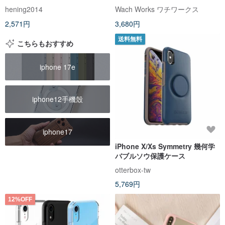
ィケース
hening2014
Wach Works ワチワークス
2,571円
3,680円
送料無料
こちらもおすすめ
iphone 17e
iphone12手機殼
iphone17
iPhone X/Xs Symmetry 幾何学
バブルソウ保護ケース
otterbox-tw
5,769円
12%OFF