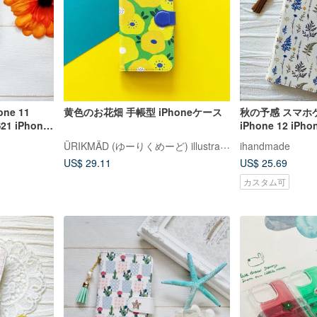
ne 11
黄色のお花畑 手帳型 iPhoneケース
秋の予感 スマホ
S21 iPhone
iPhone 12 iPho
 ブラウン 珈琲
Xperia 10 IV Ga
ÜRIKMÄD (ゆーりくめーど) illustration
ihandmade
US$ 29.11
US$ 25.69
カスタム可