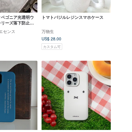
クベゴニア光透明ウ
トマトバジルレジンスマホケース
シリーズ落下防止携
BM01
クリエセンス
万物生
US$ 28.00
カスタム可