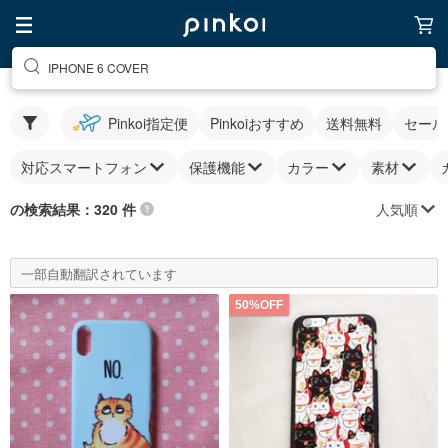
IPHONE 6 COVER
Pinkoi指定便
Pinkoiおすすめ
送料無料
セール
対応スマートフォン
保護機能
カラー
素材
人気順
の検索結果：320 件
一部自動翻訳されています
50%OFF