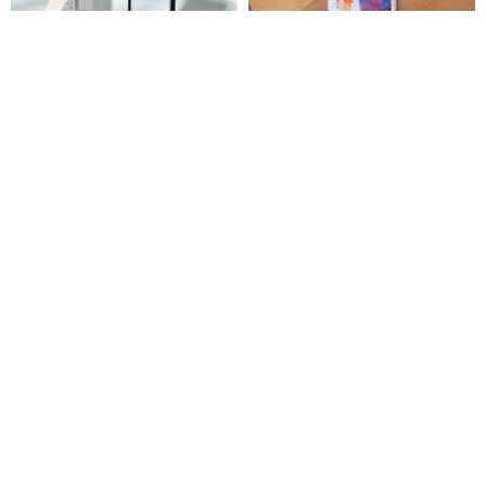
【NavJack】6H オーロラクリス
花のイラストとロマンスモダン
タルクリア落下防止ケース
ガール。マットケース
│APPLE iPhone 16 全シリーズ
（iPhone、HTC、Samsung、
NavJack
Two Horses Carousel
モデル
Sony）
5,094円
3,148円
カスタム可
10%OFF