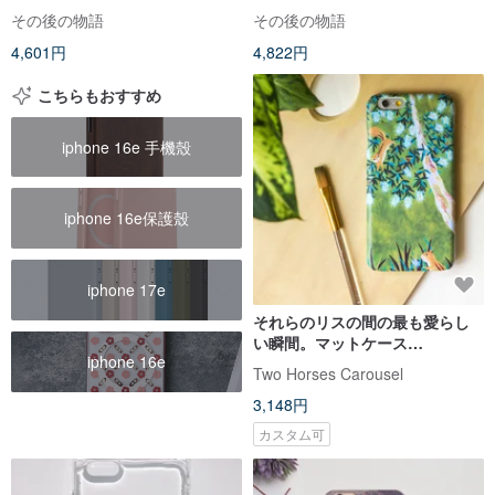
タイルシリーズ
その後の物語
その後の物語
4,601円
4,822円
こちらもおすすめ
iphone 16e 手機殼
iphone 16e保護殼
iphone 17e
それらのリスの間の最も愛らし
い瞬間。マットケース
iphone 16e
（iPhone、HTC、Samsung、
Two Horses Carousel
Sony）
3,148円
カスタム可