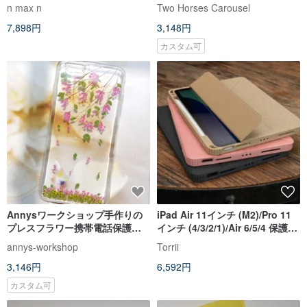
ス - 選べる6色
（iPhone、HTC、Samsung、
n max n
Two Horses Carousel
Sony）
7,898円
3,148円
カスタム可
Annysワークショップ手作りの
iPad Air 11インチ (M2)/Pro 11
プレスフラワー携帯電話保護ケ
インチ (4/3/2/1)/Air 6/5/4 保護ケ
ース、iPhone 6splusおよび
ース
annys-workshop
Torrii
iPhone6 plusに適しており、第
3,146円
6,592円
3章が開花します
カスタム可