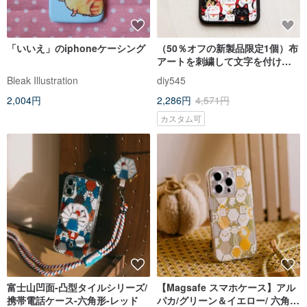
「いいえ」のiphoneケーシング
（50％オフの新製品限定1個）布
アートを刺繍して文字を付ける
ことができますApple携帯電話ケ
Bleak Illustration
diy545
ースiPhone（i6.i6s、
2,004円
2,286円
4,571円
i6splus.i7.i7plus）クリエイテ
ィブな携帯電話ケース保護シェ
カスタム可
ルラッキーキャットバースデー
ギフト
富士山凹面-凸型タイルシリーズ/
【Magsafe スマホケース】アル
携帯電話ケース-六角形-レッド
パカ/グリーン＆イエロー/ 六角形