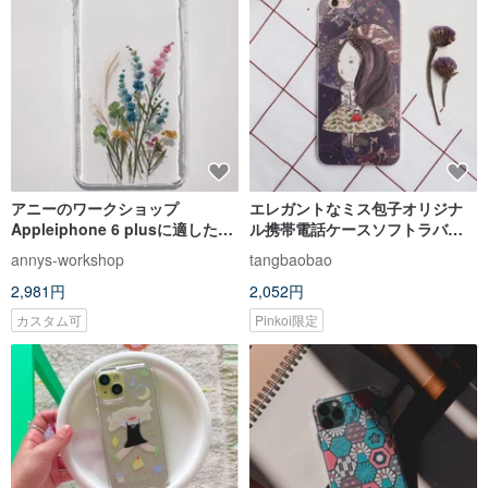
アニーのワークショップ
エレガントなミス包子オリジナ
Appleiphone 6 plusに適した手
ル携帯電話ケースソフトラバー
作りのエンボス加工された携帯
オールインクルーシブアップル
annys-workshop
tangbaobao
電話保護ケース、エレガントな
プロテクションケース/
2,981円
2,052円
スケッチ（2）
iPhone6（plus）/
Iphone7（plus）
カスタム可
Pinkoi限定