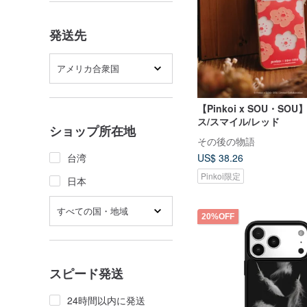
発送先
アメリカ合衆国
【Pinkoi x SOU・S
ス/スマイル/レッド
ショップ所在地
その後の物語
台湾
US$ 38.26
Pinkoi限定
日本
すべての国・地域
20%OFF
スピード発送
24時間以内に発送