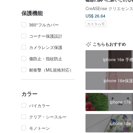
イルシリーズ 耐衝撃ス
CreASEnse クリエセン
CSBT06
保護機能
US$ 26.64
カスタム可
360°フルカバー
コーナー保護設計
こちらもおすすめ
カメラレンズ保護
傷防止・指紋防止
iphone 16e 手
耐衝撃（MIL規格対応）
iphone 16e保
カラー
iphone 17e
バイカラー
クリア・シースルー
iphone 16e
モノトーン