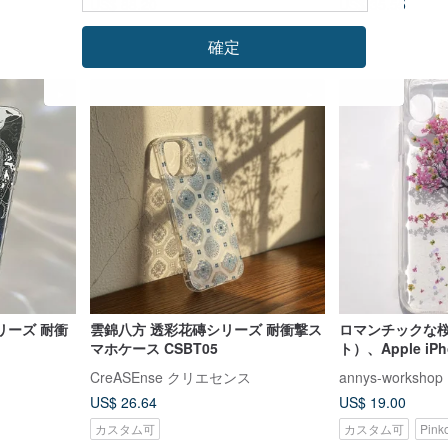
US$ 88.20
US$ 35.55
確定
リーズ 耐衝
雲錦八方 透彩花磚シリーズ 耐衝撃ス
ロマンチックな
マホケース CSBT05
ト）、Apple iP
な、アニーの工
ス
CreASEnse クリエセンス
annys-workshop
電話保護ケース
US$ 26.64
US$ 19.00
カスタム可
カスタム可
Pin