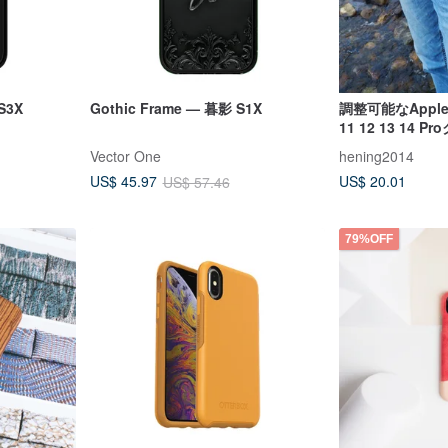
 S3X
Gothic Frame — 暮影 S1X
調整可能なApple i
11 12 13 14
Vector One
hening2014
US$ 20.01
US$ 45.97
US$ 57.46
79%OFF