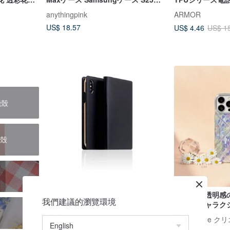
マホケース
S24 S23 S22 Ultra Plus
ス
anythingpink
ARMOR
US$ 18.57
US$ 4.46
US$ 1
機殼
護殼
SLGデザインiPhoneXs / X D7IBL絶
紫夢微光 透明感
我們建議的瀏覽環境
妙なコレクションプレミアムレザー
リーズ ギャラク
ケース
CSBT10
slgdesign-tw
CreASEnse 