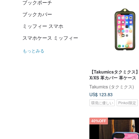
ブックポーチ
ブックカバー
ミッフィー スマホ
スマホケース ミッフィー
もっとみる
【Takumicsタクミクス】
X/XS 革カバー 革ケース
Takumics (タクミクス)
US$ 123.83
環境に優しい
Pinkoi限定
40%OFF