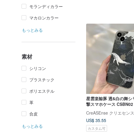
モランディカラー
マカロンカラー
もっとみる
素材
シリコン
プラスチック
ポリエステル
星雲楽鯨豚 透&白の舞シ
革
撃スマホケース CSBN02
CreASEnse クリエセン
合皮
US$ 35.55
もっとみる
カスタム可