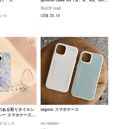
max、11pro、11max、SE2
INJOY mall
US$ 35.19
5.15
のある彩りタイルシ
tagoro スマホケース
シー スマホケース
クリエセンス
no reason