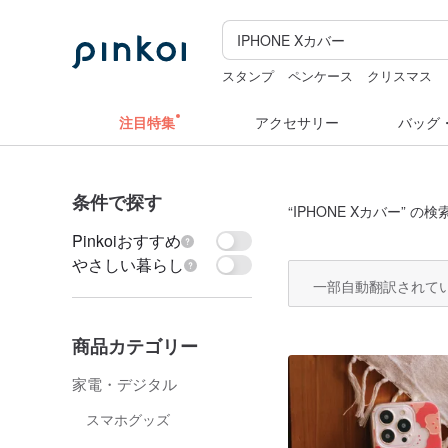
スタンプ
ペンケース
クリスマス
ミッフィー vipo
ミッフィー ぬいぐ
注目特集
アクセサリー
バッグ
条件で探す
“
IPHONE Xカバー
” の検
Pinkoiおすすめ
やさしい暮らし
一部自動翻訳されて
商品カテゴリー
家電・デジタル
スマホグッズ