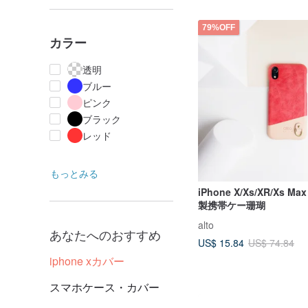
79%OFF
カラー
透明
ブルー
ピンク
ブラック
レッド
もっとみる
iPhone X/Xs/XR/Xs Max
製携帯ケー珊瑚
alto
あなたへのおすすめ
US$ 15.84
US$ 74.84
iphone xカバー
スマホケース・カバー