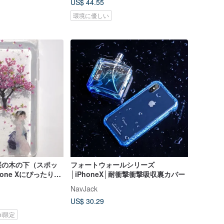
US$ 44.55
環境に優しい
桜の木の下（スポッ
フォートウォールシリーズ
hone Xにぴったり
│iPhoneX│耐衝撃衝撃吸収裏カバー
房手作り押し花携帯
NavJack
US$ 30.29
koi限定