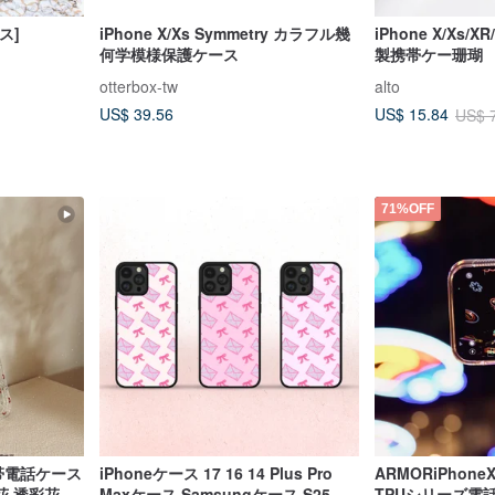
ス]
iPhone X/Xs Symmetry カラフル幾
iPhone X/Xs/XR
何学模様保護ケース
製携帯ケー珊瑚
otterbox-tw
alto
US$ 39.56
US$ 15.84
US$ 
71%OFF
携帯電話ケース
iPhoneケース 17 16 14 Plus Pro
ARMORiPho
花 透彩花タ
Maxケース Samsungケース S25
TPUシリーズ電