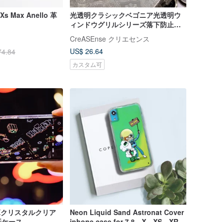
/Xs Max Anello 革
光透明クラシックベゴニア光透明ウ
ィンドウグリルシリーズ落下防止携
帯電話ケース CSBM01
CreASEnse クリエセンス
US$ 26.64
74.84
カスタム可
neXクリスタルクリア
Neon Liquid Sand Astronat Cover
話ケース
iphone case for 7,8、X、XS、XR、