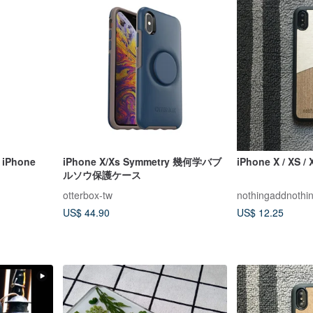
iPhone
iPhone X/Xs Symmetry 幾何学バブ
iPhone X / XS 
ルソウ保護ケース
otterbox-tw
nothingaddnothi
US$ 44.90
US$ 12.25