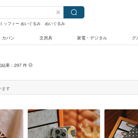
ミッフィー ぬいぐるみ
ぬいぐるみ
るみ
pion
・カバン
文房具
家電・デジタル
グ
索結果：297 件
います