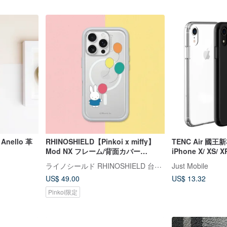
 Anello 革
RHINOSHIELD【Pinkoi x miffy】
TENC Air 國
Mod NX フレーム/背面カバー
iPhone X/ XS/ X
MagSafe 対応スマホケース - 風船が
ライノシールド RHINOSHIELD 台湾公式ストア
Just Mobile
飛んで行った
US$ 49.00
US$ 13.32
Pinkoi限定