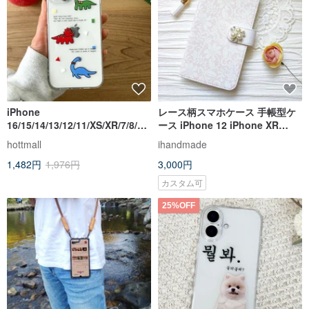
iPhone
レース柄スマホケース 手帳型ケ
16/15/14/13/12/11/XS/XR/7/8/SE
ース iPhone 12 iPhone XR
2/SE3 レインボー恐竜透明電話
iPhone 11 Xperia 10 IV Galaxy
hottmall
ihandmade
ケース
S23 Android
1,482円
1,976円
3,000円
カスタム可
25%OFF