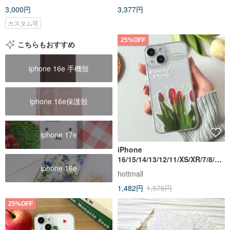
3,000円
3,377円
カスタム可
25%OFF
こちらもおすすめ
iphone 16e 手機殼
iphone 16e保護殼
iphone 17e
iPhone
16/15/14/13/12/11/XS/XR/7/8/SE
iphone 16e
2/SE3 レッドチューリップ透明
hottmall
携帯ケース
1,482円
1,976円
25%OFF