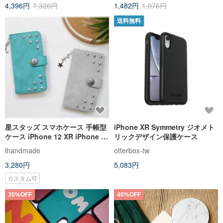
4,396円
7,326円
1,482円
1,976円
送料無料
星スタッズ スマホケース 手帳型
iPhone XR Symmetry ジオメト
ケース iPhone 12 XR iPhone 11
リックデザイン保護ケース
Xperia 10 IV Galaxy S23
ihandmade
otterbox-tw
Android
3,280円
5,083円
カスタム可
30%OFF
40%OFF