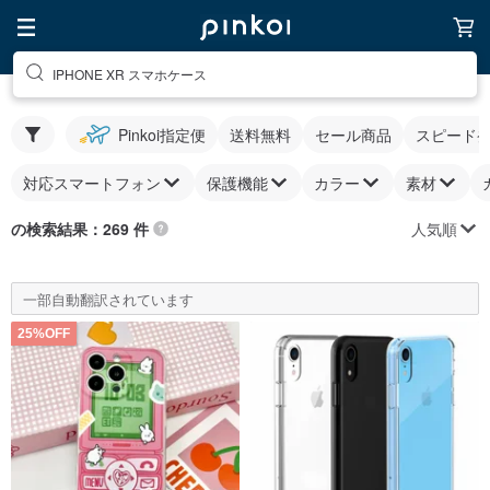
IPHONE XR スマホケース
Pinkoi指定便
送料無料
セール商品
スピード
対応スマートフォン
保護機能
カラー
素材
人気順
の検索結果：269 件
一部自動翻訳されています
25%OFF