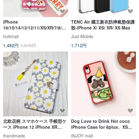
iPhone
TENC Air 國王新衣防摔氣墊保護
16/15/14/13/12/11/XS/XR/7/8/SE
殼-iPhone X/ XS/ XR/ XS Max
2/SE3 透明電話ケース
hottmall
Just Mobile
1,482円
1,976円
1,712円
北欧花柄 スマホケース 手帳型ケ
Dog Love to Drink Hot coco
ース iPhone 12 iPhone XR
iPhone Case for 8plus、XS、
iPhone 11 Xperia 10 IV Galaxy
XR、max、11 pro、11 max、
ihandmade
INJOY mall
S23 Android
SE3