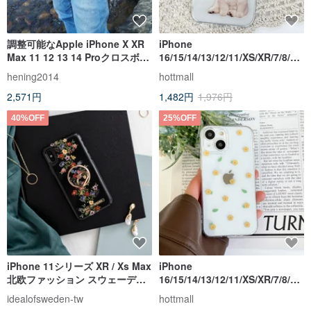
調整可能なApple iPhone X XR
iPhone
Max 11 12 13 14 Proクロスボデ
16/15/14/13/12/11/XS/XR/7/8/SE
ィケース
2/SE3 犬 透明 携帯ケース
hening2014
hottmall
2,571円
1,482円
1,976円
40%OFF
25%OFF
iPhone 11シリーズ XR / Xs Max
iPhone
北欧ファッション スウェーデン
16/15/14/13/12/11/XS/XR/7/8/SE
人気の携帯電話ケース -ブラック
2/SE3 花柄 透明 携帯ケース
idealofsweden-tw
hottmall
とカラフル