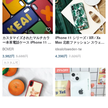
カスタマイズされたマルチカラ
iPhone 11 シリーズ / XR / Xs
ー本革電話ケース iPhone 11 Xs
Max 北欧ファッション スウェデ
Max Xr 8Plus Huawei
ィッシュ ポップ フォン ケース -
BOVER
idealofsweden-tw
Samsung カップル
カリフォルニア パーム
3,982円
5,688円
4,396円
7,326円
カスタム可
25%OFF