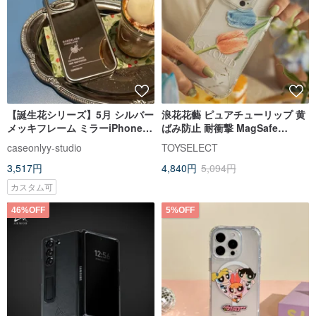
【誕生花シリーズ】5月 シルバー
浪花花藝 ピュアチューリップ 黄
メッキフレーム ミラーiPhoneケ
ばみ防止 耐衝撃 MagSafe
ース
iPhoneケース
caseonlyy-studio
TOYSELECT
3,517円
4,840円
5,094円
カスタム可
46%OFF
5%OFF