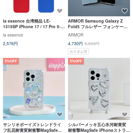
la essence 台湾精品 LE-
ARMOR Samsung Galaxy Z
1315SP iPhone 17 / 17 Pro 5-6
Fold5 フルレザー フォンケース_
インチ用保護ケース
ミストピークブルー
la essence
ARMOR
2,576円
4,730円
8,604円
カスタム可
5%OFF
5%OFF
サンリオボーイズトレンドライ
シルバーメッキ五心氷河耐黄変
フ乱花耐黄変耐衝撃MagSafe
耐衝撃MagSafe iPhoneストラッ