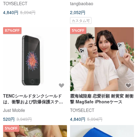
衝撃 MagSafe iPhoneケース
ト/エンボステクスチャ/コンケー
TOYSELECT
tangbaobao
ブコンベックスライン/タップカ
4,840円
5,094円
2,052円
ップル/白黒カップル/オールイン
クルーシブ落下耐性ソフトシェ
カスタム可
ル保護カバー/イラストデザイン
オリジナル携帯電話ケース/
87%OFF
5%OFF
iphone7 /カスタマイズ可能
TENCシールドタンクシールド
霞海城隍廟 恋愛祈願 耐黄変 耐衝
は、衝撃および防爆保護ステッ
撃 MagSafe iPhoneケース
カーiPhone5s / SEを自動的に修
Just Mobile
TOYSELECT
復します
520円
3,949円
4,840円
5,094円
5%OFF