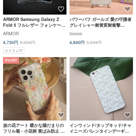
ARMOR Samsung Galaxy Z
パワーパフ ガールズ 愛の守護者
Fold 5 フルレザー フォンケース
グレイシャー耐黄変耐衝撃
- ミッドナイトブラック
MagSafe iPhone ストラップ付
ARMOR
toxoxo
きスマホケース
4,730円
8,604円
4,840円
5,094円
カスタム可
5%OFF
波の花アート 暖かな陽だまりの
インウィンド/タップキッド/チャ
フリル菊 - 小花柄 黄ばみ防止 耐
イニーズバレンタインデーギフ