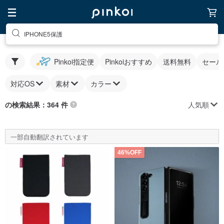
IPHONE5保護
Pinkoi指定便
Pinkoiおすすめ
送料無料
セール
対応OS
素材
カラー
人気順
の検索結果：364 件
一部自動翻訳されています
46%OFF