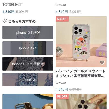
iPhoneスマホケース
プ付きスマホケース
TOYSELECT
toxoxo
4,840円
5,094円
4,840円
5,094円
5%OFF
こちらもおすすめ
iphone12手機殼
iphone 17e
iphone13 pro 手機殼
パワーパフ ガールズ スウィート
ミッション 氷河耐黄変耐衝撃
iphone13
MagSafe iPhoneストラップ付き
toxoxo
スマホケース
4,840円
5,094円
5%OFF