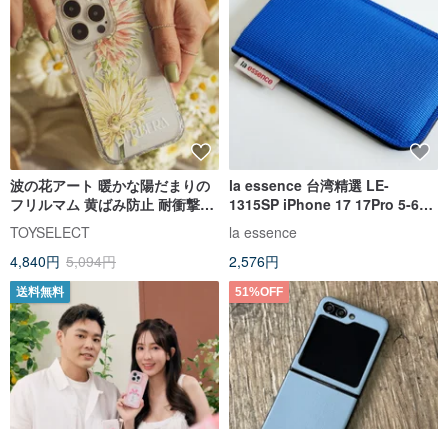
波の花アート 暖かな陽だまりの
la essence 台湾精選 LE-
フリルマム 黄ばみ防止 耐衝撃
1315SP iPhone 17 17Pro 5-6イ
MagSafe iPhoneケース
ンチ用保護ケース
TOYSELECT
la essence
4,840円
5,094円
2,576円
送料無料
51%OFF