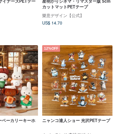
デザイナーズPETテー
星明かりシネマ・リマスター版 5cm
カットマットPETテープ
樂意デザイン【公式】
US$ 14.70
れています
12%OFF
フィーベーカリーキーホ
ニャンコ達人ショー 光沢PETテープ