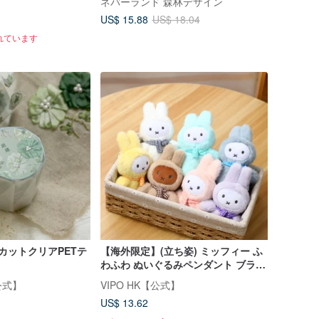
】
ネバーランド 森林デザイン
US$ 15.88
US$ 18.04
れています
 カットクリアPETテ
【海外限定】(立ち姿) ミッフィー ふ
わふわ ぬいぐるみペンダント ブライ
ンドボックス (ランダム1個入り)
公式】
VIPO HK【公式】
VIPO MIF37474
US$ 13.62