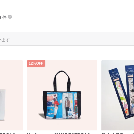
8 件
います
12%OFF