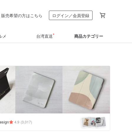
販売希望の方はこちら
ログイン／会員登録
ルメ
台湾直送
商品カテゴリー
3
+
esign
4.9
(3,017)