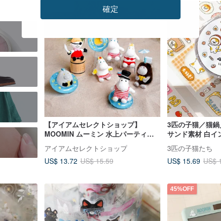
12%OFF
12%OFF
確定
【アイアムセレクトショップ】
3匹の子猫／猫鍋
MOOMIN ムーミン 水上パーティー
サンド素材 白イ
80周年記念キャラクターブラインド
／ダイカット剥
アイアムセレクトショップ
3匹の子猫たち
ボックス ミニチャーム
US$ 13.72
US$ 15.69
US$ 15.59
US$ 
45%OFF