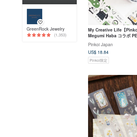
GreenRock Jewelry
My Creative Life【Pinko
(1,353)
Megumi Haba コラボ 
Pinkoi限定
Pinkoi Japan
US$ 18.84
Pinkoi限定