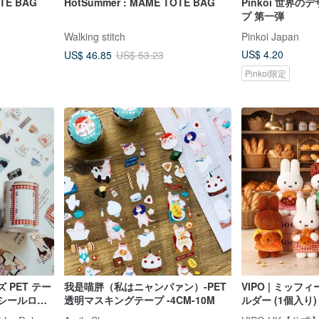
OTE BAG
HotSummer : MAME TOTE BAG
Pinkoi 世界の
プ 第一弾
Walking stitch
Pinkoi Japan
US$ 4.20
US$ 46.85
US$ 53.23
Pinkoi限定
10 人がカートに入
ーズ PET テー
我是喵胖（私はニャンパァン）-PET
VIPO | ミッ
モシールロー
透明マスキングテープ -4CM-10M
ルダー (1個入り)
ージです。
ラ・ドルチェ・ヴィータ | La Dolce Vita