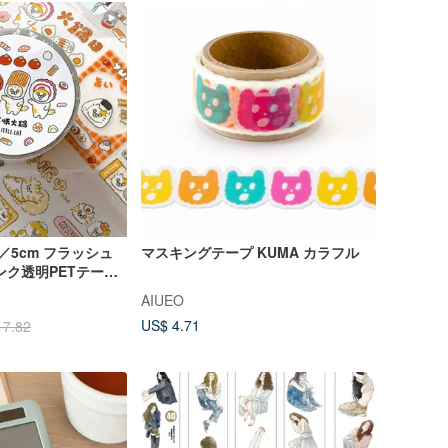
／5cm フラッシュ
マスキングテープ KUMA カラフル
ンク透明PETテープ
離紙付き
AIUEO
US$ 4.71
17.82