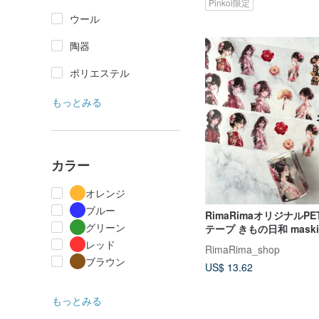
Pinkoi限定
ウール
陶器
ポリエステル
もっとみる
カラー
オレンジ
ブルー
RimaRimaオリジナルP
グリーン
テープ きもの日和 maski
Kimono Biyori〜りまり
レッド
RimaRima_shop
ブラウン
US$ 13.62
もっとみる