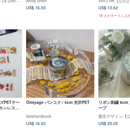
Amily Shen
VIPO HK【公式
US$ 16.93
US$ 13.62
す
18 人がカートに入
ーズPETテー
Omiyage バンコク / 4cm 光沢PET
リボン刺繍 6cm
リカンレスト
ープ
光沢タイプ
fafahandbook
樂意デザイン【
US$ 16.93
US$ 20.05