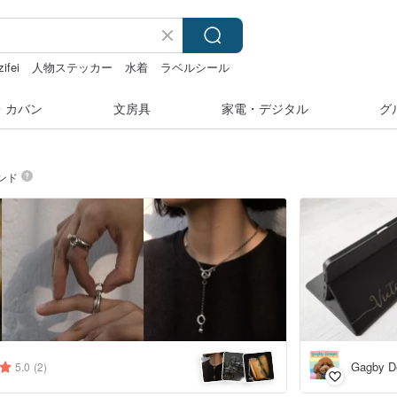
zifei
人物ステッカー
水着
ラベルシール
・カバン
文房具
家電・デジタル
グ
ンド
Gagby D
5.0
(2)