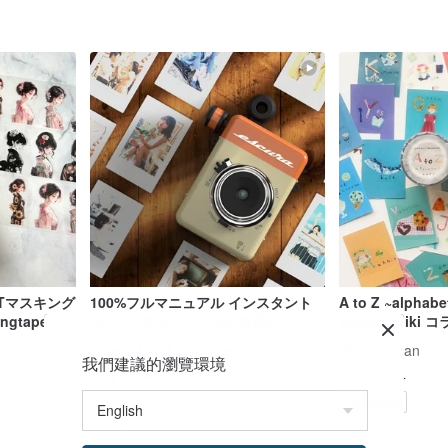
ETマスキング
100%フルマニュアル インスタント
A to Z ~alphabet
ngtape〜
カメラ (チェキフィルム対応)
Tamura Miki
ま
テープ
Escura Lab｜エスクーラ
Pinkoi Japan
我們建議的瀏覽環境
US$ 76.36
US$ 18.84
Pinkoi限定