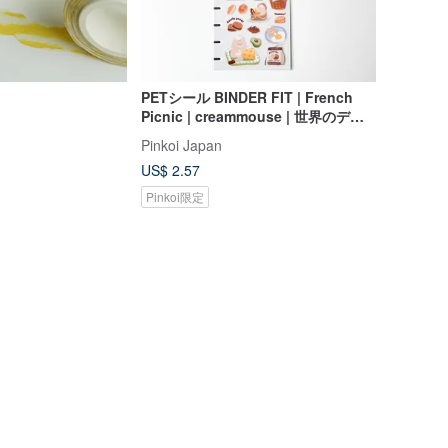
PETシール BINDER FIT | French
Picnic | creammouse | 世界のデザ
イナーズ PET Sticker
Pinkoi Japan
US$ 2.57
Pinkoi限定