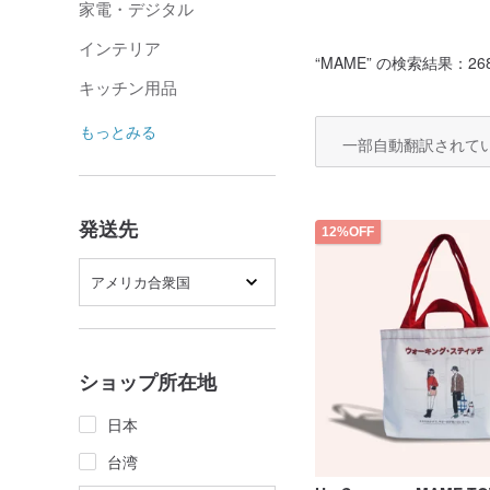
家電・デジタル
インテリア
“
MAME
” の検索結果：26
キッチン用品
もっとみる
一部自動翻訳されて
発送先
12%OFF
アメリカ合衆国
ショップ所在地
日本
台湾