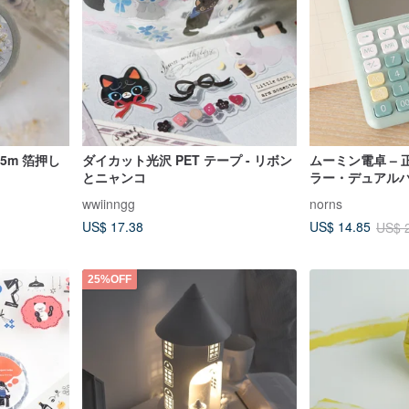
 5m 箔押し
ダイカット光沢 PET テープ - リボン
ムーミン電卓 – 
とニャンコ
ラー・デュアル
wwiinngg
norns
US$ 17.38
US$ 14.85
US$ 
25%OFF