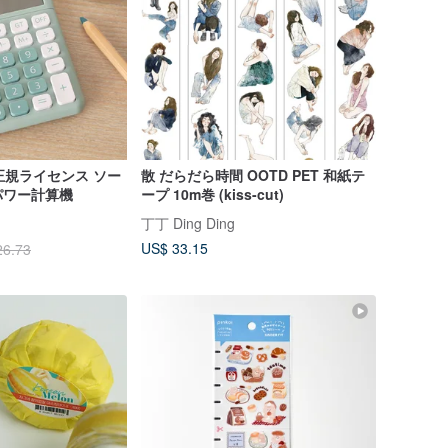
正規ライセンス ソー
散 だらだら時間 OOTD PET 和紙テ
パワー計算機
ープ 10m巻 (kiss-cut)
丁丁 Ding Ding
US$ 33.15
26.73