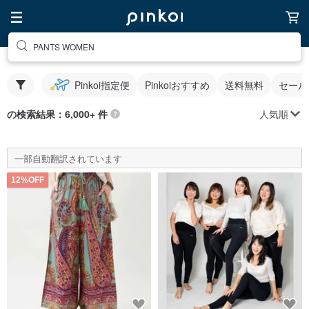
PANTS WOMEN
Pinkoi指定便
Pinkoiおすすめ
送料無料
セール
人気順
の検索結果：6,000+ 件
一部自動翻訳されています
12%OFF