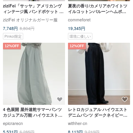
ziziFei「サッヤ」アメリカンヴ
夏夜の香り/カメリアホワイトツ
ィンテージ風 バンドポケット ハ
イルコットンバルーンヘムポケ
イウエスト 細見え クロップド丈
ット付きハーレムパンツ/ウエス
ziziFei オリジナルガーリー服
commeforet
ワイドデニムパンツ レディース
トゴム
7,748円
8,804円
19,345円
Pinkoi限定
環境に優しい
12%OFF
12%OFF
4 色展開 屋外速乾サマーパンツ
レトロカジュアル ハイウエスト
カジュアル万能 ハイウエストワ
デニムパンツ ダークネイビーブ
イドレッグパンツ リラックスロ
ラック ワイドストレート スラッ
epicrarecn
withher-cn
ングパンツ
クス
5,531円
6,285円
8,113円
9,219円