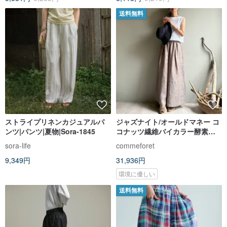
送料無料
ストライプリネンカジュアルパ
ジャズナイト/オールドマネー コ
ンツ|パンツ|夏物|Sora-1845
コナッツ繊維バイカラー酵素洗
リネンロングワイドパンツ 100%
sora-life
commeforet
リネン
9,349円
31,936円
環境に優しい
送料無料