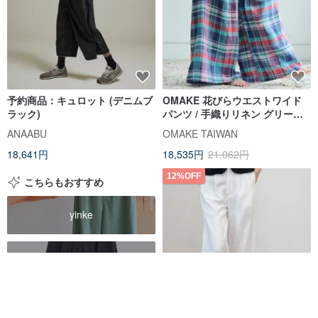
予約商品：キュロット (デニムブ
OMAKE 花びらウエストワイド
ラック)
パンツ / 手織りリネン グリーン
パープルレッドチェック
ANAABU
OMAKE TAIWAN
18,641円
18,535円
21,062円
12%OFF
こちらもおすすめ
yinke
edokatsu jeans
y2k