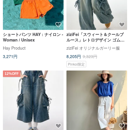
ショートパンツ HAY : ナイロン -
ziziFei「スウィート＆クールブ
Woman / Unisex
ルース」レトロデザイン ゴムウ
エスト ワイドストレート ポケッ
Hay Product
ziziFei オリジナルガーリー服
ト付き ハイウエスト スタイルア
3,271円
8,205円
9,323円
ップ デニムロングパンツ レディ
ース
Pinkoi限定
12%OFF