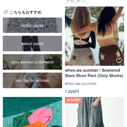
環境に優しい
こちらもおすすめ
cotton pants
sweat pants
sexy women underwear
when.we.summer / Scattered
Stars Short Pant (Only Shorts)
sex toy for women
when.we.summer
7,926円
12%OFF