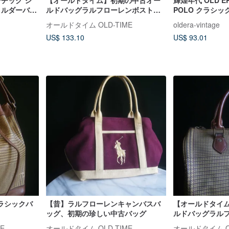
ンチック シ
【オールドタイム】初期の中古オー
輝煌年代 OLD ER
ョルダーバッ
ルドバッグラルフローレンボストン
POLO クラシッ
量
バッグ
希少なヴィンテ
オールドタイム OLD-TIME
oldera-vintage
US$ 133.10
US$ 93.01
ラシックバ
【昔】ラルフローレンキャンバスバ
【オールドタイ
ッグ、初期の珍しい中古バッグ
ルドバッグラル
バッグ
E
オールドタイム OLD-TIME
オールドタイム OL