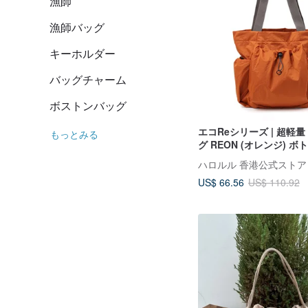
漁師
漁師バッグ
キーホルダー
バッグチャーム
ボストンバッグ
エコReシリーズ | 超軽
もっとみる
グ REON (オレンジ) 
付き
ハロルル 香港公式ストア
US$ 66.56
US$ 110.92