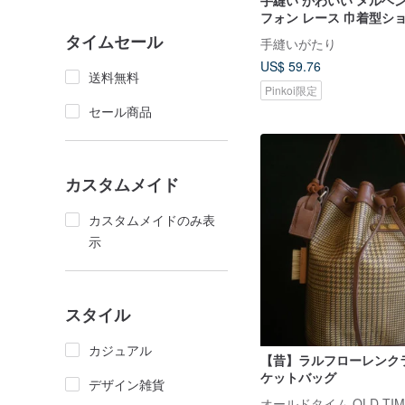
手縫い かわいい メルヘ
フォン レース 巾着型シ
グ エコバッグ 旅行 大容
タイムセール
手縫いがたり
US$ 59.76
送料無料
Pinkoi限定
セール商品
カスタムメイド
カスタムメイドのみ表
示
スタイル
カジュアル
【昔】ラルフローレンク
ケットバッグ
デザイン雑貨
オールドタイム OLD-TIM