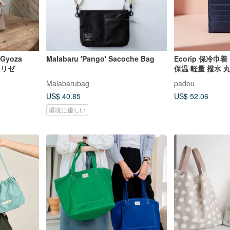
Gyoza
Malabaru 'Pango' Sacoche Bag
Ecorip 保冷巾
メリゼ
保温 軽量 撥水 丸洗い
可能 バッグイン
Malabarubag
padou
学校 通勤 ジム 
US$ 40.85
US$ 52.06
環境に優しい