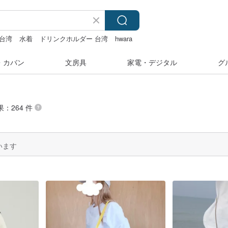
台湾
水着
ドリンクホルダー 台湾
hwara
・カバン
文房具
家電・デジタル
グ
果：264 件
います