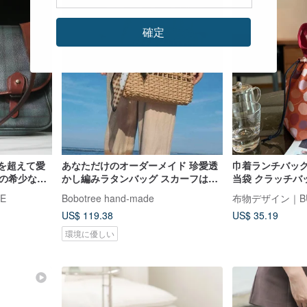
確定
時を超えて愛
あなただけのオーダーメイド 珍愛透
巾着ランチバッグ 
ンの希少なヴ
かし編みラタンバッグ スカーフは含
当袋 クラッチバ
まれません
E
Bobotree hand-made
布物デザイン｜B
US$ 119.38
US$ 35.19
環境に優しい