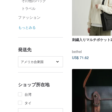
その他のバッグ
トラベル
ファッション
もっとみる
刺繍入りマルチポケット2
発送先
bethel
US$ 71.62
アメリカ合衆国
ショップ所在地
台湾
タイ