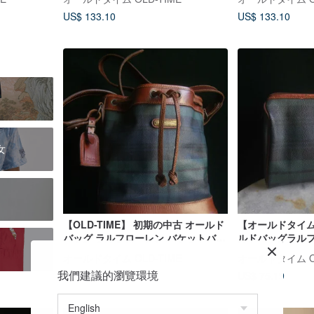
US$ 133.10
US$ 133.10
女
【OLD-TIME】 初期の中古 オールド
【オールドタイ
バッグ ラルフローレン バケットバッ
ルドバッグラル
グ
オールドタイム OLD-TIME
オールドタイム OL
我們建議的瀏覽環境
US$ 222.18
US$ 75.19