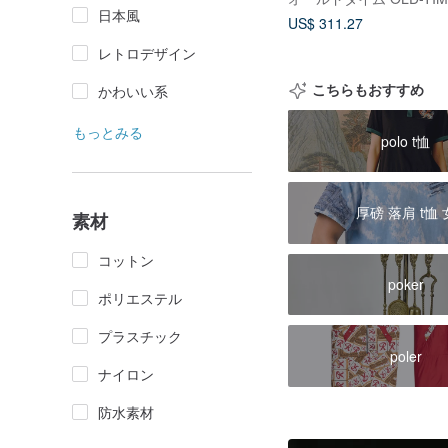
日本風
US$ 311.27
レトロデザイン
こちらもおすすめ
かわいい系
もっとみる
polo t恤
厚磅 落肩 t恤 
素材
コットン
poker
ポリエステル
プラスチック
poler
ナイロン
防水素材