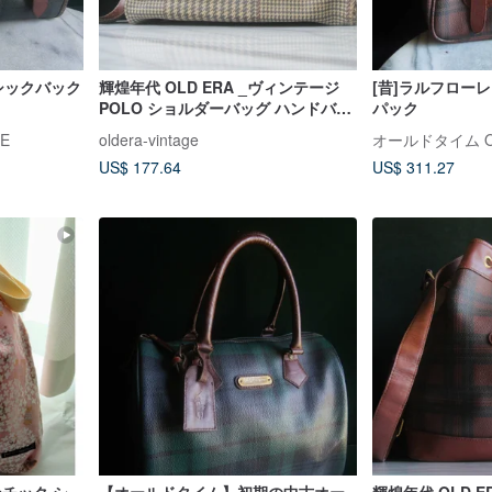
シックバック
輝煌年代 OLD ERA _ヴィンテージ
[昔]ラルフロー
POLO ショルダーバッグ ハンドバッ
パック
グ
E
oldera-vintage
オールドタイム OL
US$ 177.64
US$ 311.27