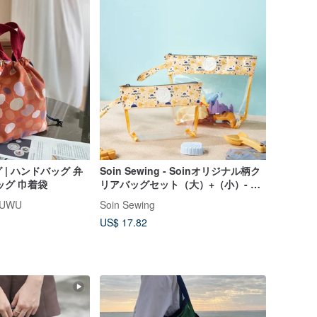
| ハンドバッグ 弁
Soin Sewing - Soinオリジナル柄ク
ッグ 巾着袋
リアバッグセット（大）+（小）- 遊
び心ある幾何学模様
UWU
Soin Sewing
US$ 17.82