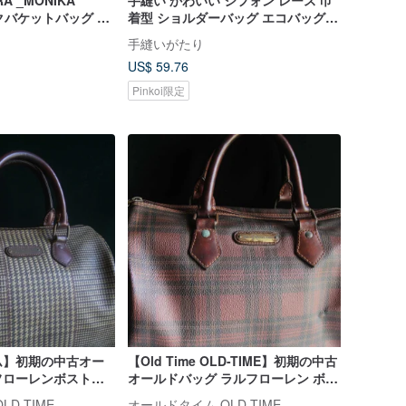
A _MONIKA
手縫い かわいい シフォン レース 巾
クバケットバッグ –
着型 ショルダーバッグ エコバッグ
ージユーズド品
旅行 大容量
手縫いがたり
US$ 59.76
Pinkoi限定
ム】初期の中古オー
【Old Time OLD-TIME】初期の中古
フローレンボストン
オールドバッグ ラルフローレン ボス
トンバッグ
D-TIME
オールドタイム OLD-TIME