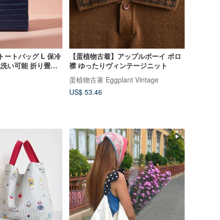
着トートバッグ L 保冷
【蛋植物古着】アップルボーイ ポロ
可能 折り畳み
襟 ゆったりヴィンテージニット
バッグ アウトドア
蛋植物古著 Eggplant Vintage
散歩 日本製
US$ 53.46