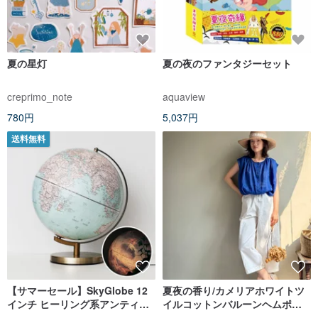
夏の星灯
夏の夜のファンタジーセット
creprimo_note
aquaview
780円
5,037円
送料無料
【サマーセール】SkyGlobe 12
夏夜の香り/カメリアホワイトツ
インチ ヒーリング系アンティー
イルコットンバルーンヘムポケ
ク調 宇宙タッチ型地球儀
ット付きハーレムパンツ/ウエス