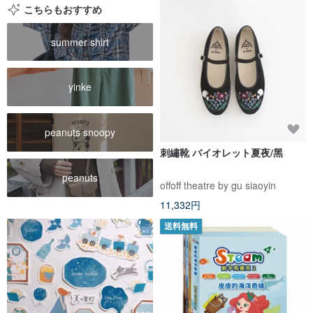
こちらもおすすめ
summer shirt
yinke
peanuts snoopy
刺繡靴 バイオレット夏夜/黑
peanuts
offoff theatre by gu siaoyin
11,332円
送料無料