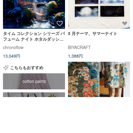
タイム コレクション シリーズ パ
5 月テーマ、サマーナイト
フューム ナイト ホタルダッシュ
EDP 100ML
chronoflow
BIYACRAFT
13,049円
1,388円
こちらもおすすめ
cotton pants
peanuts 史努比
snoopy
2 色展開 両ポケット付き夏用シ