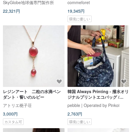
SkyGlobe地球儀専門製作所
commeforet
トゴム
22,321円
19,345円
環境に優しい
レジンアート 二粒の水滴ペン
韓国 Always Printing - 撥水オリ
ダント・誓いのルビー
ジナルプリントエコバッグ /
Summer Night
アトリエ梔子荘
pebble | Operated by Pinkoi
3,000円
2,763円
カスタム可
環境に優しい