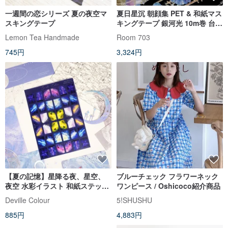
一週間の恋シリーズ 夏の夜空マ
夏日星沉 朝顔集 PET & 和紙マス
スキングテープ
キングテープ 銀河光 10m巻 台湾
製
Lemon Tea Handmade
Room 703
745円
3,324円
【夏の記憶】星降る夜、星空、
ブルーチェック フラワーネック
夜空 水彩イラスト 和紙ステッカ
ワンピース / Oshicoco紹介商品
ー 手帳 デコレーション
Deville Colour
5!SHUSHU
885円
4,883円