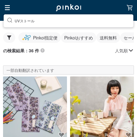
UVストール
Pinkoi指定便
Pinkoiおすすめ
送料無料
セール
人気順
の検索結果：36 件
一部自動翻訳されています