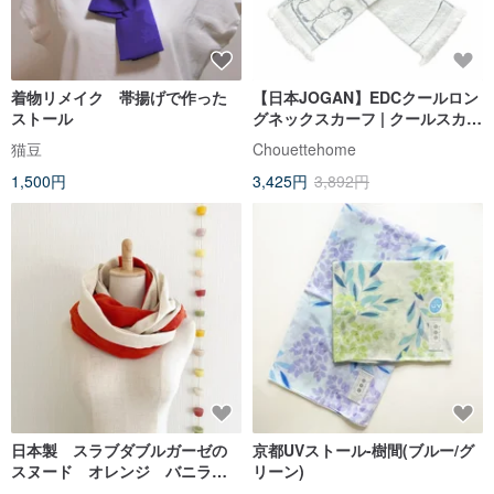
着物リメイク 帯揚げで作った
【日本JOGAN】EDCクールロン
ストール
グネックスカーフ | クールスカー
フ | 減点なし |
猫豆
Chouettehome
1,500円
3,425円
3,892円
日本製 スラブダブルガーゼの
京都UVストール-樹間(ブルー/グ
スヌード オレンジ バニラミ
リーン)
ルク ロング