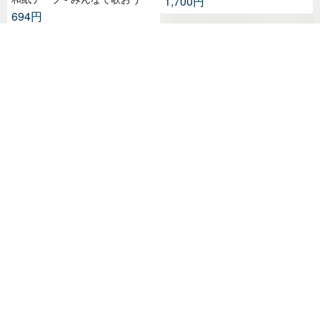
1,700円
694円
mt seal 和紙シール【シルエッ
ト キッチン用品 (MTSEAL28)】
お花のモチーフ 透明ステッカー
2017AW
セット
516円
1,700円
22 人がお気に入り