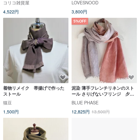
コリコ雑貨屋
LOVESNOOD
ルク
4,522円
3,800円
5%OFF
着物リメイク 帯揚げで作った
泥染 薄手フレンチリネンのスト
ストール
ール さりげないフリンジ 夕日
を纏う Sunset Linen Stole
猫豆
BLUE PHASE
JAPAN
1,500円
12,825円
13,500円