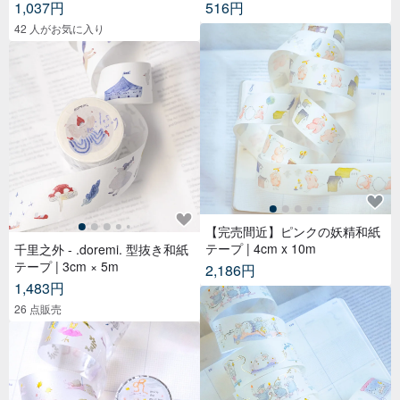
1,037円
516円
42 人がお気に入り
【完売間近】ピンクの妖精和紙
テープ | 4cm x 10m
千里之外 - .doremi. 型抜き和紙
テープ | 3cm × 5m
2,186円
1,483円
26 点販売