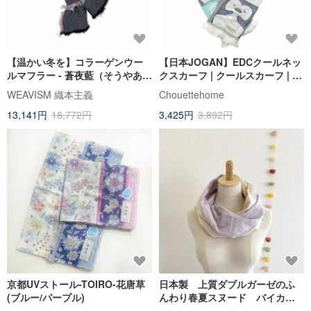
【温かい冬を】コラーゲンウー
【日本JOGAN】EDCクールネッ
ルマフラー - 蒼夜藍（そうやあ
クスカーフ | クールスカーフ | 冷
い）
感 | 新技術で涼しく
WEAVISM 織本主義
Chouettehome
13,141円
18,772円
3,425円
3,892円
京都UVストール-TOIRO-花唐草
日本製 上質ダブルガーゼのふ
(ブルー/パープル)
んわり春夏スヌード バイカラ
ー ペールラベンダー×バニラミ