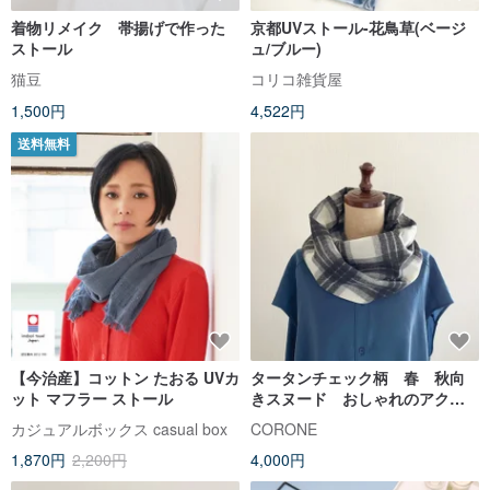
着物リメイク 帯揚げで作った
京都UVストール-花鳥草(ベージ
ストール
ュ/ブルー)
猫豆
コリコ雑貨屋
1,500円
4,522円
送料無料
【今治産】コットン たおる UVカ
タータンチェック柄 春 秋向
ット マフラー ストール
きスヌード おしゃれのアクセ
ント 紫外線対策 モノトーン
カジュアルボックス casual box
CORONE
1,870円
2,200円
4,000円