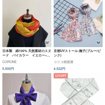
日本製 綿100% 天然素材のスヌ
京都UVストール-撫子(ブルー/ピ
ード バイカラー イエロー×オ
ンク)
レンジ
CORONE
コリコ雑貨屋
5,500円
4,522円
12%OFF