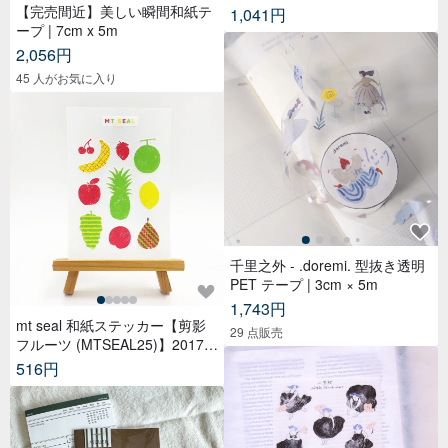
【完売間近】美しい瞬間和紙テ
1,041円
ープ | 7cm x 5m
2,056円
45 人がお気に入り
千里之外 - .doremi. 型抜き透明
PET テープ | 3cm × 5m
1,743円
mt seal 和紙ステッカー【剪影
29 点販売
フルーツ (MTSEAL25)】2017A
W
516円