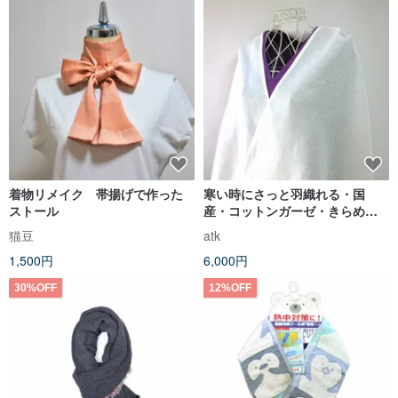
着物リメイク 帯揚げで作った
寒い時にさっと羽織れる・国
ストール
産・コットンガーゼ・きらめく
ラメの大判ストール
猫豆
atk
1,500円
6,000円
30%OFF
12%OFF