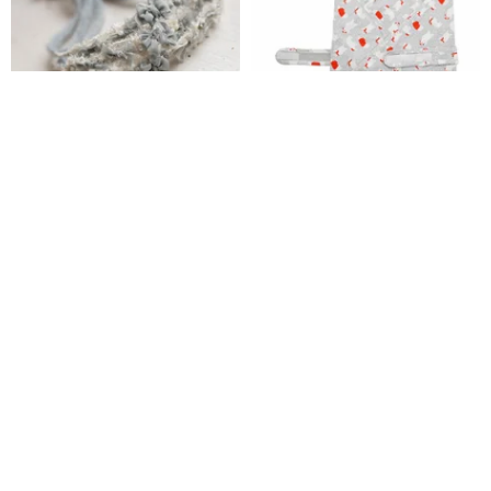
エシカルレースフラワー ニュー
【Deux Filles Organics】ベビ
ボーン ヘッドバンド タイバック
ーおくるみ/新生児ブランケット
(ホッキョクグマ)
Divaprops
Deux Filles Organics
3,809円
4,264円
8,528円
送料無料