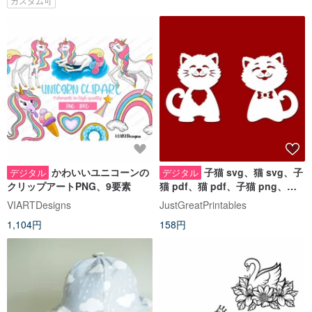
カスタム可
かわいいユニコーンの
子猫 svg、猫 svg、子
デジタル
デジタル
クリップアートPNG、9要素
猫 pdf、猫 pdf、子猫 png、猫
png、子猫のクリップアート
VIARTDesigns
JustGreatPrintables
1,104円
158円