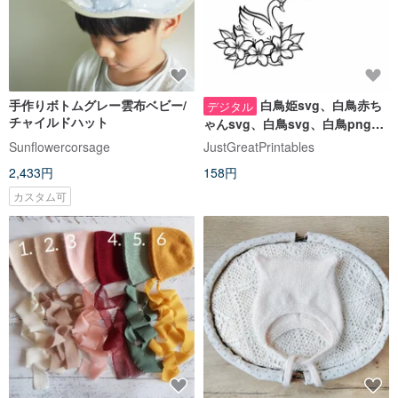
手作りボトムグレー雲布ベビー/
白鳥姫svg、白鳥赤ち
デジタル
チャイルドハット
ゃんsvg、白鳥svg、白鳥png、
白鳥eps、白鳥カットファイル
Sunflowercorsage
JustGreatPrintables
2,433円
158円
カスタム可