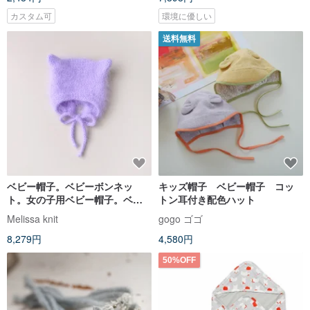
カスタム可
環境に優しい
送料無料
ベビー帽子。ベビーボンネッ
キッズ帽子 ベビー帽子 コッ
ト。女の子用ベビー帽子。ベビ
トン耳付き配色ハット
ーギフト。新生児服。ヴィンテ
Melissa knit
gogo ゴゴ
ージボンネット
8,279円
4,580円
50%OFF