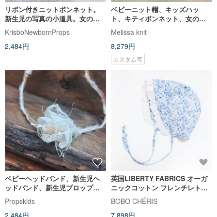
リボン付きニットボンネット。
ベビーニット帽、キッズハッ
新生児の写真の小道具。女の子
ト、キティボンネット、女の子
の写真の小道具。
用ニット帽
KrisboNewbornProps
Melissa knit
2,484円
8,279円
カスタム可
ベビーヘッドバンド、新生児ヘ
英国LIBERTY FABRICS オーガ
ッドバンド、新生児プロップ、
ニックコットン フレンチレトロ
新生児プロップ
レース 手作りベビー日よけ帽子 -
Propskids
BOBO CHÉRIS
Romantic mixi
2,484円
7,898円