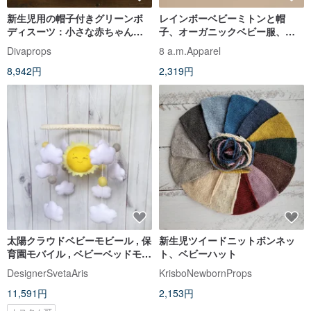
新生児用の帽子付きグリーンボ
レインボーベビーミトンと帽
ディスーツ：小さな赤ちゃんに
子、オーガニックベビー服、新
ぴったりの服
生児ミトンと帽子
Divaprops
8 a.m.Apparel
8,942円
2,319円
太陽クラウドベビーモビール , 保
新生児ツイードニットボンネッ
育園モバイル , ベビーベッドモバ
ト、ベビーハット
イル , 手作り , 子供部屋 の装飾 ,
DesignerSvetaAris
KrisboNewbornProps
赤ちゃん贈り物 , ベビーベッド
11,591円
2,153円
の装飾