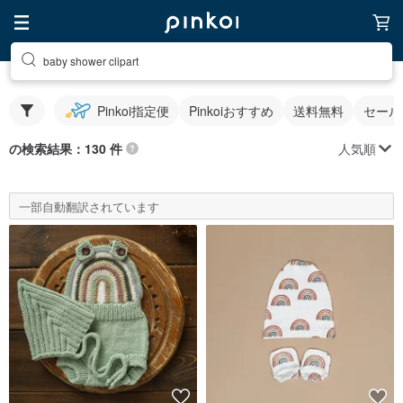
baby shower clipart
Pinkoi指定便
Pinkoiおすすめ
送料無料
セール
人気順
の検索結果：130 件
一部自動翻訳されています