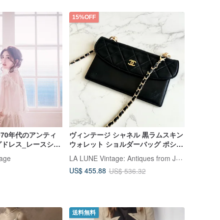
15%OFF
 1970年代のアンティ
ヴィンテージ シャネル 黒ラムスキン
グドレス_レースシフ
ウォレット ショルダーバッグ ポシェ
ントロングテール
ット 肩掛け クロスボディ セカンド
LA LUNE Vintage: Antiques from Japan
tage
バッグ
US$ 455.88
US$ 536.32
送料無料