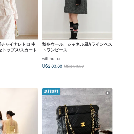
チャイナレトロ 中
秋冬ウール、シャネル風Aラインベス
なトップス/スカート
トワンピース
withher-cn
US$ 83.68
US$ 92.97
送料無料