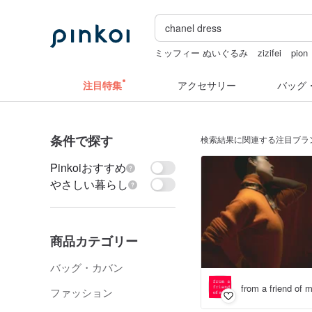
ミッフィー ぬいぐるみ
zizifei
pion
カメラ
台湾 24金 ネックレス
注目特集
アクセサリー
バッグ
条件で探す
検索結果に関連する注目ブラ
Pinkoiおすすめ
やさしい暮らし
商品カテゴリー
バッグ・カバン
from a friend of 
ファッション