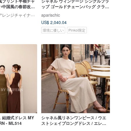
風プリント半袖チャ
シャネル ヴィンテージ シングルフラ
い中国風の春節改良
ップ ゴールドチェーンバッグ クラシ
ックキルティング ギャランティカー
伊甸 オリジナルアレンジチャイナドレス
aparischic
ド付き
US$ 2,040.04
環境に優しい
Pinkoi限定
 結婚式ドレス MY
シャネル風リネンワンピース / ウエ
RN - ML514
ストシェイプロングドレス / エレガ
ントサマーワンピース