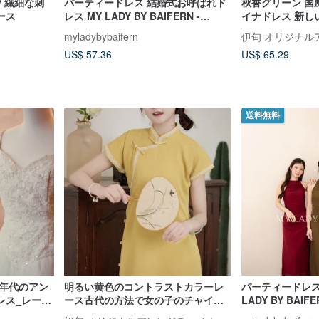
/ 繊細な刺
パーティードレス 結婚式お呼ばれド
秋香グリーン 国
ース
レス MY LADY BY BAIFERN -
イナドレス 新し
ML513
ワンピース
myladybybaifern
US$ 57.36
US$ 65.29
送料無料
0年代のアン
明るい黄色のコントラストカラーレ
パーティードレス
レス_レース
ース古代の方法で女の子のチャイナ
LADY BY BAIFE
チュチュ
ドレスを保存せずに新しい中国風中
伊甸 オリジナルアレンジチャイナドレス