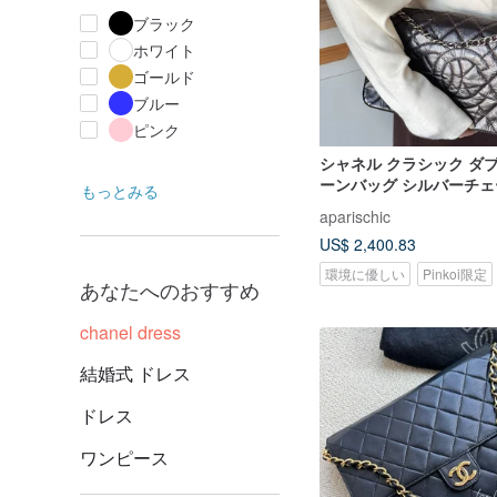
ブラック
ホワイト
ゴールド
ブルー
ピンク
シャネル クラシック ダブ
ーンバッグ シルバーチェ
もっとみる
クオイルワックスレザー
aparischic
タイリッシュ ユニセッ
US$ 2,400.83
神
環境に優しい
Pinkoi限定
あなたへのおすすめ
chanel dress
結婚式 ドレス
ドレス
ワンピース