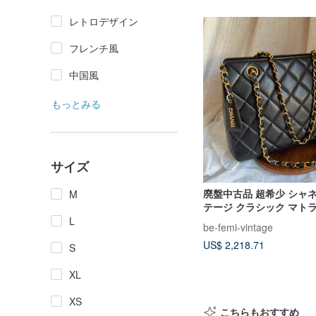
レトロデザイン
フレンチ風
中国風
もっとみる
サイズ
廃盤中古品 超希少 シャ
M
テージ クラシック マト
スキン ショルダーバッグ
L
be-femi-vintage
US$ 2,218.71
S
XL
XS
こちらもおすすめ