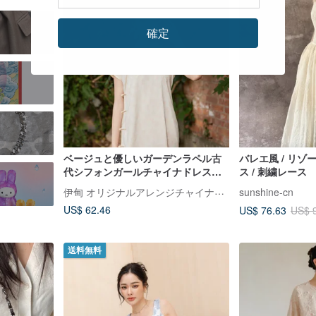
確定
r
ベージュと優しいガーデンラペル古
バレエ風 / リ
代シフォンガールチャイナドレス新
ス / 刺繍レース
しい中国風中秋節春祭り改良ワンピ
伊甸 オリジナルアレンジチャイナドレス
sunshine-cn
ースドレス
US$ 62.46
US$ 76.63
US$ 
送料無料