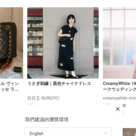
ネル ヴィン
うさぎ刺繍｜黒色チャイナドレス
CreamyWhite
ラッセ ラム
ークウェディン
ォンスリーブマ
目目玉 NUNUYU
creamywhite-vin
（長袖）
US$ 237.68
US$ 935.39
Pinkoi限定
我們建議的瀏覽環境
15%OFF