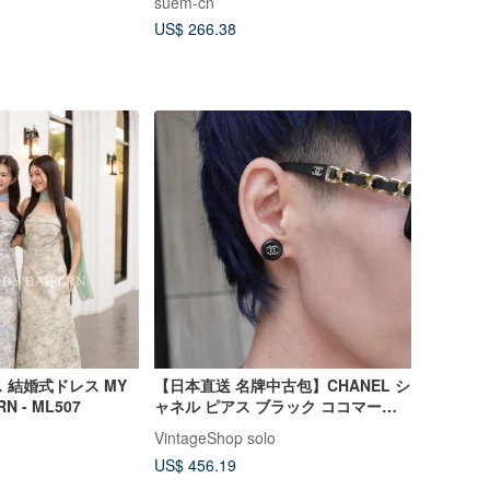
suem-cn
US$ 266.38
 結婚式ドレス MY
【日本直送 名牌中古包】CHANEL シ
RN - ML507
ャネル ピアス ブラック ココマーク
vintage ヴィンテージ オールド
VintageShop solo
3rsdzf
US$ 456.19