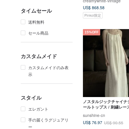
creamywhite-vintage
（長袖）
US$ 868.58
タイムセール
Pinkoi限定
送料無料
セール商品
15%OFF
カスタムメイド
カスタムメイドのみ表
示
スタイル
ノスタルジックチャイナシ
ールトップス / 刺繍レ
エレガント
スセット
sunshine-cn
手の届くラグジュアリ
US$ 76.97
US$ 90.55
ー