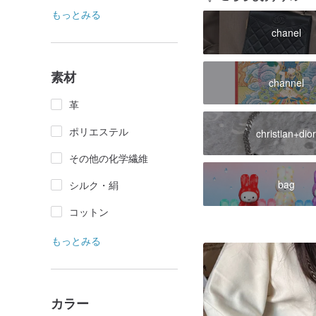
もっとみる
chanel
素材
channel
革
ポリエステル
christian+dio
その他の化学繊維
bag
シルク・絹
コットン
もっとみる
カラー