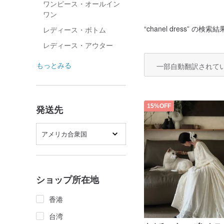
ワンピース・オールイン
ワン
“
chanel dress
” の検索結果
レディース・ボトム
レディース・アウター
もっとみる
一部自動翻訳されて
15%OFF
発送先
アメリカ合衆国
ショップ所在地
香港
台湾