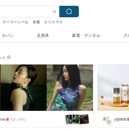
ラベラーシール
水着
クリスマス
・カバン
文房具
家電・デジタル
グ
ンド
mine
yfj5858
5.0
(145)