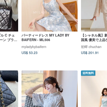
ル C チェ
パーティードレス MY LADY BY
【シャネル風】新
ーン ブラッ
BAIFERN - ML506
国風 優美で上品
 クールでス
myladybybaifern
初蟬 chuchan
クスな反骨精
US$ 53.23
US$ 201.91
送料無料