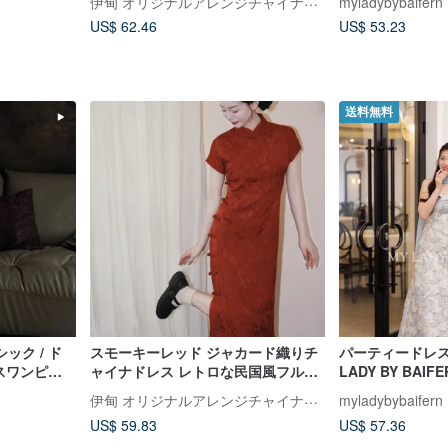
myladybybaifern
秋節春祭り改良されたワンピースド
US$ 62.46
US$ 53.23
レス
送料無料
ック / ド
スモーキーレッド ジャカード織りチ
パーティードレス
ースワンピー
ャイナドレス レトロな民国風フルオ
LADY BY BAIFE
ープンワンピース 新しいチャイニー
伊甸 オリジナルアレンジチャイナドレス
myladybybaifern
ズスタイルの花嫁用ウェディングド
US$ 59.83
US$ 57.36
レス