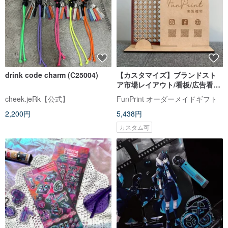
drink code charm (C25004)
【カスタマイズ】ブランドスト
ア市場レイアウト/看板/広告看板/
サイン/QRコード
cheek.jeRk【公式】
FunPrint オーダーメイドギフト
2,200円
5,438円
カスタム可