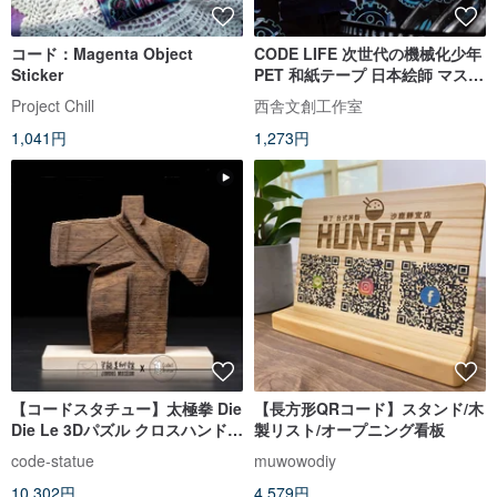
コード：Magenta Object
CODE LIFE 次世代の機械化少年
Sticker
PET 和紙テープ 日本絵師 マスキ
ングテープ
Project Chill
西舎文創工作室
1,041円
1,273円
【コードスタチュー】太極拳 Die
【長方形QRコード】スタンド/木
Die Le 3Dパズル クロスハンド
製リスト/オープニング看板
朱明美術館 ジョイントモデル
code-statue
muwowodiy
10,302円
4,579円