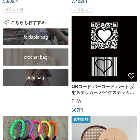
5,609円
7,402円
カスタム可
カスタム可
こちらもおすすめ
foldable bag
crochet bag
tote bag
QRコード バーコード ハート 反
射ステッカー バイクステッカー
カーステッカー 車用ステッカー
FKW
透明ベース
687円
送料無料