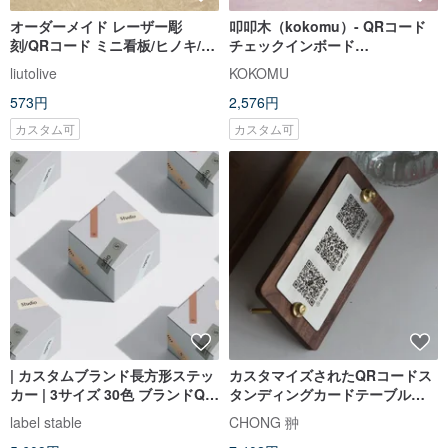
オーダーメイド レーザー彫
叩叩木（kokomu）- QRコード
刻/QRコード ミニ看板/ヒノキ/表
チェックインボード
示プレート/ロゴ/看板/表示板/屋
（Facebook, LINE, WeChat）
liutolive
KOKOMU
台
573円
2,576円
カスタム可
カスタム可
| カスタムブランド長方形ステッ
カスタマイズされたQRコードス
カー | 3サイズ 30色 ブランドQR
タンディングカードテーブルカ
コード差し替え可能
ードスタンド北米産ブラックウ
label stable
CHONG 翀
ォールナット+真鍮の美しさ