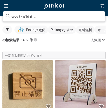
code สีสายไฟ บ้าน
Pinkoi指定便
Pinkoiおすすめ
送料無料
セール
人気順
の検索結果：462 件
一部自動翻訳されています