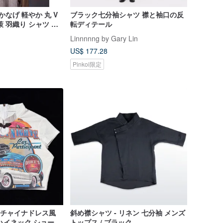
かなげ 軽やか 丸 V
ブラック七分袖シャツ 襟と袖口の反
 羽織り シャツ ブ
転ディテール
夏
Linnnnng by Gary Lin
US$ 177.28
Pinkoi限定
改良チャイナドレス風
斜め襟シャツ - リネン 七分袖 メンズ
ハイネック ショート
トップス / ブラック