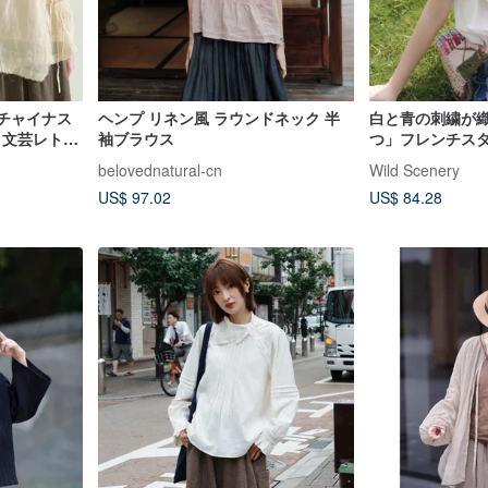
新チャイナス
ヘンプ リネン風 ラウンドネック 半
白と青の刺繍が
 文芸レトロ
袖ブラウス
つ」フレンチス
ブラウス 禅
クロスステッチ
belovednatural-cn
Wild Scenery
プス
トリーなケープ
US$ 97.02
US$ 84.28
ットンリネン半