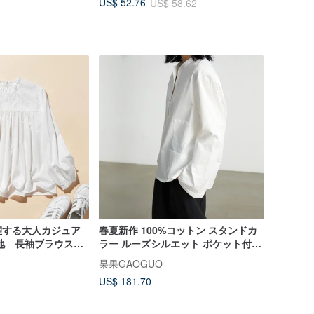
US$ 52.76
US$ 58.62
躍する大人カジュア
春夏新作 100%コットン スタンドカ
生地 長袖ブラウス
ラー ルーズシルエット ポケット付き
0504-1
長袖白シャツ
杲果GAOGUO
US$ 181.70