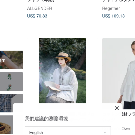
丈 T シャツ -Y2K
ALLGENDER
Regether
US$ 70.83
US$ 109.13
ern
ペールトーンの輸入日晒し乾燥ドロ
コットン素材フ
我們建議的瀏覽環境
ップショルダー襟付きボーイフレン
シャツ
ドビッグシャツ
荒腔 NoZen
On One's Own