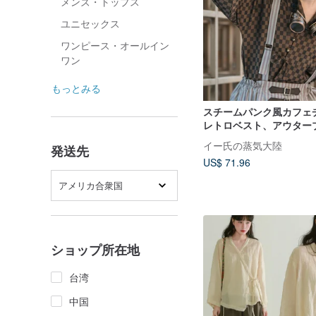
メンズ・トップス
ユニセックス
ワンピース・オールイン
ワン
もっとみる
スチームパンク風カフェ
レトロベスト、アウター
茶服、新チャイニーズス
イー氏の蒸気大陸
発送先
襟Mスリーブトップス
US$ 71.96
アメリカ合衆国
ショップ所在地
台湾
中国