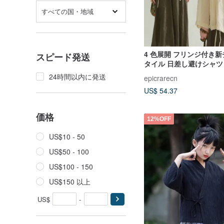
すべての国・地域
4 色展開 フリンジ付き
スピード発送
タイル 日差し避けシャツ
な雰囲気の斜め前合わせ
24時間以内に発送
epicrarecn
意が漂うチャイナ風トッ
US$ 54.37
価格
12%OFF
US$10 - 50
US$50 - 100
US$100 - 150
US$150 以上
US$
-