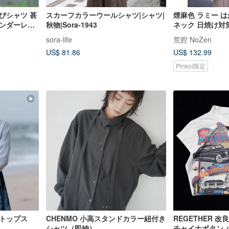
びシャツ 甚
スカーフカラーウールシャツ|シャツ|
煙麻色 ラミー は
ェンダーレス
秋物|Sora-1943
ネック 日焼け対策
ラウス 2026 春
sora-life
荒腔 NoZen
US$ 81.86
US$ 132.99
Pinkoi限定
良トップス
CHENMO 小高スタンドカラー紐付き
REGETHER 
シャツ（即納）
チャイナボタン 