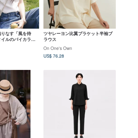
織りなす「風を待
ツヤレーヨン比翼プラケット半袖ブ
タイルのバイカラー
ラウス
トップス。アシンメ
On One's Own
カラーが目を引くコ
US$ 76.28
袖ブラウス。