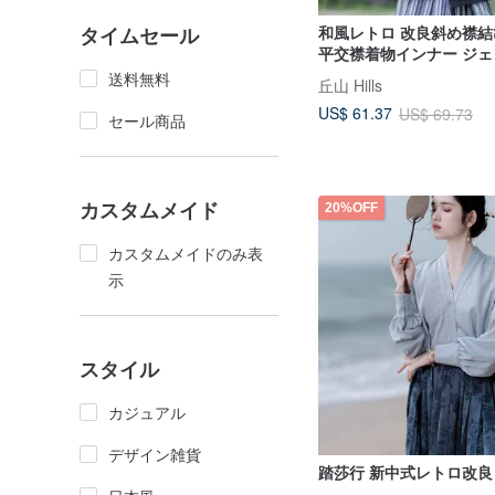
タイムセール
和風レトロ 改良斜め襟結
平交襟着物インナー ジ
スタイル
送料無料
丘山 Hills
US$ 61.37
US$ 69.73
セール商品
カスタムメイド
20%OFF
カスタムメイドのみ表
示
スタイル
カジュアル
デザイン雑貨
踏莎行 新中式レトロ改