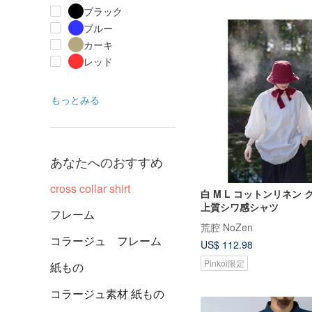
ブラック
ブルー
カーキ
レッド
もっとみる
あなたへのおすすめ
cross collar shirt
白 M L コットンリネン
上質シワ感シャツ
フレーム
荒腔 NoZen
コラージュ フレーム
US$ 112.98
Pinkoi限定
紙もの
コラージュ素材 紙もの