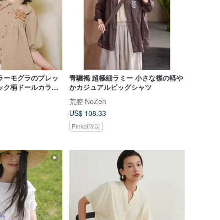
ラーモグラのプレッ
青驪褐 超極細ラミー 小さな襟の軽や
ック柄ドールカラー
かカジュアルビッグシャツ
荒腔 NoZen
US$ 108.33
Pinkoi限定