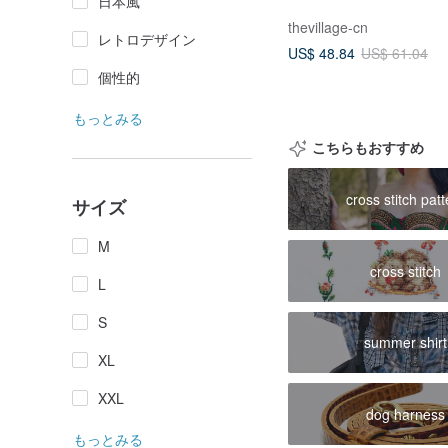
日本風
thevillage-cn
レトロデザイン
US$ 48.84
US$ 61.04
個性的
もっとみる
こちらもおすすめ
cross stitch patt
サイズ
M
cross stitch
L
S
summer shirt
XL
XXL
dog harness
もっとみる