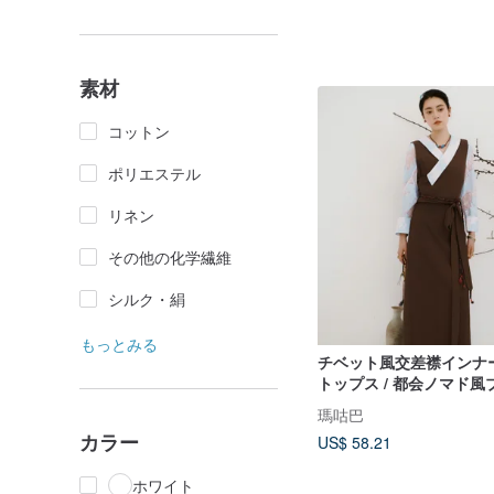
素材
コットン
ポリエステル
リネン
その他の化学繊維
シルク・絹
もっとみる
チベット風交差襟インナー
トップス / 都会ノマド風
瑪咕巴
カラー
US$ 58.21
ホワイト