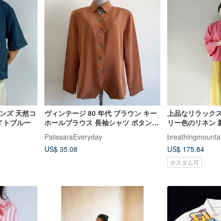
ンズ 天然コ
ヴィンテージ 80 年代 ブラウン キー
上品なリラックス
ナイトブルー
ホールブラウス 長袖シャツ ボタンア
リー色のリネン 
ップ カラーシャツ サイズ L
スタイルの対襟
PaiissaraEveryday
breathingmounta
US$ 35.08
US$ 175.84
カスタム可