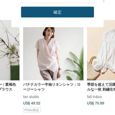
US$ 104.90
US$ 76.28
Pinkoi限定
確定
 / 素褐色
バナナカラー半袖リネンシャツ：ロ
季節を超えて活
ブラウス
ージーシャツ
ルな一枚 刺繍
薄手 コットン 25
tan studio
fall-in&co
US$ 49.52
US$ 70.89
Pinkoi限定