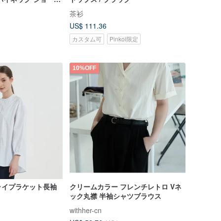
02
茶衫
US$ 111.36
カスタム可
Pinkoi限定
10%OFF
ライプラケット長袖
クリームカラー フレンチレトロ Vネ
ック丸襟 半袖シャツブラウス
withher-cn