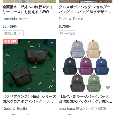
全面撥水・郊外への旅行やデイ
クロスボディバッグ ショルダー
リーユースにも使える 3WAY バ
バッグ ミニバッグ 防水デザイン
ッグ Water_Shed WUUL5_WR
マグネットロック ユニセックス
Hanalulu_select
Dude ＆ Bestie
フォレストグリーン 19L
ミッドナイトジャングルエディ
20,489円
8,700円
ション
環境に優しい
Pinkoi限定
40%OFF
【クリアランス】Hitch シリーズ
【単色 - 新ラージバックパック】
防水クロスボディバッグ・サイ
台湾製防水バックパック / 防水リ
ドバッグ ミニポーチ 2 色展開 ユ
ュック / 旅行用バックパック / 防
Dude ＆ Bestie
uma hana 防水バッグ-台湾製
ニセックス
水バッグ