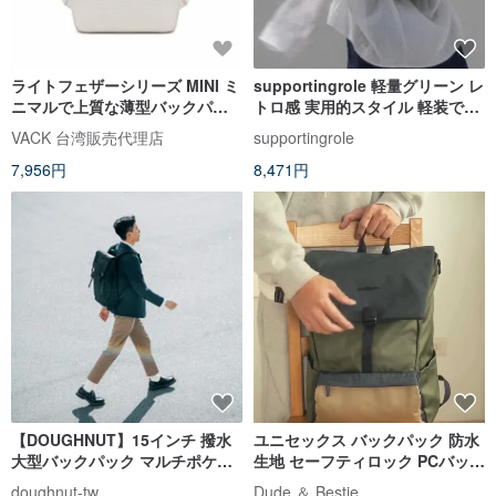
ライトフェザーシリーズ MINI ミ
supportingrole 軽量グリーン レ
ニマルで上質な薄型バックパッ
トロ感 実用的スタイル 軽装で出
ク 10.9インチタブレット対応 通
かける都会のデイリーバックパ
VACK 台湾販売代理店
supportingrole
勤用ミニバックパック ミニバッ
ック
7,956円
8,471円
グ
【DOUGHNUT】15インチ 撥水
ユニセックス バックパック 防水
大型バックパック マルチポケッ
生地 セーフティロック PCバッグ
ト ボトルポケット メンズバッグ-
Hitch - ミッドナイトジャングル
doughnut-tw
Dude ＆ Bestie