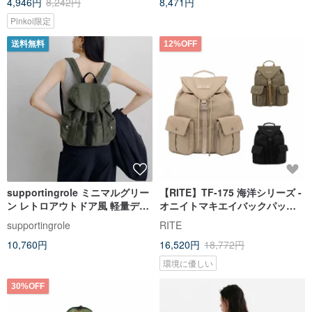
4,946円
8,242円
8,471円
Pinkoi限定
送料無料
12%OFF
supportingrole ミニマルグリー
【RITE】TF-175 海洋シリーズ -
ン レトロアウトドア風 軽量デイ
オニイトマキエイバックパック
リーシティトラベルバックパッ
Manta- 全 3 色
supportingrole
RITE
ク
10,760円
16,520円
18,772円
環境に優しい
30%OFF