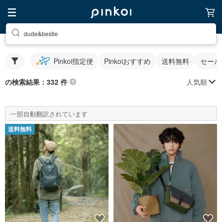
dude&bestie
Pinkoi指定便
Pinkoiおすすめ
送料無料
セール
人気順
の検索結果：332 件
一部自動翻訳されています
送料無料