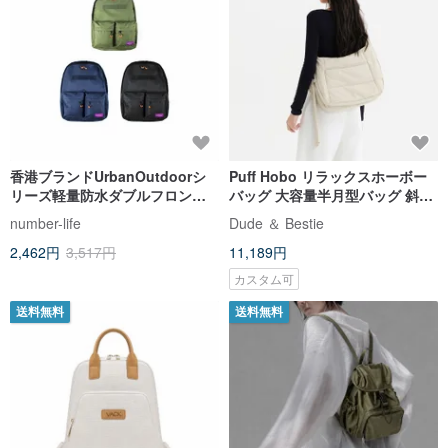
香港ブランドUrbanOutdoorシ
Puff Hobo リラックスホーボー
リーズ軽量防水ダブルフロント
バッグ 大容量半月型バッグ 斜め
ポケットコーディネートバック
掛けホーボーバッグ
number-life
Dude ＆ Bestie
パック
2,462円
3,517円
11,189円
カスタム可
送料無料
送料無料