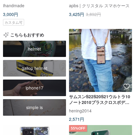
iPhone 12 iPhone 13 Brown ブ
ュアル素材携帯電話ケース - サン
ihandmade
apbs | クリスタル スマホケース
ラウン 珈琲色
ダー
3,000円
3,425円
3,892円
カスタム可
こちらもおすすめ
helmet
gallop helmet
iphone17
サムスンS22S20S21ウルトラ10
ノート2010プラスクロスボディ
simple is
垂直ケース
hening2014
2,571円
55%OFF