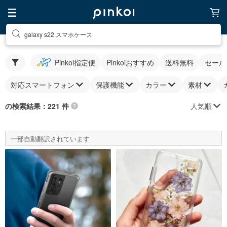
galaxy s22 スマホケース
Pinkoi指定便
Pinkoiおすすめ
送料無料
セール
対応スマートフォン
保護機能
カラー
素材
人気順
の検索結果：221 件
一部自動翻訳されています