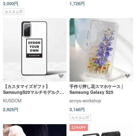
3,000円
1,726円
カスタム可
【カスタマイズギフト】
手作り押し花スマホケース |
SamsungS20マルチモデルクラ
Samsung Galaxy S25
ッシュケース|透明/保護ケース|バ
KUSDOM
annys-workshop
レンタインデー/父の日
2,925円
3,146円
カスタム可
12%OFF