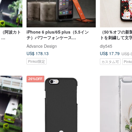
ース（阿波カト
iPhone 6 plus/6S plus（5.5イン
（50％オフの新
。
チ）パワーフォンケース
トを刺繍して文
6000mAh（ラグジュアリーブラッ
きますApple携
Advance Design
diy545
ク）
iPhone（i6.i6s
US$ 178.13
US$ 17.79
US$ 
i6splus.i7.i
な携帯電話ケー
Pinkoi限定
カスタム可
Pin
ーキャットバー
26%OFF