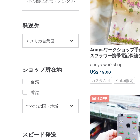
その他の家電・デジタル
発送先
アメリカ合衆国
Annysワークショップ
スフラワー携帯電話保護
iPhone 6splusおよびiPh
annys-workshop
に適しており、第3章が
ショップ所在地
US$ 19.00
カスタム可
Pinkoi限定
台湾
香港
66%OFF
すべての国・地域
スピード発送