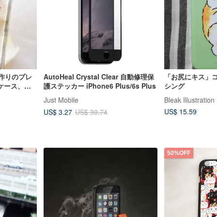
手作りのプレ
AutoHeal Crystal Clear 自動修理保
「お尻にキス」コー
ケース、
護ステッカー iPhone6 Plus/6s Plus
シング
one6 plus
Just Mobile
Bleak Illustration
開花します
US$ 15.59
US$ 3.27
US$ 30.74
50%OFF