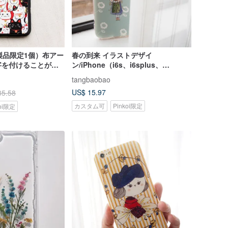
製品限定1個）布アー
春の到来 イラストデザイ
字を付けることがで
ン/iPhone（i6s、i6splus、
帯電話ケース
i7.i7plus）用オリジナルマット電話
tangbaobao
、
ケース保護ケース ホリデーギフ
US$ 15.97
35.58
7plus）クリエイティブ
ト/Miss Baozi
ス保護シェルラッキ
カスタム可
Pinkoi限定
koi限定
スデーギフト