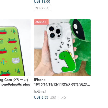
US$ 19.00
カスタム可
25%OFF
Frog Csto グリーン）
iPhone
hone6plus/6s plus
16/15/14/13/12/11/XS/XR/7/8/SE2/S
E3 恐竜透明携帯ケース
hottmall
US$ 8.55
US$ 11.40