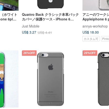
ース（ホワイト
Quattro Back クラシック本革バック
アニーのワーク
e 6plus
カバー／保護ケース - iPhone 6
Appleiphone
Plus/6s Plus ブラック
のエンボス加工
Just Mobile
annys-workshop
ケース、エレガ
US$ 18.00
US$ 3.27
US$ 4.41
カスタム可
Pin
26%OFF
26%OFF