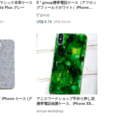
ck クラシック本革ケース
E * group携帯電話ケース（アフロッ
s/6s Plus グレー
グフィールドホワイト）iPhone
6/6s。iPhone6plus/6s plus
E*group
US$ 8.79
.41
US$ 25.84
Phone ケース (グ
アニスワークショップ手作り押し花
携帯電話保護ケース、iPhone XS、
霧の森
annys-workshop