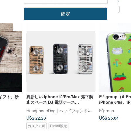
US$ 23.02
US$ 3.27
US$ 30.74
カスタム可
確定
ギフト、砂
真新しい iphone12/Pro/Max 落下防
E * group（A 
止スペース DJ 電話ケース
iPhone 6/6s。iP
(i11/Xs/8/i7/6、samsung)
HeadphoneDog | ヘッドフォンドッグ
E*group
US$ 22.23
US$ 25.84
カスタム可
Pinkoi限定