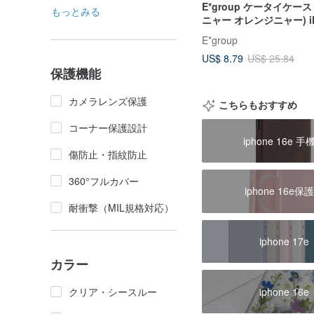
E*group ケータイケース
もっとみる
ニャー オレンジニャー) iP
6/6s. Iphone 6plus/6s p
E*group
US$ 8.79
US$ 25.84
保護機能
カメラレンズ保護
こちらもおすすめ
コーナー保護設計
iphone 16e 手
傷防止・指紋防止
360°フルカバー
iphone 16e保
耐衝撃（MIL規格対応）
iphone 17e
カラー
クリア・シースルー
iphone 16e