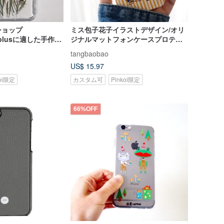
ショップ
ミス包子花子イラストデザイン/オリ
 6 plusに適した手作り
ジナルマットフォンケースプロテク
された携帯電話保護
ティブケースiPhone（i6s、
tangbaobao
ントなスケッチ（2）
i6splus、i7.i7plus）マザーズギフ
US$ 15.97
ト/
koi限定
カスタム可
Pinkoi限定
66%OFF