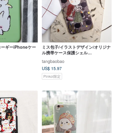
ギーiPhoneケー
ミス包子/イラストデザイン/オリジナ
ル携帯ケース保護シェル
iPhone（i6s、i6splus、i7.i7plus）
tangbaobao
ファッションレトロパターンオール
US$ 15.97
ソフトシェル/バレンタインデーギフ
ト
Pinkoi限定