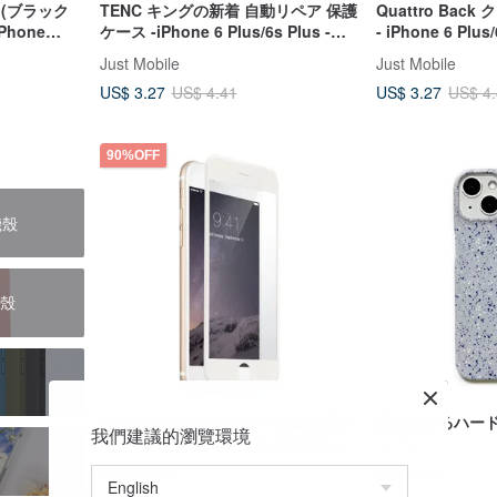
 (ブラック
TENC キングの新着 自動リペア 保護
Quattro Ba
hone
ケース -iPhone 6 Plus/6s Plus -ミ
- iPhone 6 Plu
lus
ストブラック
Just Mobile
Just Mobile
US$ 3.27
US$ 3.27
US$ 4.41
US$ 4
90%OFF
機殼
護殼
AutoHeal Crystal Clear 自動修理プ
斑点のあるハード i
我們建議的瀏覽環境
ロテクター iPhone 6 Plus/6s Plus
レー)
用
Just Mobile
polyclover