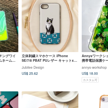
マッチングワイ
立体刺繍スマホケース iPhone
Annysワーク
ムネーム
SE/7/8 PBAT PUレザー キャットxラ
携帯電話保護ケース
ース
イトグレー
Max、ゴールド
Jubilee Design
annys-workshop
US$ 25.62
US$ 18.00
カスタム可