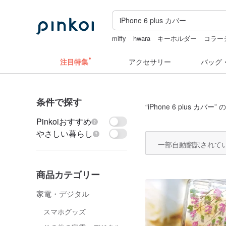
miffy
hwara
キーホルダー
コラー
スタンプ
注目特集
アクセサリー
バッグ
条件で探す
“
iPhone 6 plus カバー
” 
Pinkoiおすすめ
やさしい暮らし
一部自動翻訳されて
商品カテゴリー
家電・デジタル
スマホグッズ