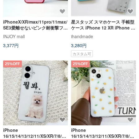
iPhoneX/XR/max/11pro/11max/
星スタッズ スマホケース 手帳型
SE3愛離せないピンク耐衝撃フレ
ケース iPhone 12 XR iPhone 11
ーム電話ケース
Xperia 10 IV Galaxy S23
INJOY mall
ihandmade
Android
3,377円
3,280円
カスタム可
25%OFF
25%OFF
iPhone
iPhone
16/15/14/13/12/11/XS/XR/7/8/SE
16/15/14/13/12/11/XS/XR/7/8/SE