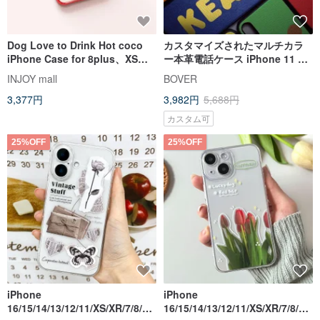
Dog Love to Drink Hot coco
カスタマイズされたマルチカラ
iPhone Case for 8plus、XS、
ー本革電話ケース iPhone 11 Xs
XR、max、11 pro、11 max、
Max Xr 8Plus Huawei
INJOY mall
BOVER
SE3
Samsung カップル
3,377円
3,982円
5,688円
カスタム可
25%OFF
25%OFF
iPhone
iPhone
16/15/14/13/12/11/XS/XR/7/8/SE
16/15/14/13/12/11/XS/XR/7/8/SE