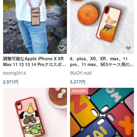
調整可能なApple iPhone X XR
8、plus、XS、XR、max、11
Max 11 12 13 14 Proクロスボデ
pro、11 max、SE3ケース用の幸
ィケース
運と遠いiPhoneケース
hening2014
INJOY mall
2,571円
3,377円
30%OFF