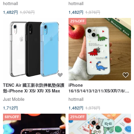
2/SE3 ノートブック透明電話ケ
2/SE3 レッドチューリップ透明
hottmall
hottmall
ース
携帯ケース
1,482円
1,976円
1,482円
1,976円
25%OFF
TENC Air 國王新衣防摔氣墊保護
iPhone
殼-iPhone X/ XS/ XR/ XS Max
16/15/14/13/12/11/XS/XR/7/8/SE
2/SE3 レインボー恐竜透明電話
Just Mobile
hottmall
ケース
1,712円
1,482円
1,976円
68%OFF
25%OFF