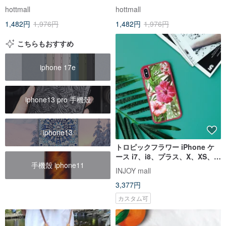
2/SE3 犬 透明 携帯ケース
2/SE3 花柄 透明 携帯ケース
hottmall
hottmall
1,482円
1,976円
1,482円
1,976円
こちらもおすすめ
iphone 17e
iphone13 pro 手機殼
iphone13
トロピックフラワー iPhone ケ
ース i7、i8、プラス、X、XS、
手機殼 iphone11
XR、最大、11 プロ、11 最大、
INJOY mall
SE3 ギフト
3,377円
カスタム可