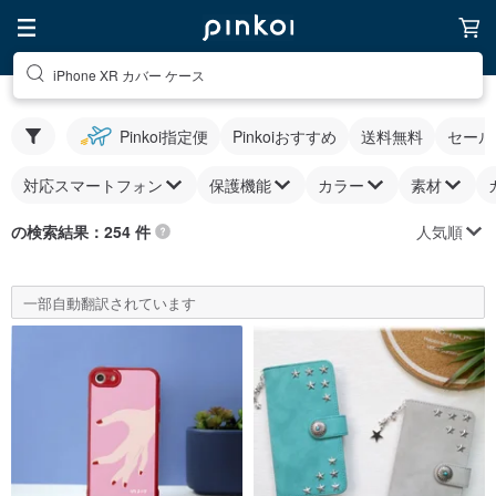
iPhone XR カバー ケース
Pinkoi指定便
Pinkoiおすすめ
送料無料
セール
対応スマートフォン
保護機能
カラー
素材
人気順
の検索結果：254 件
一部自動翻訳されています