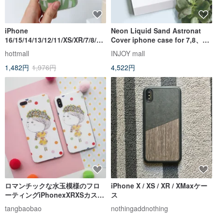
iPhone
Neon Liquid Sand Astronat
16/15/14/13/12/11/XS/XR/7/8/SE
Cover iphone case for 7,8、
2/SE3 チューリップ 透明電話ケ
X、XS、XR、max、11pro、
hottmall
INJOY mall
ース
11max、SE2
1,482円
1,976円
4,522円
ロマンチックな水玉模様のフロ
iPhone X / XS / XR / XMaxケー
ーティングiPhonexXRXSカスタ
ス
ムメイドのiPhone8携帯電話ケ
tangbaobao
nothingaddnothing
ース交換ギフト