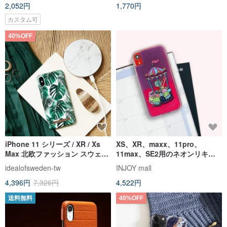
2,052円
1,770円
カスタム可
40%OFF
iPhone 11 シリーズ / XR / Xs
XS、XR、maxx、11pro、
Max 北欧ファッション スウェデ
11max、SE2用のネオンリキッ
ィッシュ ポップ フォン ケース -
ドサンドクレーンマシンカバー
idealofsweden-tw
INJOY mall
カリフォルニア パーム
iPhoneケース
4,396円
7,326円
4,522円
送料無料
40%OFF