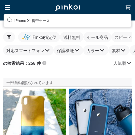
iPhone Xr 携帯ケース
Pinkoi指定便
送料無料
セール商品
スピード
対応スマートフォン
保護機能
カラー
素材
人気順
の検索結果：258 件
一部自動翻訳されています