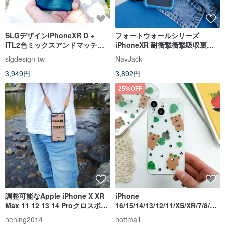
SLGデザインiPhoneXR D +
フォートウォールシリーズ
ITL2色ミックスアンドマッチス
iPhoneXR 耐衝撃衝撃吸収裏カ
タイルのトップレザー保護バッ
バー
slgdesign-tw
NavJack
クカバー
3,949円
3,892円
25%OFF
調整可能なApple iPhone X XR
iPhone
Max 11 12 13 14 Proクロスボデ
16/15/14/13/12/11/XS/XR/7/8/SE
ィケース
2/SE3 リーフ クオッカ 透明電話
hening2014
hottmall
ケース