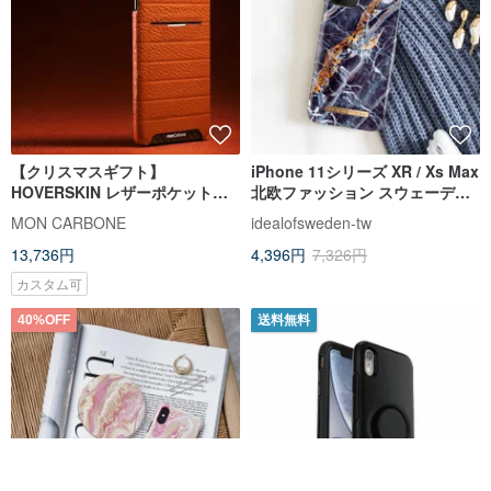
【クリスマスギフト】
iPhone 11シリーズ XR / Xs Max
HOVERSKIN レザーポケットケ
北欧ファッション スウェーデン
ース iPhone XRブラウン
の人気ケータイケース - ゲランゲ
MON CARBONE
idealofsweden-tw
ル、ノルウェー
13,736円
4,396円
7,326円
カスタム可
40%OFF
送料無料