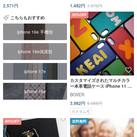
2,571円
1,482円
1,976円
30%OFF
こちらもおすすめ
iphone 16e 手機殼
iphone 16e保護殼
iphone 17e
カスタマイズされたマルチカラ
ー本革電話ケース iPhone 11 Xs
iphone 16e
Max Xr 8Plus Huawei
BOVER
Samsung カップル
3,982円
5,688円
カスタム可
40%OFF
送料無料