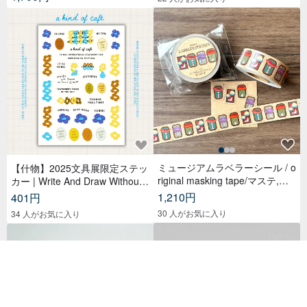
ミュージアムラベラーシール / o
【什物】2025文具展限定ステッ
riginal masking tape/マステ,美
カー | Write And Draw Without
纹纸胶带,文具,ステーショナリ
Limited
1,210円
401円
ー,紙もの,紙膠帶,贴纸
30 人がお気に入り
34 人がお気に入り