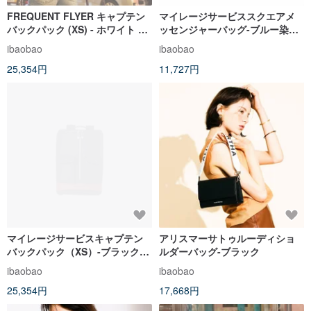
FREQUENT FLYER キャプテン
マイレージサービススクエアメ
バックパック (XS) - ホワイト ヒ
ッセンジャーバッグ-ブルー染め
ョン染料 (本体 大型数量限定 宅
パターン
ibaobao
ibaobao
配)
25,354円
11,727円
マイレージサービスキャプテン
アリスマーサトゥルーディショ
バックパック（XS）-ブラックレ
ルダーバッグ-ブラック
ッド基板（ラップ納期）
ibaobao
ibaobao
25,354円
17,668円