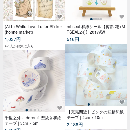
(ALL) White Love Letter Sticker
mt seal 和紙シール【剪影 花 (M
(honne market)
TSEAL24)】2017AW
1,037円
516円
42 人がお気に入り
【完売間近】ピンクの妖精和紙
テープ | 4cm x 10m
千里之外 - .doremi. 型抜き和紙
テープ | 3cm × 5m
2,186円