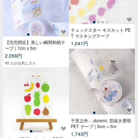
チェックスター キスカット PE
T マスキングテープ
【完売間近】美しい瞬間和紙テ
1,041円
ープ | 7cm x 5m
2,056円
45 人がお気に入り
千里之外 - .doremi. 型抜き透明
PET テープ | 3cm × 5m
1,743円