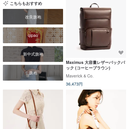
こちらもおすすめ
改良旗袍
qipao
新中式旗袍
Maximus 大容量レザーバックパ
ック (コーヒーブラウン)
旗袍
Maverick & Co.
36,473円