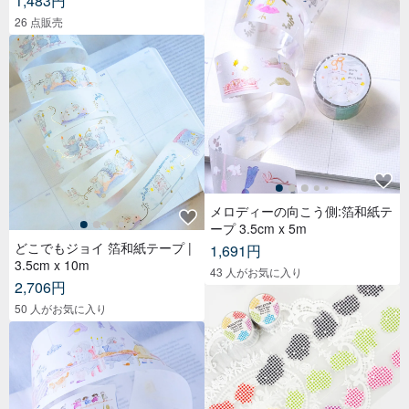
1,483円
26 点販売
メロディーの向こう側:箔和紙テ
ープ 3.5cm x 5m
どこでもジョイ 箔和紙テープ |
1,691円
3.5cm x 10m
43 人がお気に入り
2,706円
50 人がお気に入り