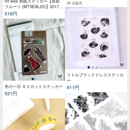
mt seal 和紙ステッカー【剪影
29 点販売
フルーツ (MTSEAL25)】2017A
W
516円
リトルブラックドレスステッカ
ー
冬の一日 キスカットステッカー
911円
521円