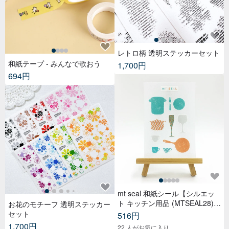
レトロ柄 透明ステッカーセット
和紙テープ - みんなで歌おう
1,700円
694円
mt seal 和紙シール【シルエッ
ト キッチン用品 (MTSEAL28)】
お花のモチーフ 透明ステッカー
2017AW
セット
516円
1,700円
22 人がお気に入り