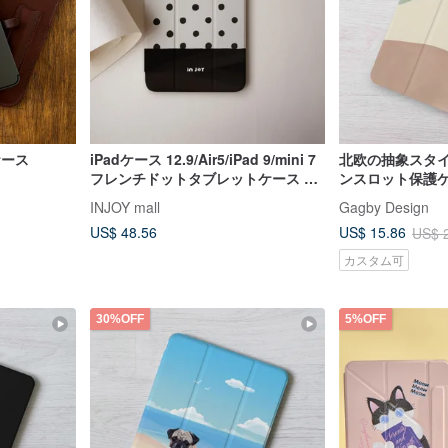
ケース
iPadケース 12.9/Air5/iPad 9/mini 7
北欧の抽象スタイ
フレンチドットタブレットケース ペ
ンスロット保護ケースP
ンスロット付き
11世代12.9を
）
INJOY mall
Gagby Design
US$ 48.56
US$ 15.86
US$ 
カスタム可
30%OFF
5%OFF