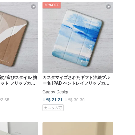
30%OFF
侘び寂びスタイル 抽
カスタマイズされたギフト油絵ブル
スロット フリップカバ
ー名 IPAD ペントレイフリップカバ
 11世代
ー保護カバー第 10 世代空気 6 プロ
Gagby Design
13
US$ 21.21
22.65
US$ 30.30
カスタム可