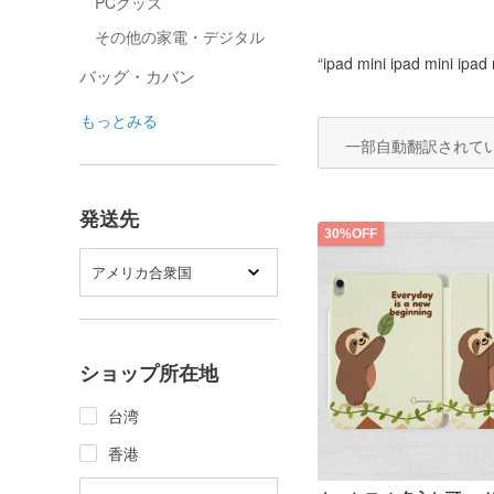
PCグッズ
その他の家電・デジタル
“
ipad mini ipad mini ipad
バッグ・カバン
もっとみる
一部自動翻訳されて
発送先
30%OFF
アメリカ合衆国
ショップ所在地
台湾
香港