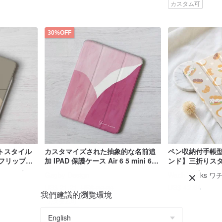
カスタム可
30%OFF
トスタイル
カスタマイズされた抽象的な名前追
ペン収納付手帳型
トフリップカ
加 IPAD 保護ケース Air 6 5 mini 6
ンド】三折りス
2024 ペントレイフリップカバーギフ
ケースタイプ
Gagby Design
Wach Works 
ト
US$ 42.64
US$ 21.21
US$ 30.30
我們建議的瀏覽環境
カスタム可