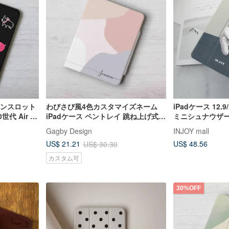
ペンスロット
わびさび風4色カスタマイズネーム
iPadケース 12.9/A
代 Air 5
iPadケース ペントレイ 跳ね上げ式保
ミニシュナウザー
 11
護カバー Air 6 mini 6
タブレットケー
Gagby Design
INJOY mall
US$ 48.56
US$ 21.21
US$ 30.30
カスタム可
30%OFF