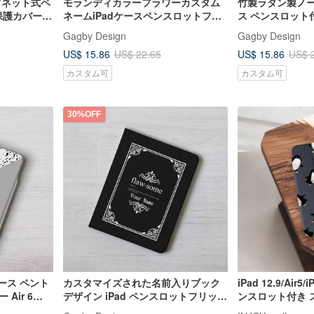
グネット式ペ
モランディカラーフラワーカスタム
竹製ラタン製ノート
 保護カバー
ネームiPadケースペンスロットフリ
ス ペンスロット
ップカバー保護カバーAir 7 mini 7
Air 7 mini 7 Pro
Gagby Design
Gagby Design
pro13
US$ 15.86
US$ 15.86
US$ 22.65
US$ 
カスタム可
カスタム可
30%OFF
ース ペント
カスタマイズされた名前入りブック
iPad 12.9/Air5/
Air 6
デザイン iPad ペンスロットフリップ
ンスロット付き 
カバー Air 7 mini 12.9
ブレットケース