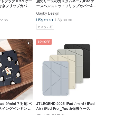
ブック iPad ケー
鹿のリースのカスタムネームiPadケ
付きフリップカバー
ースペンスロットフリップカバーAir
 13
7 mini 7 Pro 13
Gagby Design
US$ 21.21
22.65
US$ 30.30
カスタム可
10%OFF
iPad 9/mini 7 対応 ペ
JTLEGEND 2025 iPad / mini / iPad
スイングペンギン タ
Air / iPad Pro _Youth保護ケース