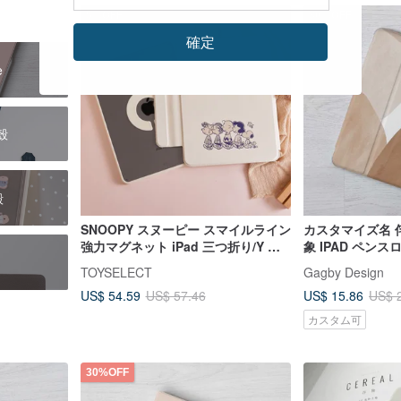
5%OFF
30%OFF
確定
e
護殼
殼
SNOOPY スヌーピー スマイルライン
カスタマイズ名 
強力マグネット iPad 三つ折り/Y 字
象 IPAD ペン
折り保護ケース
ー Pro 13 Air 7
TOYSELECT
Gagby Design
US$ 54.59
US$ 15.86
US$ 57.46
US$ 
カスタム可
30%OFF