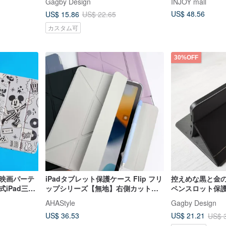
Gagby Design
INJOY mall
US$ 48.56
US$ 15.86
US$ 22.65
カスタム可
30%OFF
白黒映画パーテ
iPadタブレット保護ケース Flip フリ
控えめな黒と金の
iPad三つ
ップシリーズ【無地】右側カットア
ペンスロット保護ケー
ウトバックル（ペンケース対応）
11世代12.9
AHAStyle
Gagby Design
US$ 36.53
US$ 21.21
US$ 