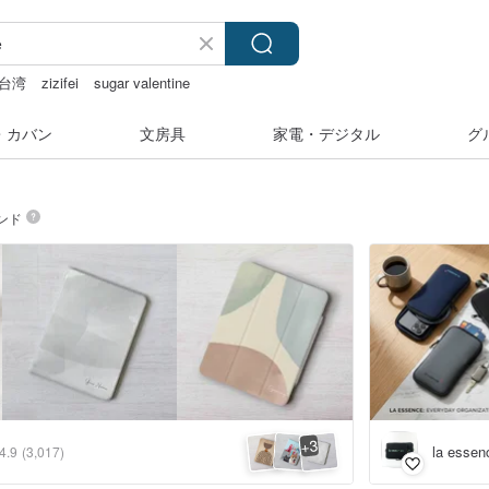
台湾
zizifei
sugar valentine
・カバン
文房具
家電・デジタル
グ
ンド
3
+
la essen
4.9
(3,017)