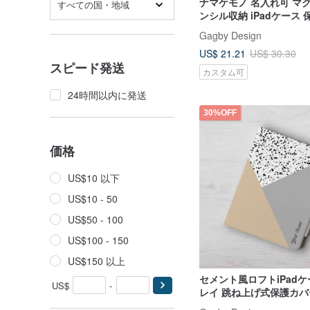
ナマケモノ 名入れ可 マ
すべての国・地域
ンシル収納 iPadケース
Pro 13 Air 7 11世代 12.9
Gagby Design
US$ 21.21
US$ 30.30
スピード発送
カスタム可
24時間以内に発送
30%OFF
価格
US$10 以下
US$10 - 50
US$50 - 100
US$100 - 150
US$150 以上
セメント風ロフトiPadケ
US$
-
レイ 跳ね上げ式保護カバー 
mini 6 Pro13