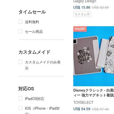
Gagby Design
US$ 15.86
US$ 22.65
タイムセール
カスタム可
送料無料
5%OFF
セール商品
カスタムメイド
カスタムメイドのみ表
示
対応OS
Disneyクラシック - 
ィー 強力マグネット着脱式
iPadOS対応
折り保護ケース
TOYSELECT
iOS（iPhone・iPad対
US$ 54.59
US$ 57.46