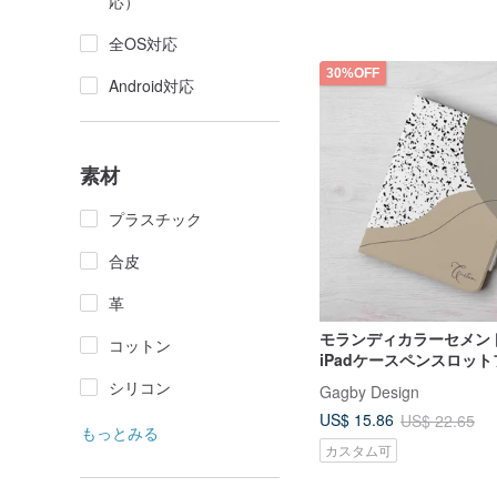
応）
全OS対応
30%OFF
Android対応
素材
プラスチック
合皮
革
モランディカラーセメン
コットン
iPadケースペンスロッ
バーAir 7 mini 7 Pro
シリコン
Gagby Design
US$ 15.86
US$ 22.65
もっとみる
カスタム可