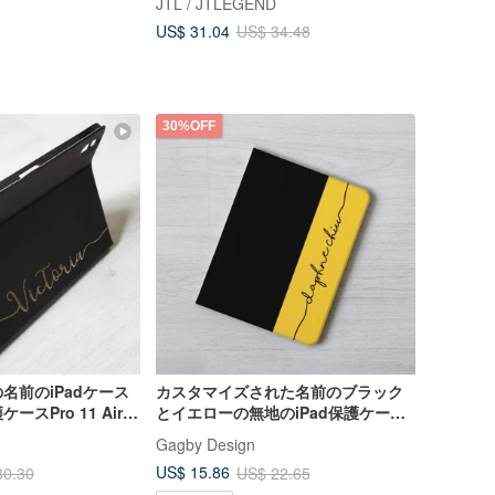
JTL / JTLEGEND
US$ 31.04
US$ 34.48
30%OFF
名前のiPadケース
カスタマイズされた名前のブラック
スPro 11 Air 7
とイエローの無地のiPad保護ケー
ス、ペンスロットとブックフリップ
Gagby Design
カバー付き、第11世代Air 7 mini 7
US$ 15.86
30.30
US$ 22.65