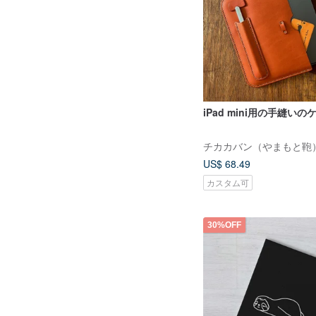
iPad mini用の手縫いの
チカカバン（やまもと鞄
US$ 68.49
カスタム可
30%OFF