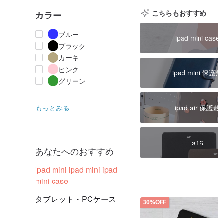
こちらもおすすめ
カラー
ブルー
ipad mini cas
ブラック
カーキ
ピンク
ipad mini 保
グリーン
ipad air 保護
もっとみる
a16
あなたへのおすすめ
ipad mini ipad mini ipad
mini case
タブレット・PCケース
30%OFF