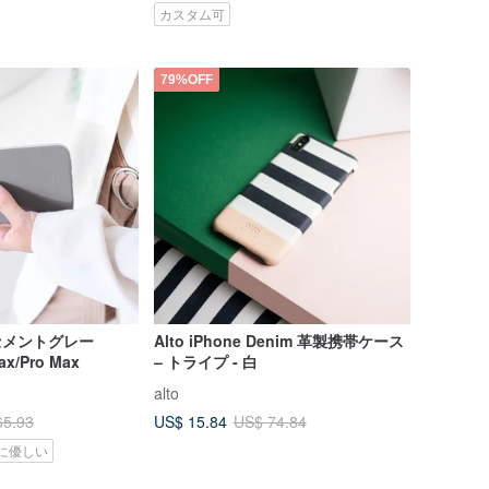
カスタム可
79%OFF
 セメントグレー
Alto iPhone Denim 革製携帯ケース
ax/Pro Max
– トライプ - 白
alto
US$ 15.84
65.93
US$ 74.84
に優しい