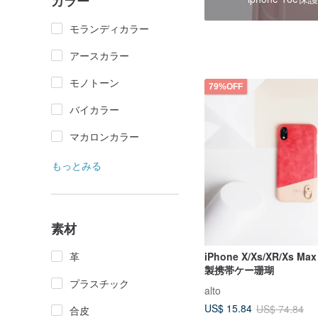
カラー
モランディカラー
アースカラー
モノトーン
79%OFF
バイカラー
マカロンカラー
もっとみる
素材
革
iPhone X/Xs/XR/Xs Max
製携帯ケー珊瑚
プラスチック
alto
US$ 15.84
US$ 74.84
合皮