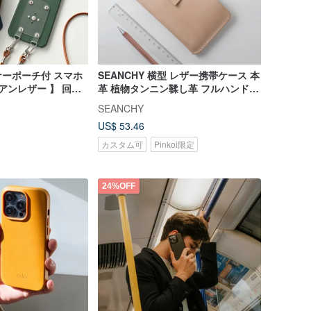
ーポーチ付 スマホ
SEANCHY 横型 レザー携帯ケース 本
アンレザー 】 回転
革 植物タンニン鞣し革 フルハンドメ
マホショルダー 手帳
イド カスタマイズ
SEANCHY
BH02K
US$ 53.46
カスタム可
Pinkoi限定
24%OFF