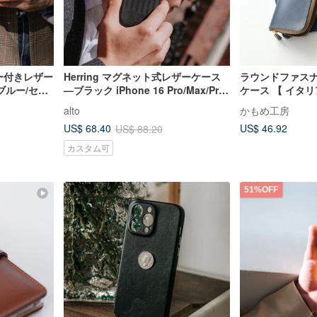
ダー付きレザー
Herring マグネット式レザーケース
ラウンドファスナ
ブルー/セメ
—ブラック iPhone 16 Pro/Max/Pro
ケース 【 イタリ
Max
式 まるっと ス
alto
かもめ工房
型 本革 2台持ち 
US$ 46.92
US$ 68.40
US$ 88.20
カスタム可
51%OFF