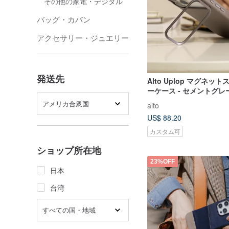
その他の家電・デジタル
バッグ・カバン
アクセサリー・ジュエリー
発送先
Alto Uplop マグネッ
ーケース - セメントグレー 
17/Pro/Pro Max
アメリカ合衆国
alto
US$ 88.20
カスタム可
ショップ所在地
23%OFF
日本
台湾
すべての国・地域