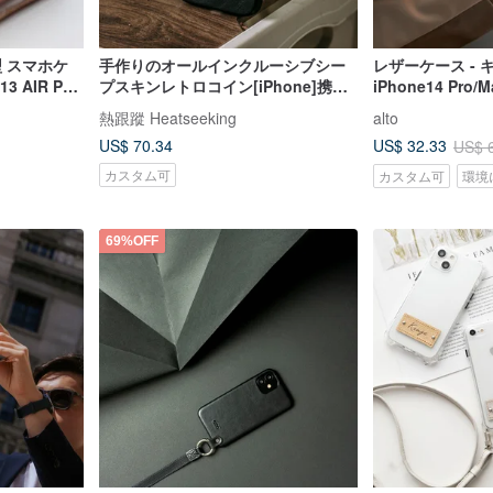
型 スマホケ
手作りのオールインクルーシブシー
レザーケース -
13 AIR Pro
プスキンレトロコイン[iPhone]携帯
iPhone14 Pro/M
護ケース
電話ケース
熱跟蹤 Heatseeking
alto
US$ 70.34
US$ 32.33
US$ 
カスタム可
カスタム可
環境
69%OFF