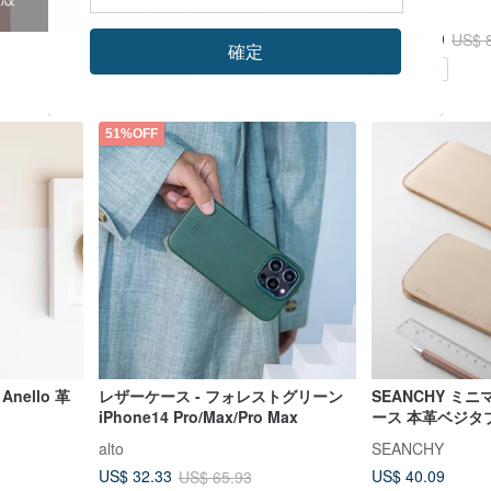
Native Union 公式旗艦店
alto
Pro/Max/Pro Ma
US$ 93.10
US$ 68.40
US$ 
確定
環境に優しい
カスタム可
51%OFF
 Anello 革
レザーケース - フォレストグリーン
SEANCHY ミ
iPhone14 Pro/Max/Pro Max
ース 本革ベジタ
総手縫い カスタ
alto
SEANCHY
US$ 40.09
US$ 32.33
US$ 65.93