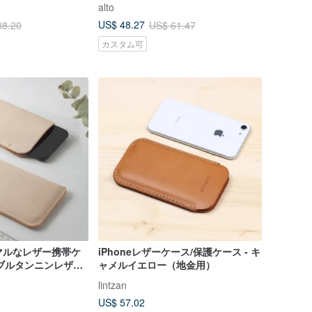
alto
x
US$ 48.27
88.20
US$ 61.47
カスタム可
ニマルなレザー携帯ケ
iPhoneレザーケース/保護ケース - キ
ブルタンニンレザー
ャメルイエロー（地金用）
ムオーダー
lintzan
US$ 57.02