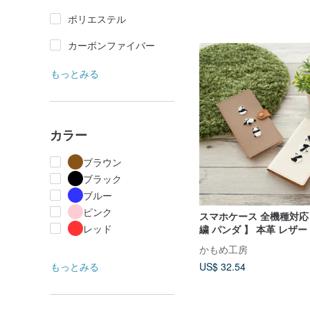
ポリエステル
カーボンファイバー
もっとみる
カラー
ブラウン
ブラック
ブルー
ピンク
スマホケース 全機種対応 
レッド
繍 パンダ 】 本革 レザー X
Galaxy iPhone A050I
かもめ工房
もっとみる
US$ 32.54