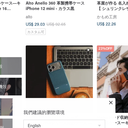
ーケース—キ
Alto Anello 360 革製携帯ケース
革屋が作る 名入れ
iPhone 12 mini - カラス黒
【 シュリンクレザー
レザー レザータグ
alto
かもめ工房
US$ 22.26
US$ 29.03
US$ 92.65
カスタム可
23%OFF
殼
手機殼
我們建議的瀏覽環境
Native Union | パリシリーズ
Metroカード
iPhone 17/16シリーズ対応ケース ナ
スマホケースーキ
護殼
イトブルー
キャラメルオレンジ iPhon