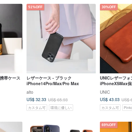
51%OFF
30%OFF
 革製携帯ケース
レザーケース - ブラック
UNICレザーフ
iPhone14Pro/Max/Pro Max
iPhoneXSMa
イズ可能]
alto
UNIC
US$ 32.33
US$ 43.03
US$ 65.93
US$ 
カスタム可
環境に優しい
カスタム可
Pin
69%OFF