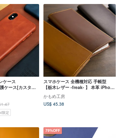
ォンケース
スマホケース 全機種対応 手帳型
x保護ケース[カスタマ
【栃木レザー -freak- 】 本革 iPhone
Android 栃木 レザー AE01K
かもめ工房
US$ 45.38
61.47
koi限定
79%OFF