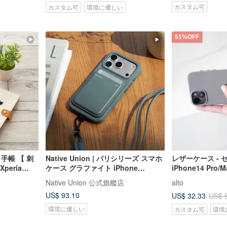
カスタム可
カスタム可
環境に優しい
51%OFF
手帳 【 刺
Native Union | パリシリーズ スマホ
レザーケース -
peria
ケース グラファイト iPhone
iPhone14 Pro/M
17/16/14/13対応
Native Union 公式旗艦店
alto
US$ 93.10
US$ 32.33
US$ 
環境に優しい
カスタム可
環境