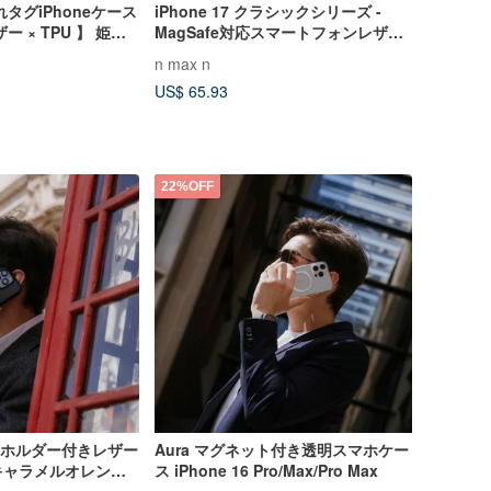
タグiPhoneケース
iPhone 17 クラシックシリーズ -
 × TPU 】 姫路
MagSafe対応スマートフォンレザー
 母の日 FS10K
ケース - チョコレート
n max n
US$ 65.93
22%OFF
収納ホルダー付きレザー
Aura マグネット付き透明スマホケー
ャラメルオレンジ/
ス iPhone 16 Pro/Max/Pro Max
e 16