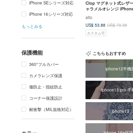
iPhone SEシリーズ対応
Clop マグネット式レザ
ャラメルオレンジ iPhone 16
iPhone 16シリーズ対応
Pro/Max/Pro Max
alto
US$ 53.88
US$ 70.38
もっとみる
カスタム可
保護機能
こちらもおすすめ
360°フルカバー
iphone12手機
カメラレンズ保護
傷防止・指紋防止
iphone13 pro 
コーナー保護設計
耐衝撃（MIL規格対応）
iphone13
iphone 16e保