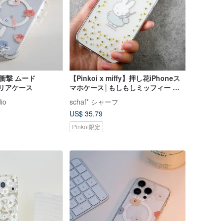
 耐衝撃 ムード
【Pinkoi x miffy】押し花iPhoneス
 クリアケース
マホケース│もしもしミッフィー 水
色 スマホストラップ対応
io
schaf* シャーフ
US$ 35.79
Pinkoi限定