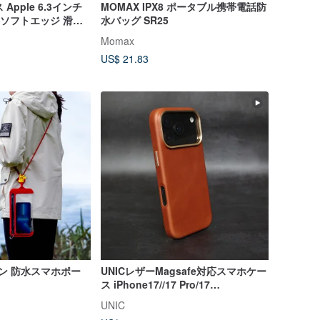
ス Apple 6.3インチ
MOMAX IPX8 ポータブル携帯電話防
応 ソフトエッジ 滑り
水バッグ SR25
Momax
US$ 21.83
モン 防水スマホポー
UNICレザーMagsafe対応スマホケー
ス iPhone17//17 Pro/17
ProMAX【カスタマイズ可能】
UNIC