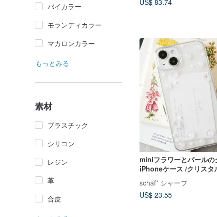
US$ 83.74
バイカラー
モランディカラー
マカロンカラー
もっとみる
素材
プラスチック
シリコン
miniフラワーとパール
レジン
iPhoneケース /クリス
革
schaf* シャーフ
US$ 23.55
合皮