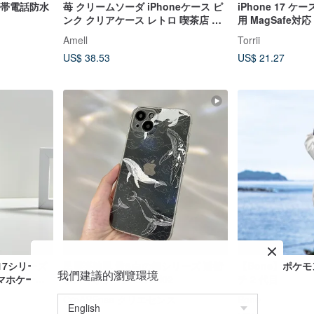
68 携帯電話防水
苺 クリームソーダ iPhoneケース ピ
iPhone 17 ケー
ンク クリアケース レトロ 喫茶店 フ
用 MagSafe対
ェイクスイーツ iPhone17
止め 落下防止
Amell
Torrii
US$ 38.53
US$ 21.27
e 17シリーズ
星雲楽鯨豚 透&白の舞シリーズ 耐衝
【Bone】ポケ
我們建議的瀏覽環境
マホケース
撃スマホケース CSBN02
チ 2 代目
CreASEnse クリエセンス
Bone