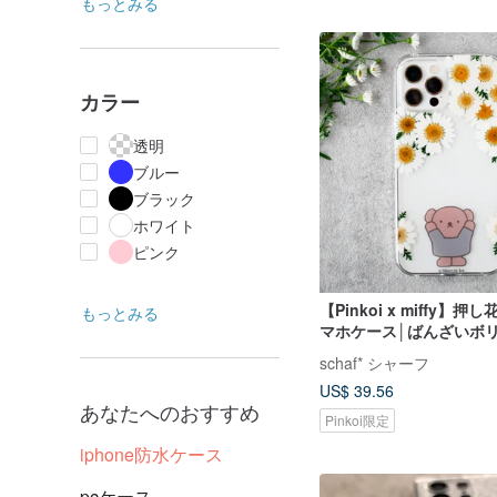
もっとみる
カラー
透明
ブルー
ブラック
ホワイト
ピンク
【Pinkoi x miffy】押し
もっとみる
マホケース│ばんざいボ
schaf* シャーフ
US$ 39.56
あなたへのおすすめ
Pinkoi限定
iphone防水ケース
pcケース