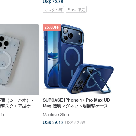
US$ 70.38
カスタム可
Pinkoi限定
25%OFF
寶（シーバオ） -
SUPCASE iPhone 17 Pro Max UB
衝撃スクエア型ケー
Mag 透明マグネット耐衝撃ケース
7 用
io
Maclove Store
US$ 39.42
US$ 52.56