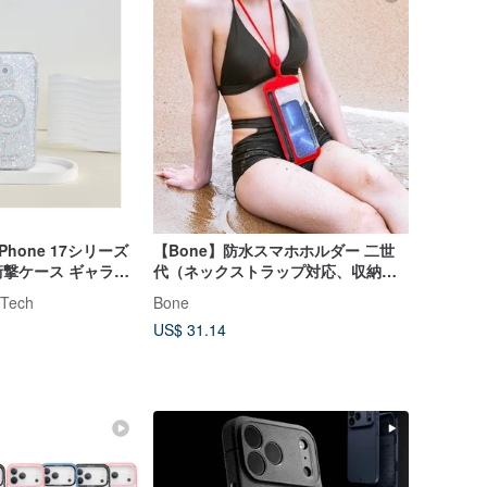
iPhone 17シリーズ
【Bone】防水スマホホルダー 二世
撃ケース ギャラク
代（ネックストラップ対応、収納可
ト
能）
Tech
Bone
US$ 31.14