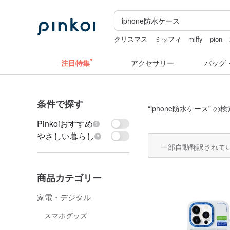
クリスマス
ミッフィ
miffy
pion
注目特集
アクセサリー
バッグ
条件で探す
“
iphone防水ケース
” の検
Pinkoiおすすめ
やさしい暮らし
一部自動翻訳されて
商品カテゴリー
家電・デジタル
スマホグッズ