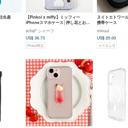
受注生産
【Pinkoi x miffy】ミッフィー
ヌイトエトワール
iPhoneスマホケース│押し花とお星
携帯ケース
さま/スマホストラップ対応
schaf* シャーフ
minuut
US$ 36.73
US$ 25.00
Pinkoi限定
カスタム可