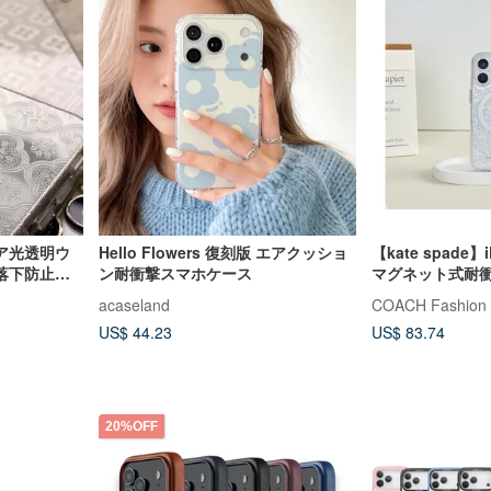
ア光透明ウ
Hello Flowers 復刻版 エアクッショ
【kate spade】
落下防止携
ン耐衝撃スマホケース
マグネット式耐衝
シー スターダス
ス
acaseland
COACH Fashion 
US$ 44.23
US$ 83.74
20%OFF