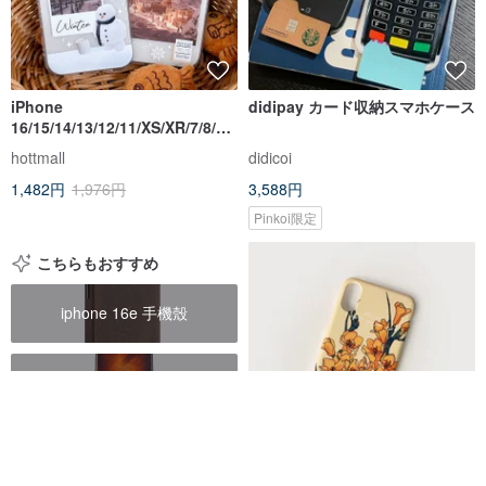
iPhone
didipay カード収納スマホケース
16/15/14/13/12/11/XS/XR/7/8/SE
2/SE3 ホワイト 冬 透明 携帯ケー
hottmall
didicoi
ス
1,482円
1,976円
3,588円
Pinkoi限定
こちらもおすすめ
iphone 16e 手機殼
iphone11 手機殼
iphone 16e
Freesia Daylight_Matt Hard