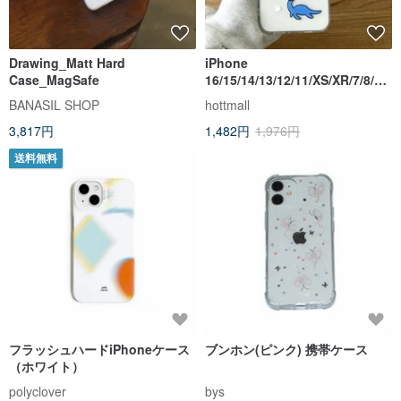
Drawing_Matt Hard
iPhone
Case_MagSafe
16/15/14/13/12/11/XS/XR/7/8/SE
2/SE3 レインボー恐竜透明電話
BANASIL SHOP
hottmall
ケース
3,817円
1,482円
1,976円
送料無料
フラッシュハードiPhoneケース
ブンホン(ピンク) 携帯ケース
（ホワイト）
polyclover
bys