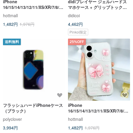
iPhone
didiプレイヤー ジェルハードス
16/15/14/13/12/11/XS/XR/7/8/SE
マホケース + グリップトック
2/SE3 レッドチューリップ透明
SET
hottmall
didicoi
携帯ケース
1,482円
1,976円
4,462円
Pinkoi限定
送料無料
25%OFF
フラッシュハードiPhoneケース
iPhone
（ブラック）
16/15/14/13/12/11/XS/XR/7/8/SE
2/SE3 ピンクリボン透明携帯ケ
polyclover
hottmall
ース
3,994円
1,482円
1,976円