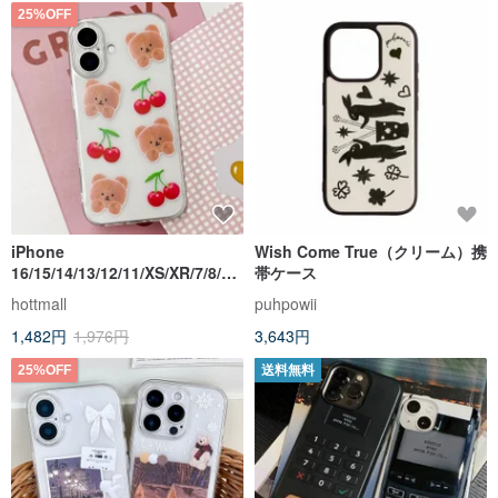
25%OFF
iPhone
Wish Come True（クリーム）携
16/15/14/13/12/11/XS/XR/7/8/SE
帯ケース
2/SE3 チェリーベア 透明携帯ケ
hottmall
puhpowii
ース
1,482円
1,976円
3,643円
25%OFF
送料無料