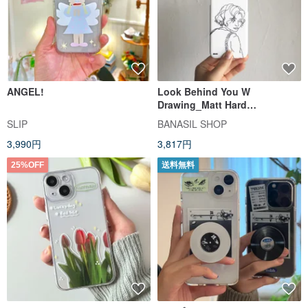
ANGEL!
Look Behind You W
Drawing_Matt Hard
Case_MagSafe
SLIP
BANASIL SHOP
3,990円
3,817円
25%OFF
送料無料