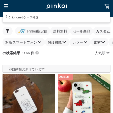
iphone8ケース韓国
Pinkoi指定便
送料無料
セール商品
カスタム
対応スマートフォン
保護機能
カラー
素材
人気順
の検索結果：166 件
一部自動翻訳されています
25%OFF