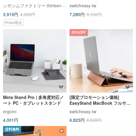
ドキーボード/ラップトップ
(13インチまで対応)
シサンムファクトリー thirteen woodworking
switcheasy-tw
3,915円
4,350円
7,280円
9,100円
Pinkoi限定
20%OFF
Meta Stand Pro | 多角度対応ノ
[限定プロモーション価格]
ート PC・タブレットスタンド
EasyStand MacBook フルサイ
ズ ハンドメイドレザースタンド
ergomi
switcheasy-tw
ラップトップバッグ
4,001円
6,823円
8,528円
送料無料