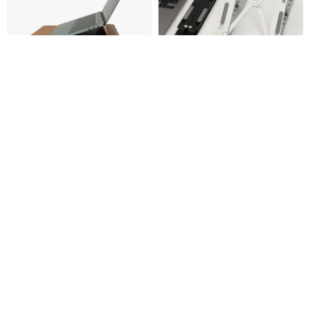
冷却ブラケットコンピュータバ
24h出荷-STANDLY【アルミニウ
ッグ多機能ラップトップバッグ
ム合金多機能折り畳み式スタン
ラップトップバッグラップトッ
ド】
ideer
詩丹德利 STANDLY Taiwan
プ保護カバー
1,656円
6,623円
2,519円
三角関数総無垢材iPadタブレッ
beflo 斜めノートパソコンスタン