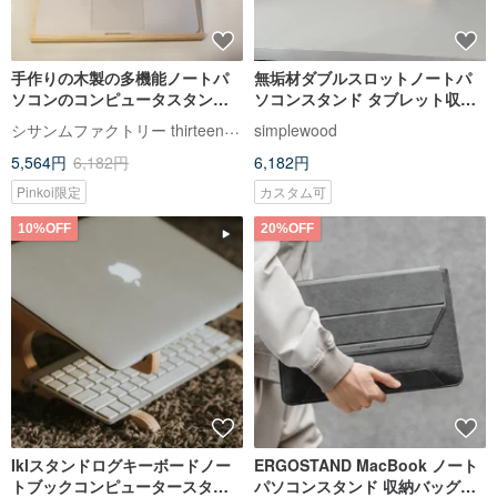
手作りの木製の多機能ノートパ
無垢材ダブルスロットノートパ
ソコンのコンピュータスタンド
ソコンスタンド タブレット収納
は、同時にipadのiPhoneと
ノートパソコン収納 無料レタリ
シサンムファクトリー thirteen woodworking
simplewood
MacBookを置くことができます
ング macbook カスタマイズ
5,564円
6,182円
6,182円
Pinkoi限定
カスタム可
10%OFF
20%OFF
Iklスタンドログキーボードノー
ERGOSTAND MacBook ノート
トブックコンピュータースタン
パソコンスタンド 収納バッグ