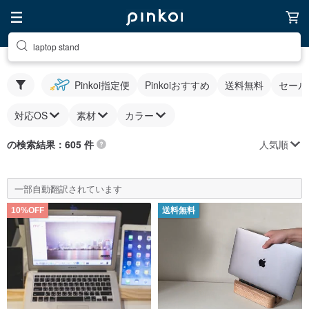
laptop stand
Pinkoi指定便
Pinkoiおすすめ
送料無料
セール
対応OS
素材
カラー
人気順
の検索結果：605 件
一部自動翻訳されています
10%OFF
送料無料