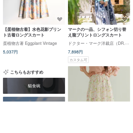
【蛋植物古着】水色花影プリン
マークの一品、シフォン切り替
ト古着ロングスカート
え龍プリントロングスカート
ドクター・マーク洋裁店（DR.MARK）
蛋植物古著 Eggplant Vintage
5,037円
7,898円
カスタム可
こちらもおすすめ
貓食碗
貓肉乾
貓糧
ピンクの小花柄、日本製の上品