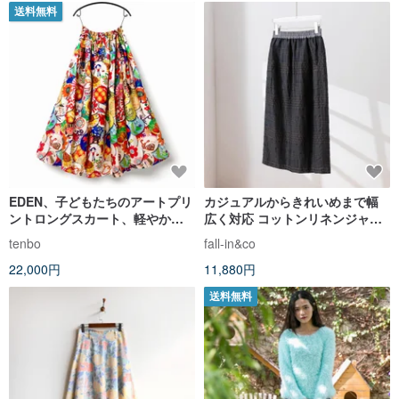
送料無料
EDEN、子どもたちのアートプリ
カジュアルからきれいめまで幅
ントロングスカート、軽やか素
広く対応 コットンリネンジャガ
材、ウエストゴム、ポケット付
ード生地スカート 裏地付きス
tenbo
fall-in&co
き、裏地付き、フリーサイズ
カート 260712-1
22,000円
11,880円
送料無料