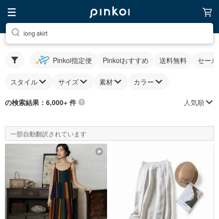
long skirt
Pinkoi指定便
Pinkoiおすすめ
送料無料
セール
スタイル
サイズ
素材
カラー
人気順
の検索結果：6,000+ 件
一部自動翻訳されています