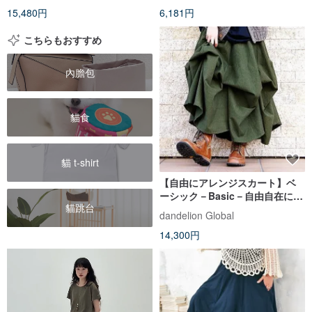
15,480円
6,181円
こちらもおすすめ
內膽包
貓食
貓 t-shirt
【自由にアレンジスカート】ベ
ーシック－Basic－自由自在にデ
貓跳台
ザインができる・動くたびに美
dandelion Global
シルエット・サーキュラースカ
14,300円
ート・無地・モスグリーン・d-
sk001