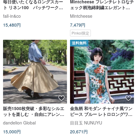
毎日使いたくなるロングスカー
Mintcheese フレンチレトロなチ
ト リネン100 パッチワークデ
ェック柄泡綿刺繍エレガントス
ザインスカート 260714-1
ーツ襟ロングスカート
fall-in&co
Mintcheese
15,480円
7,479円
Pinkoi限定
送料無料
販売1500枚突破・多彩なシルエ
金魚柄 和モダン チャイナ風ワン
ットを楽しむ ・自由にアレンジ
ピース ブルー レトロロングワン
スカート・Fine・ d-sk2001・ベ
ピース 夏コーデ 写真映え
dandelion Global
目目玉 NUNUYU
ージュ・d-sk2004
15,000円
20,671円