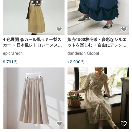
4 色展開 森ガール風ラミー製ス
販売1500枚突破・多彩なシルエ
カート 日本風レトロレーススカ
ットを楽しむ ・自由にアレンジ
ート ハイウエストカジュアルロ
スカート ・Comfort・ネイビ
epicrarecn
dandelion Global
ングスカート
ー・プラスサイズ ・d-sk005
9,791円
12,000円