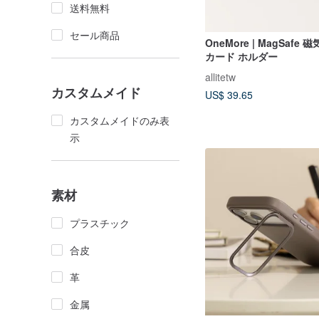
送料無料
セール商品
OneMore | MagSafe
カード ホルダー
allitetw
カスタムメイド
US$ 39.65
カスタムメイドのみ表
示
素材
プラスチック
合皮
革
金属