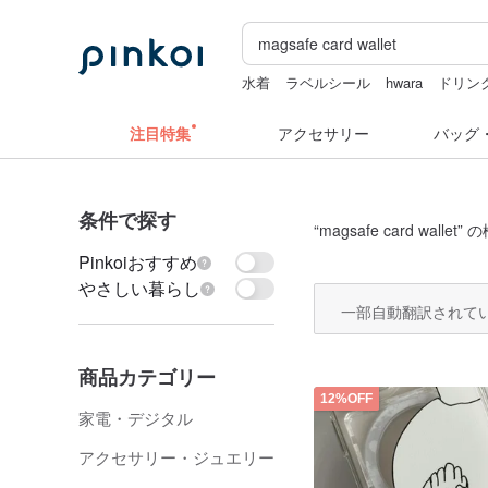
水着
ラベルシール
hwara
ドリン
人物ステッカー
カメラ
sugar valen
注目特集
アクセサリー
バッグ
条件で探す
“
magsafe card wallet
” 
Pinkoiおすすめ
やさしい暮らし
一部自動翻訳されて
商品カテゴリー
12%OFF
家電・デジタル
アクセサリー・ジュエリー