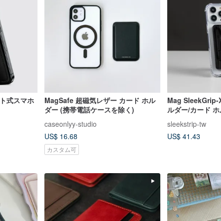
ネット式スマホ
MagSafe 超磁気レザー カード ホル
Mag SleekGr
ダー (携帯電話ケースを除く)
ルダー/カード ホル
用) は 2 色あり
caseonlyy-studio
sleekstrip-tw
US$ 16.68
US$ 41.43
カスタム可