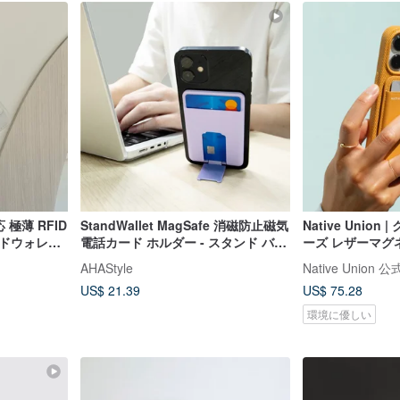
応 極薄 RFID
StandWallet MagSafe 消磁防止磁気
Native Unio
ードウォレッ
電話カード ホルダー - スタンド バー
ーズ レザーマグ
ジョン (2 枚のカードを収納可能)
ダー ストーンイ
AHAStyle
Native Union
US$ 21.39
US$ 75.28
環境に優しい