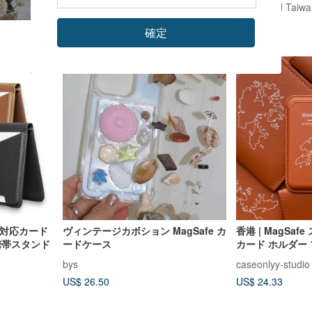
FOSFIT | フォスフィット
Meet Mind Taiwa
US$ 18.71
US$ 8.87
確定
afe対応カード
ヴィンテージカボション MagSafe カ
香港 | MagSa
携帯スタンド
ードケース
カード ホルダー
bys
caseonlyy-studio
US$ 26.50
US$ 24.33