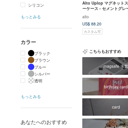
Alto Uplop マグネッ
シリコン
ーケース - セメントグレー 
17/Pro/Pro Max
もっとみる
alto
US$ 88.20
カスタム可
カラー
こちらもおすすめ
ブラック
ブラウン
magsafe 卡
ブルー
シルバー
透明
birthday card
もっとみる
card
あなたへのおすすめ
card holder