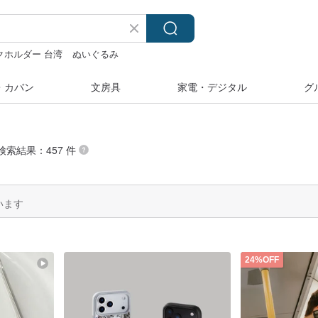
クホルダー 台湾
ぬいぐるみ
tine
・カバン
文房具
家電・デジタル
グ
の検索結果：457 件
います
24%OFF