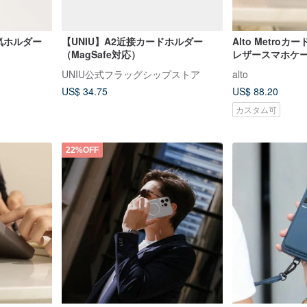
 磁気ホルダー
【UNIU】A2近接カードホルダー
Alto Metro
（MagSafe対応）
レザースマホケ
ンジ / ブラック i
UNIU公式フラッグシップストア
alto
17/Air/Pro/Pro 
US$ 34.75
US$ 88.20
カスタム可
22%OFF