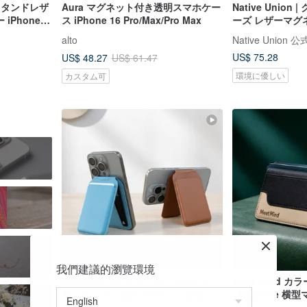
トスタンドレザ
Aura マグネット付き透明スマホケー
Native Unio
iPhone
ス iPhone 16 Pro/Max/Pro Max
ーズ レザーマグ
ダー ナイトブル
alto
Native Union
US$ 75.28
US$ 48.27
US$ 61.47
環境に優しい
カスタム可
套
我們建議的瀏覽環境
MagSafe マグネットカードホルダー
Meet Mind
兼スタンド - 強力マグネット吸着、
- MagSafe 
カード収納、180 度調整可能
ホルダー