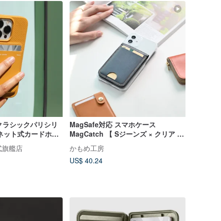
n | クラシックパリシリ
MagSafe対応 スマホケース
ネット式カードホル
MagCatch 【 Sジーンズ × クリア 】
エロー
スマートウォレットセット NM02K
 公式旗艦店
かもめ工房
US$ 40.24