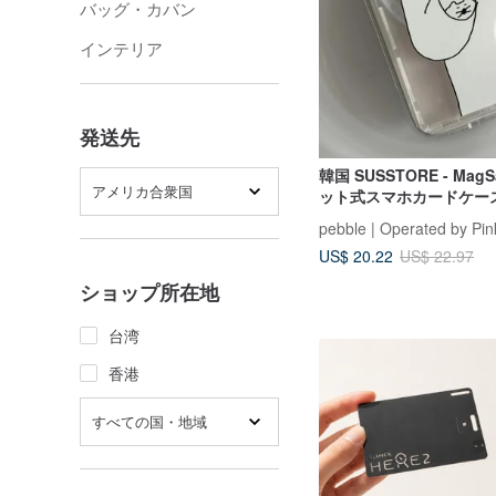
バッグ・カバン
インテリア
発送先
韓国 SUSSTORE - Mag
アメリカ合衆国
ット式スマホカードケー
る猫
pebble | Operated by Pin
US$ 20.22
US$ 22.97
ショップ所在地
台湾
香港
すべての国・地域