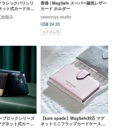
n | クラシックパリシリ
香港 | MagSafe スーパー磁気レザー
ネット式カードホル
カード ホルダー
ー
 公式旗艦店
caseonlyy-studio
US$ 24.33
カスタム可
 カラーブロックシリーズ
【kate spade】MagSafe対応 マグ
横型マグネット式カード
ネットミニフラップカードケース
（桜ピンク）