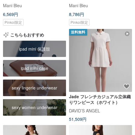
Mani Bleu
Mani Bleu
6,569円
8,786円
Pinkoi限定
Pinkoi限定
送料無料
こちらもおすすめ
ipad mini 保護殼
ipad mini case
sexy lingerie underwear
Jade フレンチカジュアル立体織
りワンピース（ホワイト）
sexy women underwear
DAVID’S ANGEL
51,509円