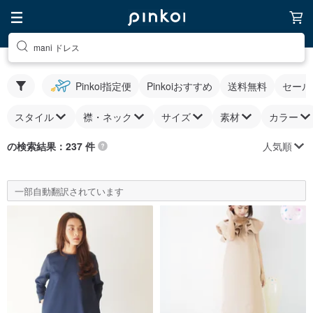
mani ドレス
Pinkoi指定便
Pinkoiおすすめ
送料無料
セール
スタイル
襟・ネック
サイズ
素材
カラー
人気順
の検索結果：237 件
一部自動翻訳されています