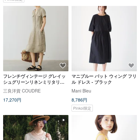
フレンチヴィンテージ グレイッ
マニブルー バット ウィング フリ
シュグリーンリネンミリタリー
ル ドレス - ブラック
スカート / ワークウェア風少女ス
三良洋貨 COUDRE
Mani Bleu
タイル / ゆったり体型カバーワン
17,270円
8,786円
ピース
Pinkoi限定