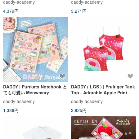
daddy-academy
daddy-academy
4,379円
3,271円
DADDY | Purrkats Notebook と
DADDY ( LGS ) | Fruitiger Tank
ても可愛い Meowmory
Top - Adorable Apple Print
Notebook デザインのスパイラ
Tank Top
daddy-academy
daddy-academy
ルノート
1,386円
3,825円