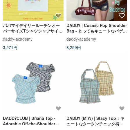
パパマイデイリールーチンオー
DADDY | Cosmic Pop Shoulder
バーサイズTシャツシャツサイズ
Bag - とってもキュートなバゲッ
オーバーホワイトかわいい。
ト型ショルダーバッグ
daddy-academy
daddy-academy
3,271円
8,259円
DADDYCLUB | Briana Top -
DADDY (MIW) | Stacy Top：キ
Adorable Off-the-Shoulder
ュートなタータンチェック柄の
Puff-Sleeve Top
ホルターネックトップス