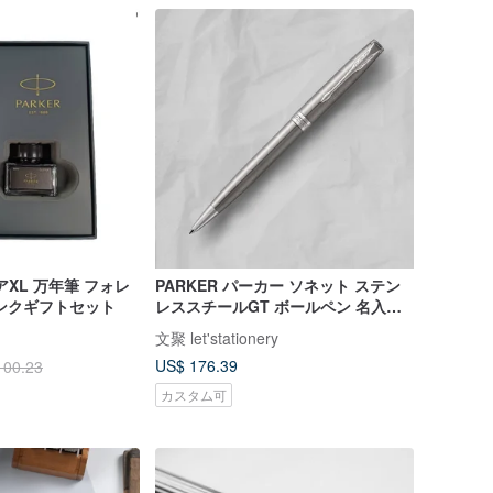
アXL 万年筆 フォレ
PARKER パーカー ソネット ステン
ンクギフトセット
レススチールGT ボールペン 名入れ
無料
文聚 let'stationery
US$ 176.39
100.23
カスタム可