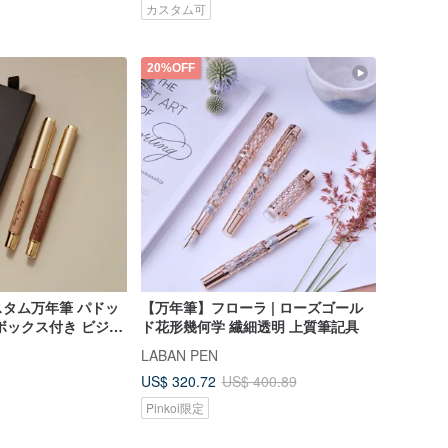
カスタム可
20%OFF
タム万年筆 パドッ
【万年筆】フローラ | ローズゴール
ボックス付き ビジネ
ド花形幾何学 繊細透明 上質筆記具
LABAN PEN
US$ 320.72
US$ 400.89
Pinkoi限定