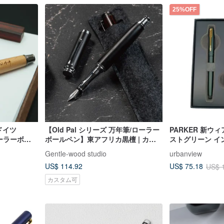
25%OFF
 ドイツ
【Old Pal シリーズ 万年筆/ローラー
PARKER 新ウィ
ローラーボー
ボールペン】東アフリカ黒檀 | カス
ストグリーン イ
タマイズ（単品）
Gentle-wood studio
urbanview
US$ 114.92
US$ 75.18
US$ 
カスタム可