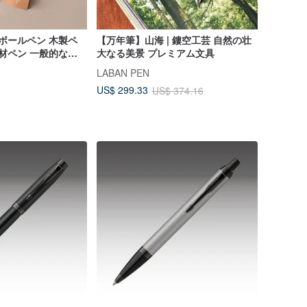
 ボールペン 木製ペ
【万年筆】山海 | 鏤空工芸 自然の壮
ナ材ペン 一般的な竹
大なる美景 プレミアム文具
 ギフト
LABAN PEN
US$ 299.33
US$ 374.16