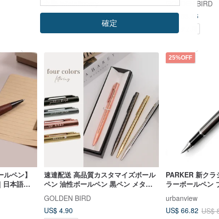
文聚 let'stationery
GOLDEN BIRD
ス ペンケースギフトセット
US$ 100.23
US$ 53.46
確定
カスタム可
カスタム可
25%OFF
ールペン】
速達配送 高品質カスタマイズボール
PARKER 新ク
| 日本語・
ペン 油性ボールペン 黒ペン メタル
ラーボールペン 
ペン ビジネス ギフト
リップ
GOLDEN BIRD
urbanview
US$ 4.90
US$ 66.82
US$ 