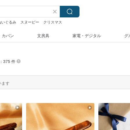
ぬいぐるみ
スヌーピー
クリスマス
着
・カバン
文房具
家電・デジタル
グ
：375 件
います