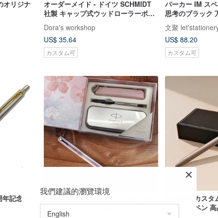
材のオリジナ
オーダーメイド - ドイツ SCHMIDT
パーカー IM 
社製 キャップ式ウッドローラーボー
思考のブラック 
ルペン / 緑檀 名入れ刻印可能
Dora's workshop
文聚 let'stationer
US$ 35.64
US$ 88.20
カスタム可
カスタム可
我們建議的瀏覽環境
0周年記念 ボ
PARKER パーカー ベクターXL スペ
即日発送 カスタ
シャルエディション 桜シリーズ 万年
印 サインペン 高
筆/ローラーボールペン デュアルユー
スペン