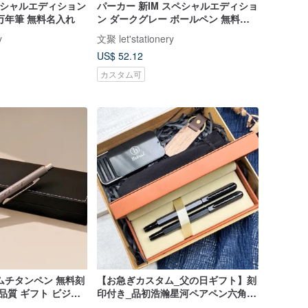
スペシャルエディション
パーカー 新IM スペシャルエディショ
万年筆 無料名入れ
ン ダークグレー ボールペン 無料名
入れ
y
文聚 let'stationery
US$ 52.12
カスタム可
ムチタンペン 無料刻
【お急ぎカスタム_父の日ギフト】刻
品質 ギフト ビジネ
印付き_品初浩瀚星河ペアペン六角万
年筆・ローラーボールペン