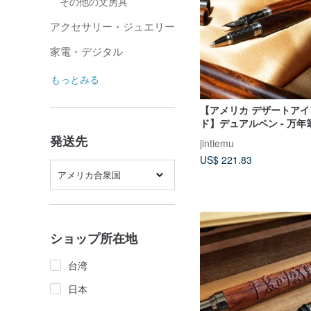
その他の文房具
アクセサリー・ジュエリー
家電・デジタル
もっとみる
【アメリカ デザートア
ド】デュアルペン - 万年
ボールペン - トルピー
発送先
jintiemu
ップ
US$ 221.83
アメリカ合衆国
ショップ所在地
台湾
日本