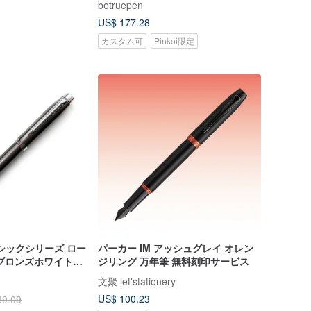
betruepen
US$ 177.28
カスタム可
Pinkoi限定
ラシックシリーズ ロー
パーカー IM アッシュグレイ オレン
ブロンズホワイトク
ジリング 万年筆 無料刻印サービス
文聚 let'stationery
US$ 100.23
89.09