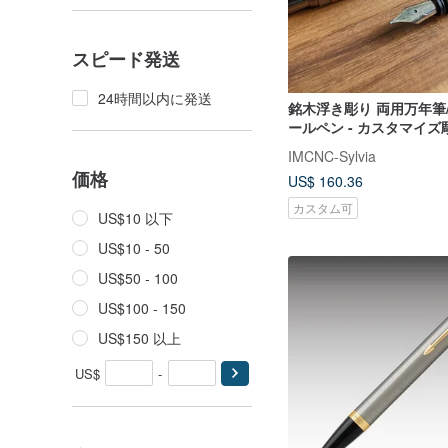
スピード発送
24時間以内に発送
銘木浮き彫り 両用万年筆
ールペン - カスタマイズ彫
質な銘木ペンシリーズ】
IMCNC-Sylvia
価格
US$ 160.36
カスタム可
US$10 以下
US$10 - 50
US$50 - 100
US$100 - 150
US$150 以上
US$
-