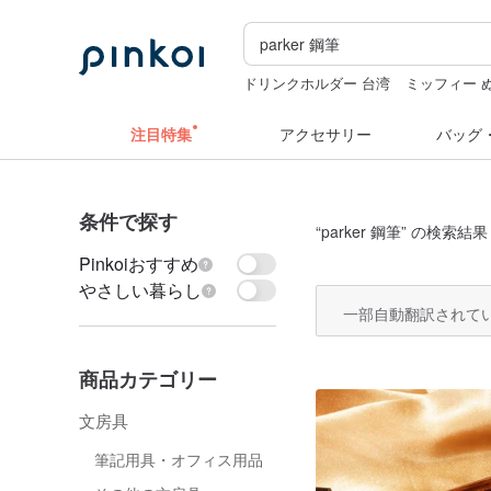
ドリンクホルダー 台湾
ミッフィー 
hwara
人物ステッカー
カメラ
水
注目特集
アクセサリー
バッグ
条件で探す
“
parker 鋼筆
” の検索結果
Pinkoiおすすめ
やさしい暮らし
一部自動翻訳されて
商品カテゴリー
文房具
筆記用具・オフィス用品