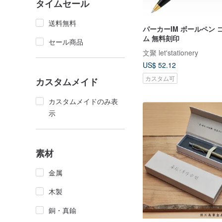
タイムセール
送料無料
パーカーIM ボールペン
ム 無料刻印
セール商品
文聚 let'stationery
US$ 52.12
カスタム可
カスタムメイド
カスタムメイドのみ表
示
素材
金属
木製
銅・真鍮