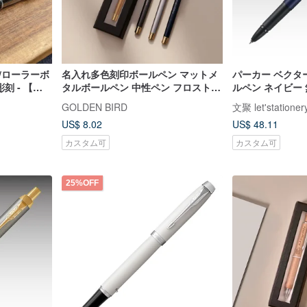
/ローラーボ
名入れ多色刻印ボールペン マットメ
パーカー ベクタ
刻 - 【上
タルボールペン 中性ペン フロストタ
ルペン ネイビー
ッチ ギフト
GOLDEN BIRD
文聚 let'stationer
US$ 8.02
US$ 48.11
カスタム可
カスタム可
25%OFF