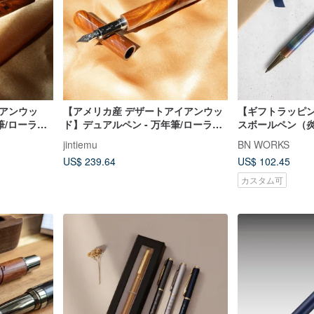
イアンウッ
【アメリカ産 デザートアイアンウッ
【ギフトラッピ
筆/ローラー
ド】デュアルペン - 万年筆/ローラー
スボールペン（
ドエンドキャ
ボールペン - シガーエンドモデル
サービス込み
jintiemu
BN WORKS
US$ 239.64
US$ 102.45
カスタム可