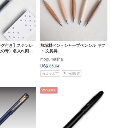
ング付き】ステンレ
無垢材ペン - シャープペンシル ギフ
炎の青）名入れ刻印
ト 文房具
mogumasha
US$ 35.64
カスタム可
Pinkoi限定
25%OFF