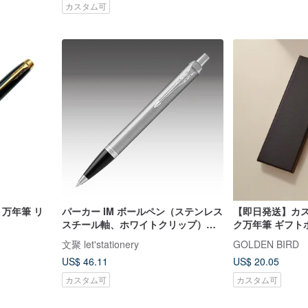
カスタム可
 万年筆 リ
パーカー IM ボールペン（ステンレス
【即日発送】カス
スチール軸、ホワイトクリップ）無
ク万年筆 ギフト
料刻印サービス付き
ス用 文房具 鋼
文聚 let'stationery
GOLDEN BIRD
US$ 46.11
US$ 20.05
カスタム可
カスタム可