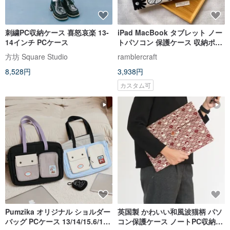
刺繍PC収納ケース 喜怒哀楽 13-
iPad MacBook タブレット ノー
14インチ PCケース
トパソコン 保護ケース 収納ポー
チ ライトカーキ×モノクロ花柄
方坊 Square Studio
ramblercraft
8,528円
3,938円
カスタム可
Pumzika オリジナル ショルダー
英国製 かわいい和風波猫柄 パソ
バッグ PCケース 13/14/15.6/16
コン保護ケース ノートPC収納バ