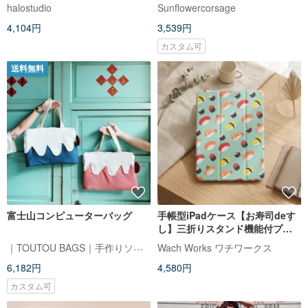
インチ ノートパソコン収納 教科
ッグ オーダーメイドサイズ
halostudio
Sunflowercorsage
書バッグ
4,104円
3,539円
カスタム可
送料無料
富士山コンピューターバッグ
手帳型iPadケース【お寿司deす
し】三折りスタンド機能付プラ
ケースタイプ
｜TOUTOU BAGS｜手作りソーイングルーム
Wach Works ワチワークス
6,182円
4,580円
カスタム可