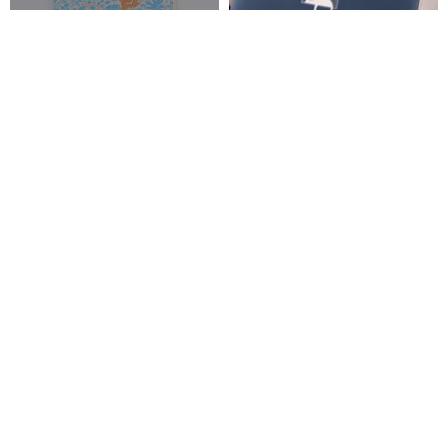
タブレットケース
PC収納ケース
ミッドナイトブルーの窓辺の
MACBOOK CASE
防水PCケース
Fingers Work
7,056円
Pinkoi限定