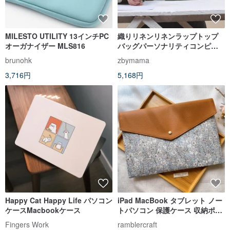
MILESTO UTILITY 13インチPC
織りリネンリネンラップトップ
オーガナイザー MLS816
バッグパーソナリティコンピュ
ータライナーバッグmacbook保
brunohk
zbymama
護スリーブ14インチ女性
3,716円
5,168円
Happy Cat Happy Life パソコン
iPad MacBook タブレット ノー
ケースMacbookケース
トパソコン 保護ケース 収納ポー
チ ライトブルー 花柄
Fingers Work
ramblercraft