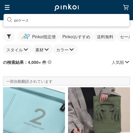
pcケース
Pinkoi指定便
Pinkoiおすすめ
送料無料
セール
スタイル
素材
カラー
人気順
の検索結果：4,000+ 件
一部自動翻訳されています