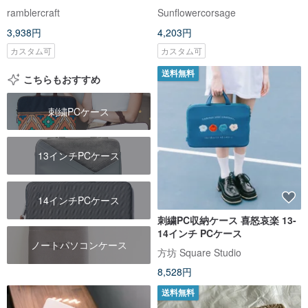
チ ライトカーキ×モノクロ花柄
展開
ramblercraft
Sunflowercorsage
3,938円
4,203円
カスタム可
カスタム可
送料無料
こちらもおすすめ
刺繍PCケース
13インチPCケース
14インチPCケース
刺繍PC収納ケース 喜怒哀楽 13-
14インチ PCケース
ノートパソコンケース
方坊 Square Studio
8,528円
送料無料