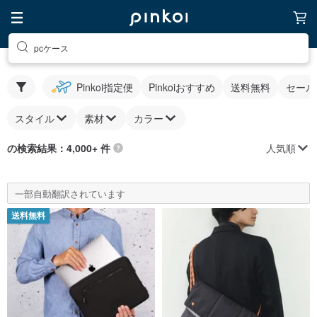
pcケース
Pinkoi指定便
Pinkoiおすすめ
送料無料
セール
スタイル
素材
カラー
人気順
の検索結果：4,000+ 件
一部自動翻訳されています
送料無料