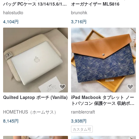
バッグ PCケース 13/14/15.6/16
オーガナイザー MLS816
インチ ノートパソコン収納 教科
halostudio
brunohk
書バッグ
4,104円
3,716円
Quilted Laptop ポーチ (Vanilla)
iPad Macbook タブレット ノー
トパソコン 保護ケース 収納ポー
チ 波柄デザイン
HOMETHUS（ホームサス）
ramblercraft
8,145円
3,938円
カスタム可