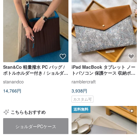
Stan&Co 軽量撥水 PC バッグ /
iPad MacBook タブレット ノー
ボトルホルダー付き / ショルダー
トパソコン 保護ケース 収納ポー
バッグ＆斜め掛けの 2WAY
チ ライトブルー 花柄
stanandco
ramblercraft
14,766円
3,938円
カスタム可
送料無料
こちらもおすすめ
ショルダーPCケース