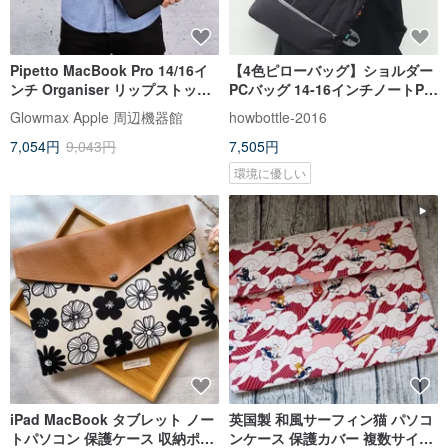
Pipetto MacBook Pro 14/16イ
【4色ピローバッグ】ショルダー
ンチ Organiser リップストップ
PCバッグ 14-16インチノートPC
生地ノートPCケース - ブラック
対応 エコ再生素材
Glowmax Apple 周辺機器館
howbottle-2016
7,054円
9,043円
7,505円
環境に優しい
iPad MacBook タブレット ノー
英国製 和風サーフィン猫 パソコ
トパソコン 保護ケース 収納ポー
ンケース 保護カバー 複数サイズ