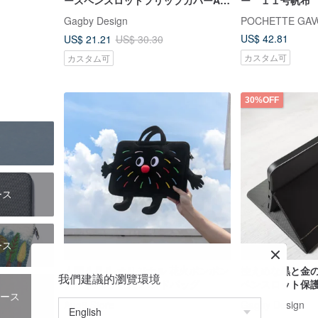
ースペンスロットフリップカバーAir
ー １１号帆布
7 mini 7 Pro 13
Gagby Design
POCHETTE GAV
US$ 42.81
US$ 21.21
US$ 30.30
カスタム可
カスタム可
30%OFF
ス
ース
ース
人間八月八 オリジナル 花火ポンポン
控えめな黒と金の
我們建議的瀏覽環境
ノートPCケース ハンドバッグ
ペンスロット保護ケー
ース
11世代12.9
Aug8 Store
Gagby Design