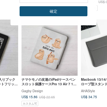
US$ 31.94
US$ 21.21
US$ 
カスタム可
確定
30%OFF
入りブック
ナマケモノの友達のiPadケースペン
Macbook 13/1
ロットフリップ
スロット保護ケースPro 13 Air 7 11
ロープ型スタンド
世代12.9インチを無料で追加
ートPCケース
Gagby Design
AHAStyle
US$ 34.75
US$ 15.86
US$ 22.65
カスタム可