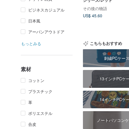
シリーズ/レッド
その後の物語
ビジネスカジュアル
US$ 45.60
日本風
アーバンアウトドア
こちらもおすすめ
もっとみる
刺繍PCケー
素材
13インチPCケ
コットン
プラスチック
14インチPCケ
革
ポリエステル
ノートパソコンケ
合皮