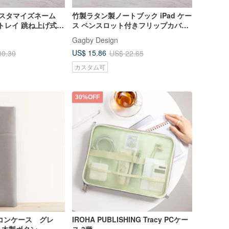
スタマイズネーム
竹製ラタン製ノートブック iPad ケー
ントレイ 跳ね上げ式保
ス ペンスロット付きフリップカバー
ni 6
Air 7 mini 7 Pro 13
Gagby Design
US$ 15.86
30.30
US$ 22.65
カスタム可
30%OFF
コンケース グレ
IROHA PUBLISHING Tracy PCケー