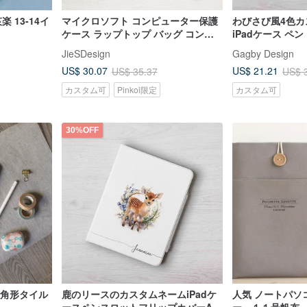
 13-14イ
マイクロソフト コンピューター保護
わびさび風4色カ
ケース ラップトップ バッグ コンピ
iPadケース ペ
ューター バッグ Surface Pro 収納バ
護カバー Air 6 mi
JieSDesign
Gagby Design
ッグ-118
US$ 30.07
US$ 21.21
US$ 35.37
US$ 
カスタム可
Pinkoi限定
カスタム可
30%OFF
六角形タイル
鹿のリースのカスタムネームiPadケ
人気 ノートパソ