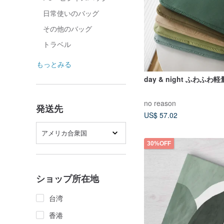
日常使いのバッグ
その他のバッグ
トラベル
もっとみる
day & night ふわふわ
no reason
発送先
US$ 57.02
アメリカ合衆国
30%OFF
ショップ所在地
台湾
香港