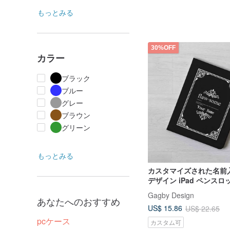
もっとみる
30%OFF
カラー
ブラック
ブルー
グレー
ブラウン
グリーン
もっとみる
カスタマイズされた名前
デザイン iPad ペンス
カバー Air 7 mini 12.9
Gagby Design
あなたへのおすすめ
US$ 15.86
US$ 22.65
pcケース
カスタム可