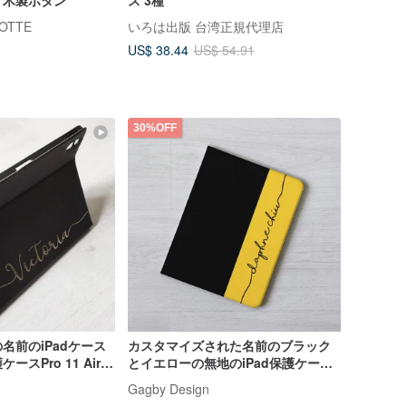
 木製ボタン
ス 3種
OTTE
いろは出版 台湾正規代理店
US$ 38.44
US$ 54.91
30%OFF
名前のiPadケース
カスタマイズされた名前のブラック
スPro 11 Air 7
とイエローの無地のiPad保護ケー
ス、ペンスロットとブックフリップ
Gagby Design
カバー付き、第11世代Air 7 mini 7