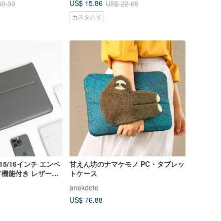
US$ 15.86
30.30
US$ 22.65
カスタム可
4/15/16インチ エンベ
甘えん坊のナマケモノ PC・タブレッ
機能付き レザーノ
トケース
anekdote
US$ 76.88