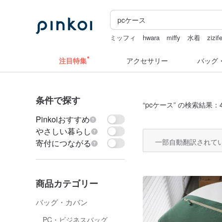
ミッフィ
hwara
miffy
水着
zizife
ラベルシール
注目特集
アクセサリー
バッグ
条件で探す
“
pcケース
” の検索結果：4,
Pinkoiおすすめ
やさしい暮らし
一部自動翻訳されて
寄付につながる
商品カテゴリー
バッグ・カバン
PC・ビジネスバッグ