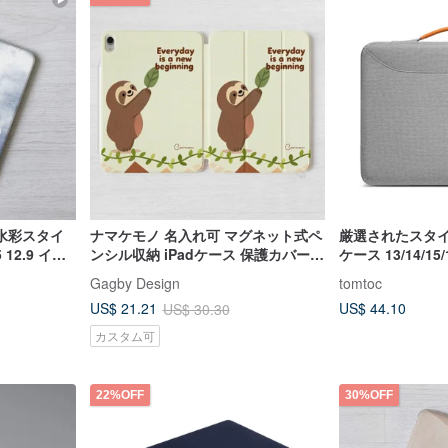
水彩スタイ
ナマケモノ 名入れ可 マグネット式ペ
厳選されたスタイル 
.5 12.9 イン
ンシル収納 iPadケース 保護カバー
ケース 13/14/15
イル
Pro 13 Air 7 11世代 12.9
Air/Pro/Neo対応
Gagby Design
tomtoc
US$ 44.10
US$ 21.21
US$ 30.30
カスタム可
22%OFF
30%OFF