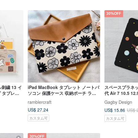
30%OFF
ル刺繍 13 イ
iPad MacBook タブレット ノートパ
スペースプラネット 
グ タブレッ
ソコン 保護ケース 収納ポーチ ライ
代 Air 7 10.5
バッグ
トカーキ×モノクロ花柄
ケース
ramblercraft
Gagby Design
US$ 27.24
US$ 15.86
US$ 
カスタム可
カスタム可
30%OFF