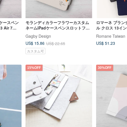
dケースペン
モランディカラーフラワーカスタム
ロマーネ ブラン
Air 7
ネームiPadケースペンスロットフリ
ル クロス 13イ
ップカバー保護カバーAir 7 mini 7
ラップトップ バ
Gagby Design
Romane Taiwan
pro13
US$ 51.23
US$ 15.86
US$ 22.65
カスタム可
15%OFF
30%OFF