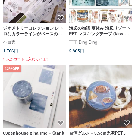
ジオメトリーコレクション レト
海辺の物語 夏休み 海辺リゾート
ロなカラーラインがベースの和
PET マスキングテープ (kiss-
紙＆PET 手帳デコレーション型
cut)
小白家
丁丁 Ding Ding
抜きマスキングテープ
1,766円
2,805円
9 人がカートに入れています
12%OFF
63penhouse x hairmo ~ Starlit
台湾グルメ－3.5cm光沢PETテー