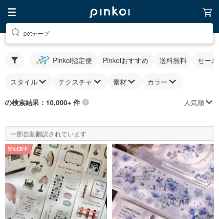
petテープ
Pinkoi指定便
Pinkoiおすすめ
送料無料
セール
スタイル
テクスチャ
素材
カラー
人気順
の検索結果：10,000+ 件
一部自動翻訳されています
5%OFF