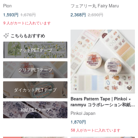
Pion
フェアリー丸 Fairy Maru
1,593円
1,676円
2,368円
2,690円
9 人がカートに入れています
こちらもおすすめ
マットPETテープ
クリアPETテープ
ダイカットPETテープ
Bears Pattern Tape | Pinkoi ×
ranmyu コラボレーション和紙テ
和紙PETテープ
ープ
Pinkoi Japan
1,870円
58 人がカートに入れています