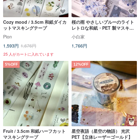
Cozy mood / 3.5cm 和紙ダイカ
桜の雨 やさしいブルーのライト
ットマスキングテープ
レトロな和紙・PET 製マスキン
グテープ 貝殻光沢・型抜き加工
Pion
小白家
1,593円
1,676円
1,766円
25 人がカートに入れています
5%OFF
12%OFF
Fruit / 3.5cm 和紙ハーフカット
星空夜語（星空の物語） 光沢
マスキングテープ
PET【立体レーザーゴールド】