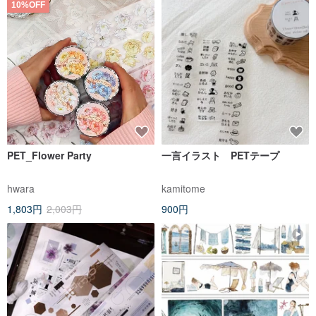
10%OFF
PET_Flower Party
一言イラスト PETテープ
hwara
kamitome
1,803円
2,003円
900円