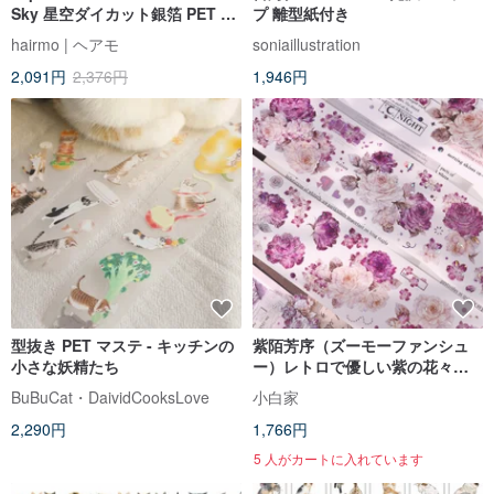
Sky 星空ダイカット銀箔 PET テ
プ 離型紙付き
ープ
hairmo | ヘアモ
soniaillustration
2,091円
2,376円
1,946円
型抜き PET マステ - キッチンの
紫陌芳序（ズーモーファンシュ
小さな妖精たち
ー）レトロで優しい紫の花々を
あしらった和紙＆PET 製貝殻光
BuBuCat・DaividCooksLove
小白家
沢ダイカット手帳テープ
2,290円
1,766円
5 人がカートに入れています