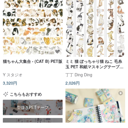
猫ちゃん大集合 - (CAT B) PET版
ミミ 猫 ぽっちゃり猫 ねこ 毛糸
玉 PET 和紙マスキングテープ
(kiss-cut)
Y スタジオ
丁丁 Ding Ding
3,320円
2,026円
こちらもおすすめ
型抜きPETテープ
コラージュPETテープ