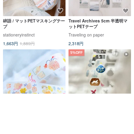
碎語 / マットPETマスキングテー
Travel Archives 5cm 半透明マ
プ
ットPETテープ
stationeryinstinct
Traveling on paper
1,663円
1,889円
2,318円
5%OFF
ちょっとほろ酔い気分 - PET和紙
織物 / 3.5cm マットPETテープ
テープ | 3.5cm x 10m
(カット加工あり)
dodolulu TW
Pion