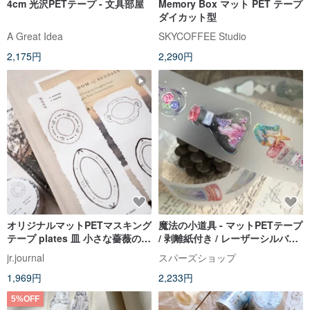
4cm 光沢PETテープ - 文具部屋
Memory Box マット PET テープ
ダイカット型
A Great Idea
SKYCOFFEE Studio
2,175円
2,290円
オリジナルマットPETマスキング
魔法の小道具 - マットPETテープ
テープ plates 皿 小さな薔薇の花
/ 剥離紙付き / レーザーシルバー
束
加工
jr.journal
スパーズショップ
1,969円
2,233円
5%OFF