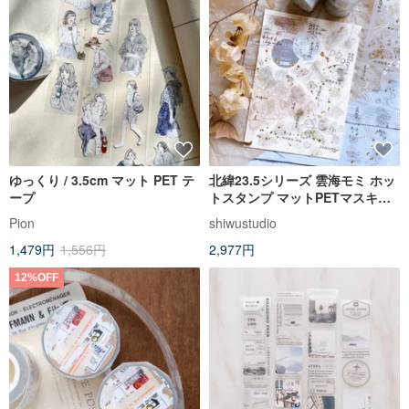
ゆっくり / 3.5cm マット PET テ
北緯23.5シリーズ 雲海モミ ホッ
ープ
トスタンプ マットPETマスキン
グテープ
Pion
shiwustudio
1,479円
1,556円
2,977円
12%OFF