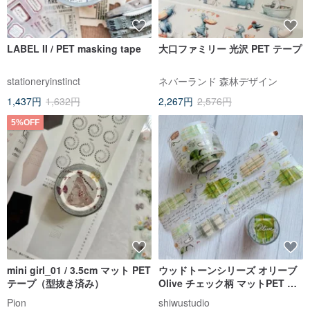
LABEL II / PET masking tape
大口ファミリー 光沢 PET テープ
stationeryinstinct
ネバーランド 森林デザイン
1,437円
1,632円
2,267円
2,576円
5%OFF
mini girl_01 / 3.5cm マット PET
ウッドトーンシリーズ オリーブ
テープ（型抜き済み）
Olive チェック柄 マットPET マ
スキングテープ
Pion
shiwustudio