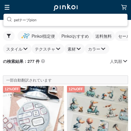
petテープpion
Pinkoi指定便
Pinkoiおすすめ
送料無料
セール
スタイル
テクスチャ
素材
カラー
人気順
の検索結果：277 件
一部自動翻訳されています
12%OFF
12%OFF