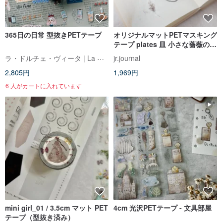
365日の日常 型抜きPETテープ
オリジナルマットPETマスキング
テープ plates 皿 小さな薔薇の花
束
ラ・ドルチェ・ヴィータ | La Dolce Vita
jr.journal
2,805円
1,969円
6 人がカートに入れています
mini girl_01 / 3.5cm マット PET
4cm 光沢PETテープ - 文具部屋
テープ（型抜き済み）