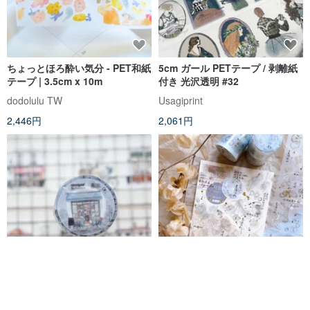
ちょっとほろ酔い気分 - PET和紙
5cm ガール PETテープ / 剥離紙
テープ | 3.5cm x 10m
付き 光沢透明 #32
dodolulu TW
Usagiprint
2,446円
2,061円
毎日の活力剤 光沢PETテープ
北緯23.5シリーズ 雲海モミ ホッ
トスタンプ マットPETマスキン