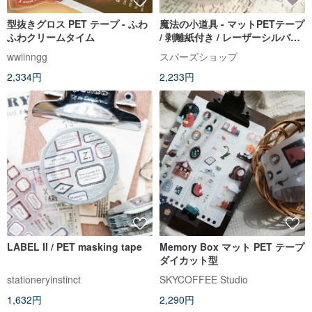
型抜きグロス PET テープ - ふわ
魔法の小道具 - マットPETテープ
ふわクリームタイム
/ 剥離紙付き / レーザーシルバー
加工
wwiinngg
スパーズショップ
2,334円
2,233円
LABEL II / PET masking tape
Memory Box マット PET テープ
ダイカット型
stationeryinstinct
SKYCOFFEE Studio
1,632円
2,290円