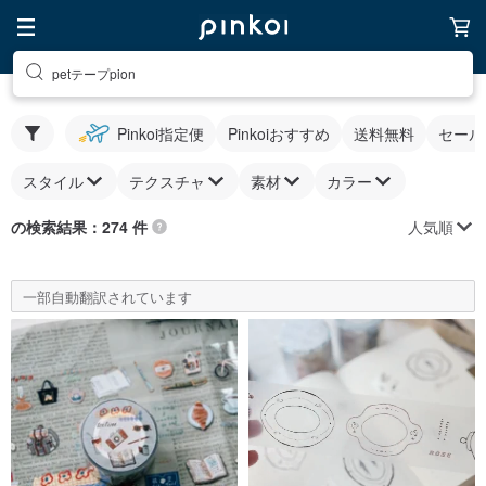
petテープpion
Pinkoi指定便
Pinkoiおすすめ
送料無料
セール
スタイル
テクスチャ
素材
カラー
人気順
の検索結果：274 件
一部自動翻訳されています