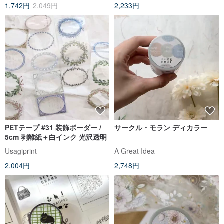
1,742円
2,049円
2,233円
PETテープ #31 装飾ボーダー /
サークル・モラン ディカラー
5cm 剥離紙＋白インク 光沢透明
Usagiprint
A Great Idea
2,004円
2,748円