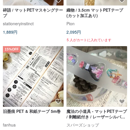
碎語 / マットPETマスキングテー
織物 / 3.5cm マットPETテープ
プ
(カット加工あり)
stationeryinstinct
Pion
1,889円
2,095円
5 人がカートに入れています
15%OFF
旧墨痕 PET & 和紙テープ 5m巻
魔法の小道具 - マットPETテープ
/ 剥離紙付き / レーザーシルバー
加工
fanhua
スパーズショップ