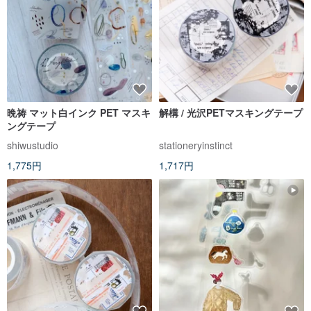
晩祷 マット白インク PET マスキ
解構 / 光沢PETマスキングテープ
ングテープ
shiwustudio
stationeryinstinct
1,775円
1,717円