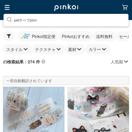
petテープpion
Pinkoi指定便
Pinkoiおすすめ
送料無料
セール
スタイル
テクスチャ
素材
カラー
人気順
の検索結果：274 件
一部自動翻訳されています