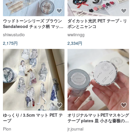
ウッドトーンシリーズ ブラウン
ダイカット光沢 PET テープ - リ
Sandalwood チェック柄 マット
ボンとニャンコ
PETマスキングテープ
shiwustudio
wwiinngg
2,175円
2,334円
ゆっくり / 3.5cm マット PET テ
オリジナルマットPETマスキング
ープ
テープ plates 皿 小さな薔薇の花
束
Pion
jr.journal