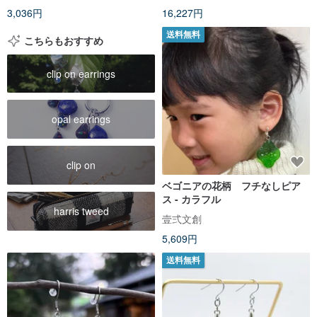
3,036円
16,227円
送料無料
こちらもおすすめ
clip on earrings
opal earrings
clip on
ベゴニアの花柄 フチなしピア
ス - カラフル
harris tweed
壹弍文創
5,609円
送料無料