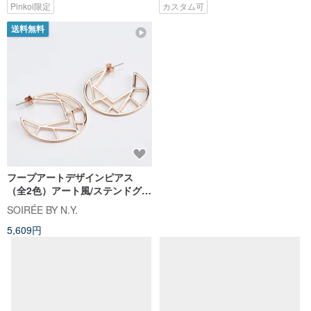
イテム
Pinkoi限定
カスタム可
送料無料
フープアートデザインピアス
琉璃ピアス 片耳用1点 窓花 片耳
（全2色）アート風/ステンドグラ
用ピアス イヤリング 教会ガラス
ス調/モダンアート
ハンドメイドアクセサリー
SOIRÉE BY N.Y.
sga-store99
5,609円
1,134円