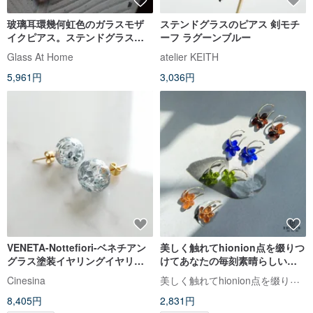
玻璃耳環幾何虹色のガラスモザ
ステンドグラスのピアス 剣モチ
イクピアス。ステンドグラスの
ーフ ラグーンブルー
かわいい長方形のイヤリング。
Glass At Home
atelier KEITH
5,961円
3,036円
VENETA-Nottefiori-ベネチアン
美しく触れてhionion点を缀りつ
グラス塗装イヤリングイヤリン
けてあなたの毎刻素晴らしい。
グ
春の夜の花 カラフルなガラスの
美しく触れてhionion点を缀りつけてあなたの毎刻素晴らしい。
Cinesina
花 ニッチ 穴なしイヤーフック イ
8,405円
2,831円
ヤリング 店主お気に入り還元ア