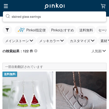
stained glass earrings
Pinkoi指定便
Pinkoiおすすめ
送料無料
セール
メインストーン
メッキカラー
カスタマイズ
素材
人気順
の検索結果：122 件
一部自動翻訳されています
送料無料