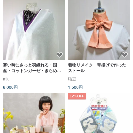
寒い時にさっと羽織れる・国
着物リメイク 帯揚げで作った
産・コットンガーゼ・きらめく
ストール
ラメの大判ストール
atk
猫豆
6,000円
1,500円
12%OFF