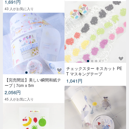
【完売間近】美しい瞬間和紙テ
1,041円
ープ | 7cm x 5m
2,056円
45 人がお気に入り
千里之外 - .doremi. 型抜き透明
PET テープ | 3cm × 5m
1,743円
mt seal 和紙ステッカー【剪影
29 点販売
フルーツ (MTSEAL25)】2017A
W
516円