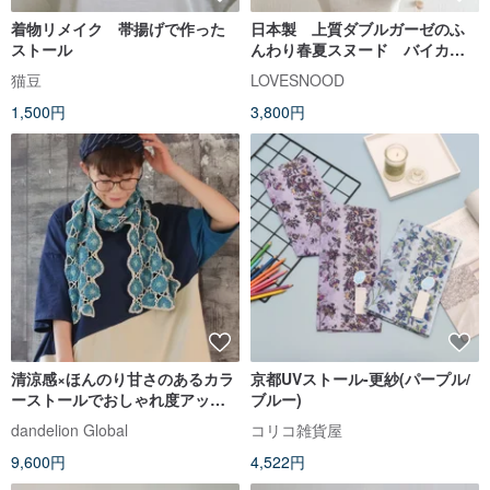
着物リメイク 帯揚げで作った
日本製 上質ダブルガーゼのふ
ストール
んわり春夏スヌード バイカラ
ー ペールラベンダー×バニラミ
猫豆
LOVESNOOD
ルク
1,500円
3,800円
清涼感×ほんのり甘さのあるカラ
京都UVストール-更紗(パープル/
ーストールでおしゃれ度アッ
ブルー)
プ・手編み・透かし・クロシェ
dandelion Global
コリコ雑貨屋
レース・ストール・d-st502
9,600円
4,522円