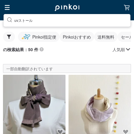
uvストール
Pinkoi指定便
Pinkoiおすすめ
送料無料
セール
人気順
の検索結果：50 件
一部自動翻訳されています