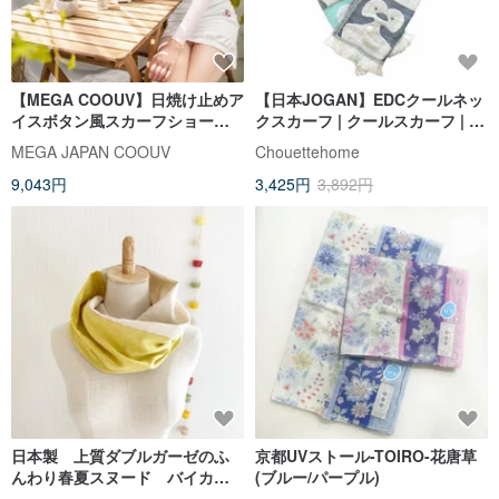
【MEGA COOUV】日焼け止めア
【日本JOGAN】EDCクールネッ
イスボタン風スカーフショール
クスカーフ | クールスカーフ | 冷
袖 UV-F517
感 | 新技術で涼しく
MEGA JAPAN COOUV
Chouettehome
9,043円
3,425円
3,892円
日本製 上質ダブルガーゼのふ
京都UVストール-TOIRO-花唐草
んわり春夏スヌード バイカラ
(ブルー/パープル)
ー レモンイエロー バニラミ