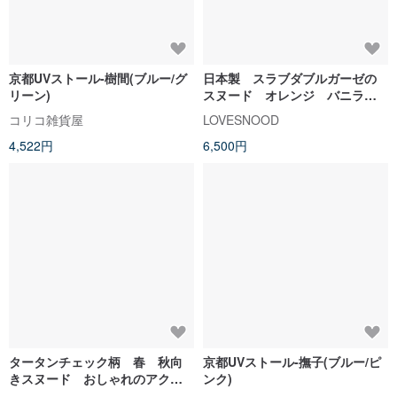
京都UVストール-樹間(ブルー/グ
日本製 スラブダブルガーゼの
リーン)
スヌード オレンジ バニラミ
ルク ロング
コリコ雑貨屋
LOVESNOOD
4,522円
6,500円
タータンチェック柄 春 秋向
京都UVストール-撫子(ブルー/ピ
きスヌード おしゃれのアクセ
ンク)
ント 紫外線対策 モノトーン