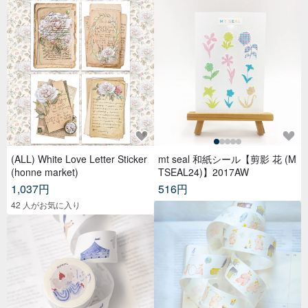
1,037円
516円
42 人がお気に入り
【完売間近】ピンクの妖精和紙
テープ | 4cm x 10m
千里之外 - .doremi. 型抜き和紙
テープ | 3cm × 5m
2,186円
1,483円
26 点販売