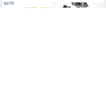
1,700円
694円
mt seal 和紙シール【シルエッ
ト キッチン用品 (MTSEAL28)】
お花のモチーフ 透明ステッカー
2017AW
セット
516円
1,700円
22 人がお気に入り