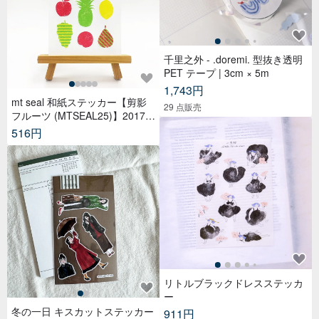
リトルブラックドレスステッカ
ー
冬の一日 キスカットステッカー
911円
521円
レトロ柄 透明ステッカーセット
和紙テープ - みんなで歌おう