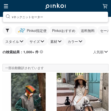
vネックニットセーター
Pinkoi指定便
Pinkoiおすすめ
送料無料
セール
スタイル
サイズ
素材
カラー
人気順
の検索結果：1,000+ 件
一部自動翻訳されています