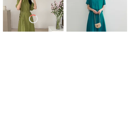
バドグリーン 3色 風のつながり
シルケットコットンボレロとワ
インポートコットン2WAYシャツ
ンピースのセットアップ
ワンピース レトロランタンスリ
vitatha
On One's Own
ーブゆったりワンピース
20,542円
9,900円
送料無料