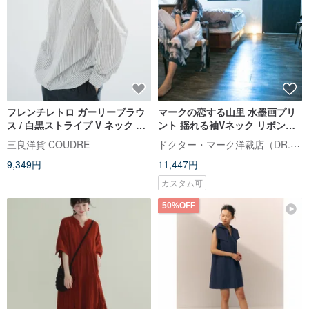
フレンチレトロ ガーリーブラウ
マークの恋する山里 水墨画プリ
ス / 白黒ストライプ V ネック コ
ント 揺れる袖Vネック リボンロ
ットンデザイン / ヒッピー ルー
ングワンピース
ドクター・マーク洋裁店（DR.MARK）
三良洋貨 COUDRE
ズシルエット トップス
9,349円
11,447円
カスタム可
50%OFF