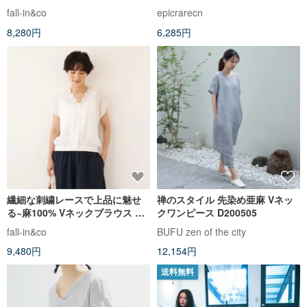
トシリーズ ブラック220902-10
スト 透かし編みニットベスト 着
fall-in&co
epicrarecn
回し力抜群の若見えトップス
8,280円
6,285円
繊細な刺繍レースで上品に魅せ
禅のスタイル 先染め亜麻 Vネッ
る~麻100% Vネックブラウス
クワンピース D200505
半袖ブラウス 250710-1
fall-in&co
BUFU zen of the city
9,480円
12,154円
送料無料