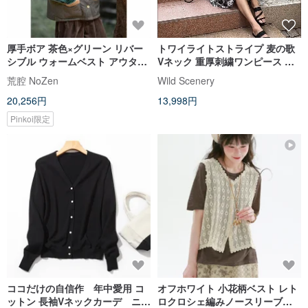
厚手ボア 茶色×グリーン リバー
トワイライトストライプ 麦の歌
シブル ウォームベスト アウター
Vネック 重厚刺繍ワンピース ス
handmade
トライプ切り替えワンピース
荒腔 NoZen
Wild Scenery
20,256円
13,998円
Pinkoi限定
ココだけの自信作 年中愛用 コ
オフホワイト 小花柄ベスト レト
ットン 長袖Vネックカーデ ニッ
ロクロシェ編みノースリーブベ