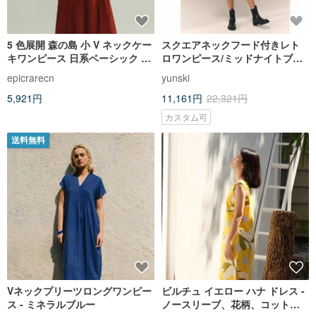
5 色展開 森の島 小 V ネックケー
スクエアネックフード付きレト
キワンピース 日系ベーシック 7
ロワンピース/ミッドナイトブル
分袖 エレガントミモレ丈ワンピ
ー
epicrarecn
yunski
ース
5,921円
11,161円
22,321円
カスタム可
送料無料
Vネックプリーツロングワンピー
ビルチュ イエロー ハナ ドレス -
ス - ミネラルブルー
ノースリーブ、花柄、コットン