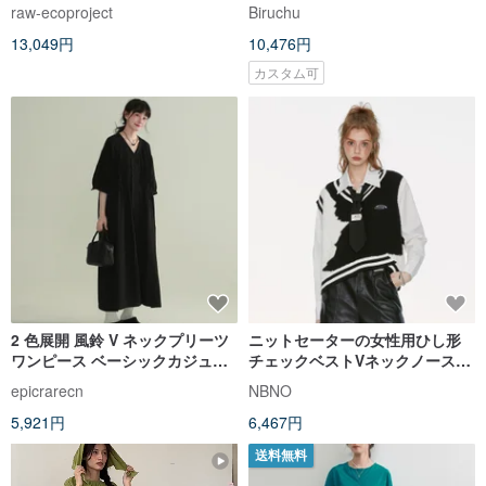
製 黃色花連身裙
raw-ecoproject
Biruchu
13,049円
10,476円
カスタム可
2 色展開 風鈴 V ネックプリーツ
ニットセーターの女性用ひし形
ワンピース ベーシックカジュア
チェックベストVネックノースリ
ルゆったり上品シャツワンピー
ーブベスト
epicrarecn
NBNO
ス
5,921円
6,467円
送料無料