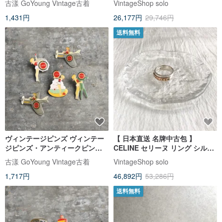
古漾 GoYoung Vintage古着
VintageShop solo
ティークバッジ
ィンテージ オールド ytfexk
1,431円
26,177円
29,746円
送料無料
ヴィンテージピンズ ヴィンテー
【 日本直送 名牌中古包 】
ジピンズ・アンティークピン
CELINE セリーヌ リング シルバ
ズ、限定バッジブローチ、アン
ー ゴールド ロゴ SILVER925
古漾 GoYoung Vintage古着
VintageShop solo
ティークバッジ
vintage ヴィンテージ オールド
1,717円
46,892円
53,286円
3y6k7c
送料無料