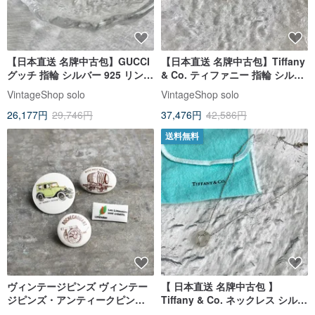
【日本直送 名牌中古包】GUCCI
【日本直送 名牌中古包】Tiffany
グッチ 指輪 シルバー 925 リング
& Co. ティファニー 指輪 シルバ
vintage ヴィンテージ オールド
ー カデナ 925 リング vintage ヴ
VintageShop solo
VintageShop solo
kmf4yh
ィンテージ nc57c7
26,177円
29,746円
37,476円
42,586円
送料無料
ヴィンテージピンズ ヴィンテー
【 日本直送 名牌中古包 】
ジピンズ・アンティークピン
Tiffany & Co. ネックレス シルバ
ズ、限定バッジブローチ、アン
ー アトラス サークル vintage ヴ