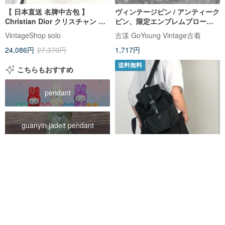
【 日本直送 名牌中古包 】
ヴィンテージピン / アンティーク
Christian Dior クリスチャン デ
ピン、限定エンブレムブロー
ィオール ネックレス ゴールド ロ
チ、アンティークエンブレム
VintageShop solo
古漾 GoYoung Vintage古着
ゴ vintage ヴィンテージ
24,086円
27,370円
1,717円
zynbbp
送料無料
こちらもおすすめ
pendant
guanyin jadeit pendant
guanyin pendant
【 日本直送 名牌中古包 】
PRADA プラダ バックパック ブ
tote bag
ラック トライアングル ナイロン
VintageShop solo
フロントバックル vintage ヴィ
63,554円
72,220円
ンテージ 8gfpuf