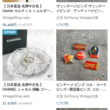
【 日本直送 名牌中古包 】
ヴィンテージピンズ ヴィンテー
Cartier カルティエ ショルダーバ
ジピンズ・アンティークピン
ッグ ブラック レザー vintage オ
ズ、限定バッジブローチ、アン
VintageShop solo
古漾 GoYoung Vintage古着
ールド nucjig
ティークバッジ
54,446円
61,870円
1,717円
送料無料
【 日本直送 名牌中古包 】
ビンテージ ピンズ コカ・コーラ
CHANEL シャネル 指輪 ゴール
ピンズ / 限定版ピンズ, コカ・コ
ド×ホワイト カメリア ツイスト
ーラ, コカコーラ
VintageShop solo
古漾 GoYoung Vintage古着
vintage ヴィンテージ オールド
37,476円
42,586円
1,717円
efw5ta