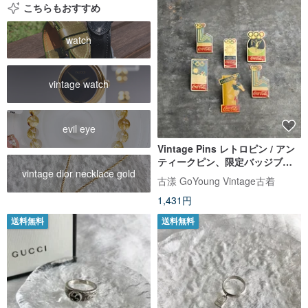
こちらもおすすめ
watch
vintage watch
evil eye
Vintage Pins レトロピン / アン
ティークピン、限定バッジブロ
vintage dior necklace gold
ーチ、アンティークバッジ
古漾 GoYoung Vintage古着
1,431円
送料無料
送料無料