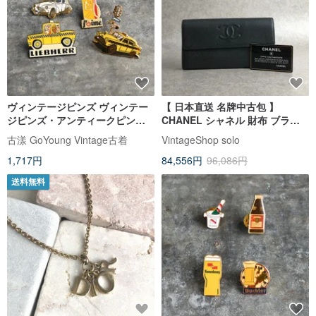
ヴィンテージピンズ ヴィンテー
【 日本直送 名牌中古包 】
ジピンズ・アンティークピン
CHANEL シャネル 財布 ブラッ
ズ、限定バッジブローチ、アン
ク ココマーク レザー 長財布
古漾 GoYoung Vintage古着
VintageShop solo
ティークバッジ
vintage ヴィンテージ オールド
1,717円
84,556円
96,086円
u8bm3h
送料無料