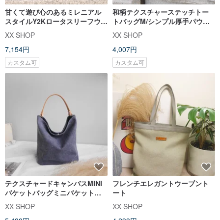
甘くて遊び心のあるミレニアル
和柄テクスチャーステッチトー
スタイルY2Kロータスリーフウェ
トバッグM/シンプル厚手パウン
ーブデザインキャンバスバッグ
ド/台湾キャンバス/ニッチレトロ/
XX SHOP
XX SHOP
携帯トートバッグ
7,154円
4,007円
カスタム可
カスタム可
テクスチャードキャンバスMINI
フレンチエレガントウーブント
バケットバッグミニバケットバ
ート
ッグ
XX SHOP
XX SHOP