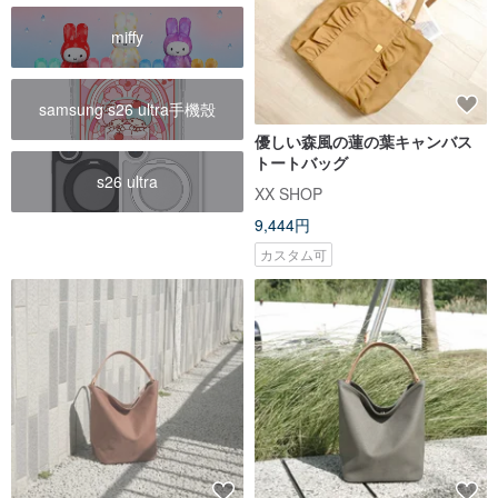
miffy
samsung s26 ultra手機殼
優しい森風の蓮の葉キャンバス
トートバッグ
s26 ultra
XX SHOP
9,444円
カスタム可