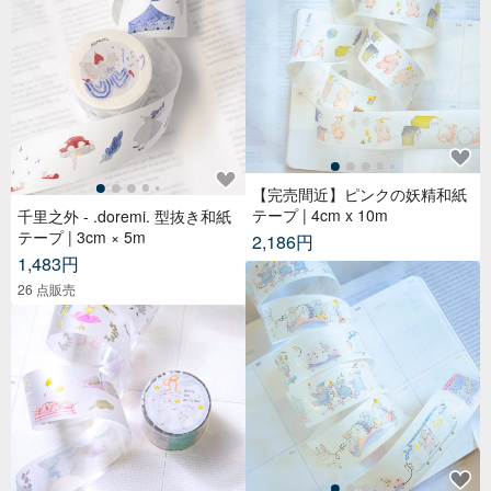
カラーブロックの二重層スナッ
シンプルトートキャンバスバッ
プオンキャンバス多目的コイン
グレザーストラップ
ケース | カードホルダー | 収納バ
XX SHOP
XX SHOP
ッグ
2,748円
7,154円
カスタム可
カスタム可