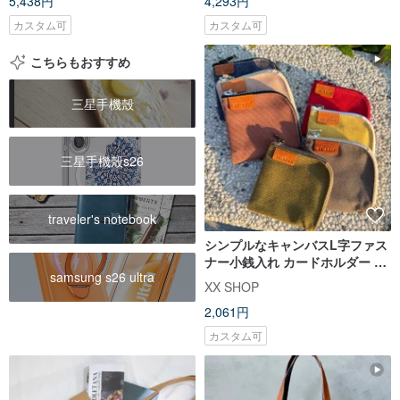
5,438円
4,293円
カスタム可
カスタム可
こちらもおすすめ
三星手機殼
三星手機殼s26
traveler's notebook
シンプルなキャンバスL字ファス
ナー小銭入れ カードホルダー 小
samsung s26 ultra
さな財布 多機能収納バッグ
XX SHOP
2,061円
カスタム可