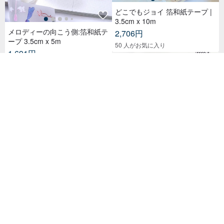
優しい森風の蓮の葉キャンバス
クラシックな日本のスタッフキ
トートバッグ
ャンバストートバッグ-この布バ
ッグ
XX SHOP
XX SHOP
9,444円
5,151円
カスタム可
カスタム可