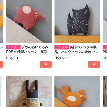
ン
ゾウのぬいぐるみ
英語のデジタル製
デジタル
デジタル
デ
の
PDF の縫製パターン、英語の
品、ハロウィーンの装飾でフ
P
ー
pdf チュートリアル、デジタ
ェルト猫の縫製パターン PDF
ト
US$ 5.10
US$ 5.50
US
ル ダウンロード
チュートリアル
ウ