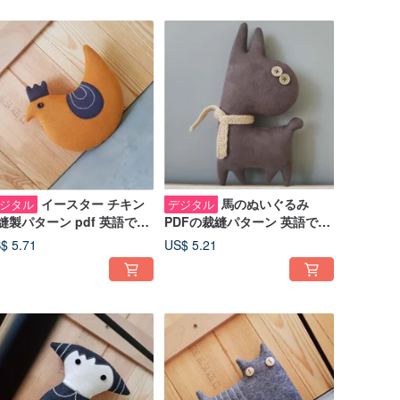
イースター チキン
馬のぬいぐるみ
ジタル
デジタル
縫製パターン pdf 英語での
PDFの裁縫パターン 英語での
いぐるみのチュートリア
ソフトトイチュートリアル デ
$ 5.71
US$ 5.21
、イースターの装飾 pdf
ジタルダウンロード