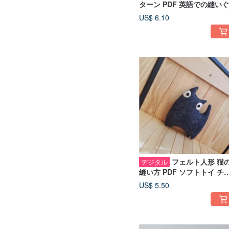
ターン PDF 英語での縫い
みのチュートリアル、ハロ
US$ 6.10
ィーンの装飾 PDF
フェルト人形 猫
デジタル
縫い方 PDF ソフトトイ チ
ートリアル 英語版 デジタ
US$ 5.50
品