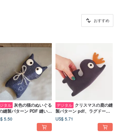
おすすめ
灰色の猫のぬいぐる
クリスマスの鹿の縫
ジタル
デジタル
の縫製パターン PDF 縫いぐ
製パターン pdf、ラグドール
み人形のチュートリアル
のチュートリアル (英語)、ぬ
$ 5.50
US$ 5.71
英語)
いぐるみの鹿