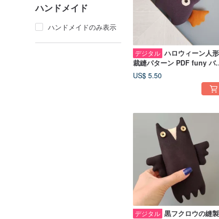
ハンドメイド
ハンドメイドのみ表示
ハロウィーン人形
デジタル
裁縫パターン PDF funy バ
ト、縫いぐるみ人形のチュ
US$ 5.50
トリアル (英語)
黒フクロウの縫製
デジタル