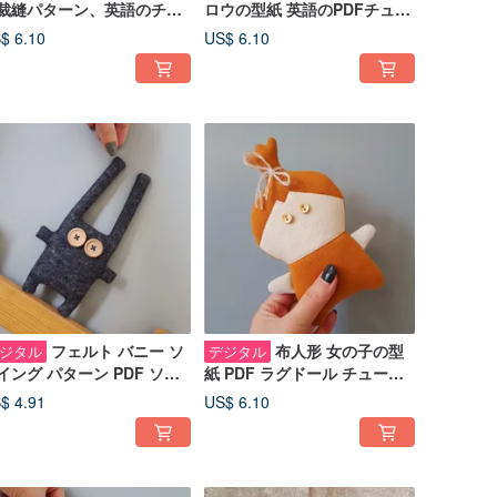
裁縫パターン、英語のチュ
ロウの型紙 英語のPDFチュー
トリアル、Creepy
トリアル デジタルダウンロー
$ 6.10
US$ 6.10
lloween doll PDF
ド
フェルト バニー ソ
布人形 女の子の型
ジタル
デジタル
イング パターン PDF ソフ
紙 PDF ラグドール チュート
 トイ チュートリアル (英
リアル 英語、デジタル ダウン
$ 4.91
US$ 6.10
)、デジタル ダウンロード
ロード