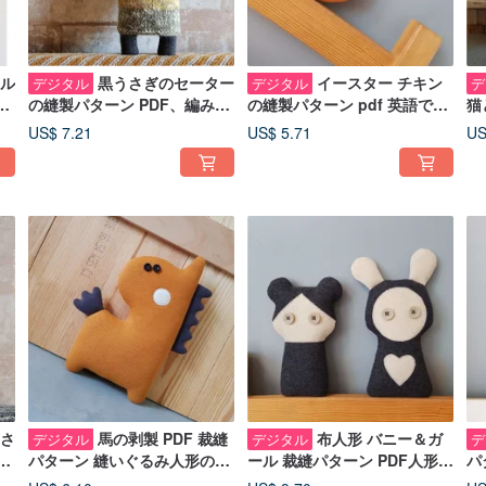
ル
黒うさぎのセーター
イースター チキン
デジタル
デジタル
デ
、
の縫製パターン PDF、編みパ
の縫製パターン pdf 英語での
猫
F
ターン、2 つのデジタル チュ
縫いぐるみのチュートリア
縫
US$ 7.21
US$ 5.71
US
ートリアル
ル、イースターの装飾 pdf
ル
さ
馬の剥製 PDF 裁縫
布人形 バニー＆ガ
デジタル
デジタル
デ
パターン 縫いぐるみ人形のチ
ール 裁縫パターン PDF人形
パ
リ
ュートリアル (英語) デジタル
英語での2つのチュートリアル
猫