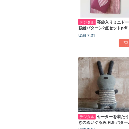
寝袋入りミニドー
デジタル
裁縫パターン2点セットpdf
デジタルチュートリアルPD
US$ 7.21
セーターを着たう
デジタル
ぎのぬいぐるみ PDFパター
ン、英語での人形チュート