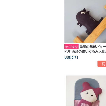
黒猫の裁縫パター
デジタル
PDF 英語の縫いぐるみ人形
チュートリアル、ハロウィ
US$ 5.71
ンの装飾 PDF