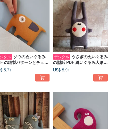
ゾウのぬいぐるみ
うさぎのぬいぐるみ
ジタル
デジタル
DF の縫製パターンとチュー
の型紙 PDF 縫いぐるみ人形チ
リアル (英語)、デジタル ダ
ュートリアル デジタル ダウン
$ 5.71
US$ 5.91
ンロード
ロード