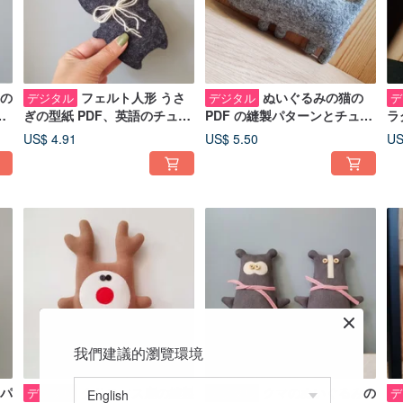
の
フェルト人形 うさ
ぬいぐるみの猫の
デジタル
デジタル
デ
ッ
ぎの型紙 PDF、英語のチュー
PDF の縫製パターンとチュー
ラ
ー
トリアル デジタルダウンロー
トリアル (英語)、デジタル ダ
ン
US$ 4.91
US$ 5.50
US
ド
ウンロード
デ
我們建議的瀏覽環境
パ
クリスマス鹿の縫製
クマのぬいぐるみの
デジタル
デジタル
デ