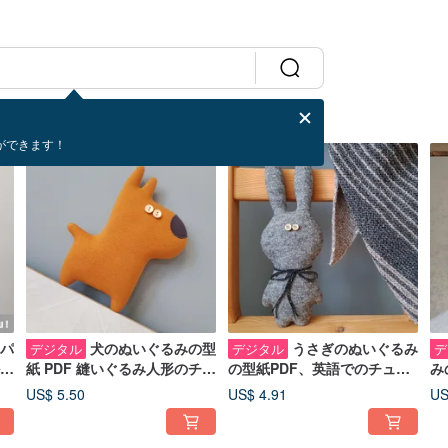
ができます！
パ
犬のぬいぐるみの型
うさぎのぬいぐるみ
デジタル
デジタル
デ
紙 PDF 縫いぐるみ人形のチュ
の型紙PDF、英語でのチュー
み
ートリアル (英語)、動物のぬ
トリアル。デジタルダウンロ
る
US$ 5.50
US$ 4.91
US
いぐるみの PDF
ード
(