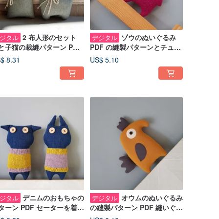
2 布人形のセット
ゾウのぬいぐるみ
ジタル
デジタル
と子猫の裁縫パターン PDF
PDF の縫製パターンとチュー
いぐるみ人形 チュートリア
トリアル (英語)、デジタル ダ
$ 8.31
US$ 5.10
 デジタル
ウンロード
デニムのおもちゃの
オウムのぬいぐるみ
ジタル
デジタル
ターン PDF セーターを着た
の縫製パターン PDF 縫いぐる
とウサギ 縫いぐるみ人形 英
み人形のチュートリアル (英