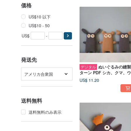
価格
US$10 以下
US$10 - 50
US$
-
発送先
ぬいぐるみの縫製
デジタル
ターン PDF シカ、クマ、
アメリカ合衆国
ギ、英語の 3 つのチュート
US$ 11.20
アル
送料無料
送料無料のみ表示