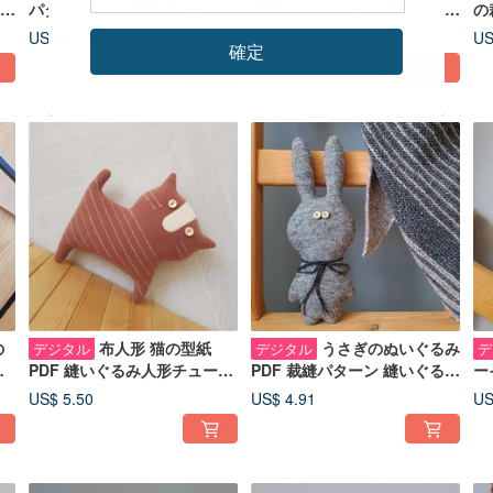
ぐる
パターン pdf、英語のデジタ
裁縫パターン PDF チュートリ
の
ウ
ル チュートリアル、おもちゃ
アル 2 点セット (英語) デジタ
ー
US$ 5.71
US$ 6.71
US
確定
のスキャンディ スタイル
ル ダウンロード
Ha
の
布人形 猫の型紙
うさぎのぬいぐるみ
デジタル
デジタル
デ
ュ
PDF 縫いぐるみ人形チュート
PDF 裁縫パターン 縫いぐるみ
ー
ル商
リアル 英語、デジタル ダウン
人形 チュートリアル 英語 デ
ト
US$ 5.50
US$ 4.91
US
ロード
ジタル ダウンロード
語