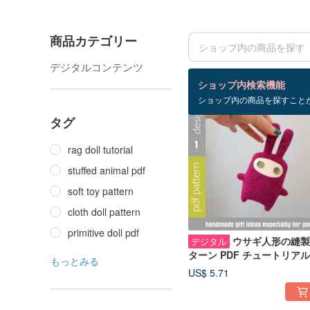
商品カテゴリー
デジタルコンテンツ
検索結果：71 件
ショップ内検索機能
ショップ内の商品を探すこと
タグ
rag doll tutorial
stuffed animal pdf
soft toy pattern
cloth doll pattern
primitive doll pdf
ウサギ人形の縫製
デジタル
ターン PDF チュートリアル
もっとみる
(英語)、ぬいぐるみの縫製
US$ 5.71
DIY