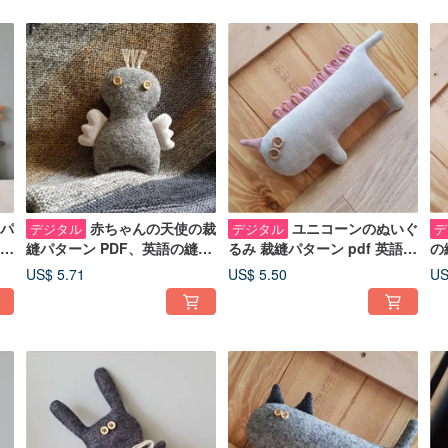
パ
赤ちゃんの天使の裁
ユニコーンのぬいぐ
デジタル
デジタル
デ
ウサ
縫パターン PDF、英語の縫い
るみ 裁縫パターン pdf 英語の
の
リ
ぐるみ人形のチュートリア
ぼろ人形のチュートリアル デ
縫
US$ 5.71
US$ 5.50
US
ル、デジタル ダウンロード
ジタル ダウンロード
ル