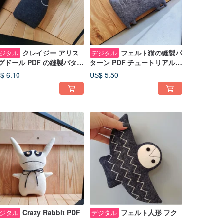
クレイジー アリス
フェルト猫の縫製パ
ジタル
デジタル
グドール PDF の縫製パター
ターン PDF チュートリアル英
、英語のチュートリアル、
語デジタル製品、フェルト人
$ 6.10
US$ 5.50
ジタル ダウンロード
形 pdf
Crazy Rabbit PDF
フェルト人形 フク
ジタル
デジタル