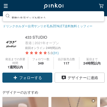
素敵な生活グッズを探そう
ドリンクホルダー
台湾サンリオ
毛糸
ZENLET
送料無料
ミッフィー
433 STUDIO
香港 | 2021年オープン
前回オンライン
24時間以内
5.0
(31)
発送までの所要
フォロワー数
合計販売点数
返信まで
時間
349
117
24時間以内
1週間以内
クーポン取得
デザイナーに連絡
フォローする
デザイナーのおすすめ