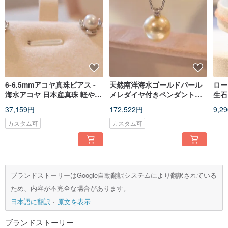
6-6.5mmアコヤ真珠ピアス -
天然南洋海水ゴールドパール
ロー
海水アコヤ 日本産真珠 軽やか
メレダイヤ付きペンダントネ
生石
なジュエリー - S925シルバー
ックレス 11.5mm 18Kゴール
カッ
37,159円
172,522円
9,2
ピアスポスト
ド
2.
カスタム可
カスタム可
ブランドストーリーはGoogle自動翻訳システムにより翻訳されている
ため、内容が不完全な場合があります。
日本語に翻訳
原文を表示
ブランドストーリー