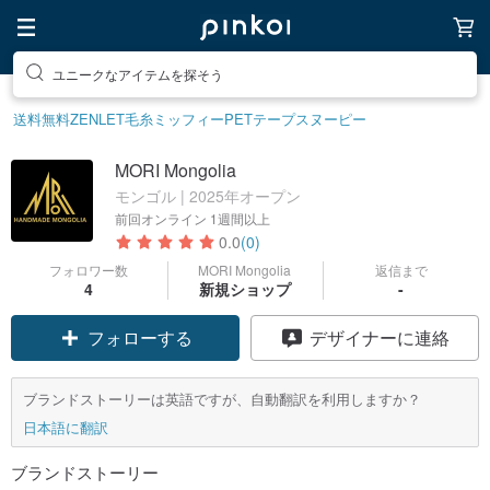
ユニークなアイテムを探そう
送料無料
ZENLET
毛糸
ミッフィー
PETテープ
スヌーピー
MORI Mongolia
モンゴル | 2025年オープン
前回オンライン
1週間以上
0.0
(0)
フォロワー数
MORI Mongolia
返信まで
4
新規ショップ
-
フォローする
デザイナーに連絡
ブランドストーリーは英語ですが、自動翻訳を利用しますか？
日本語に翻訳
ブランドストーリー