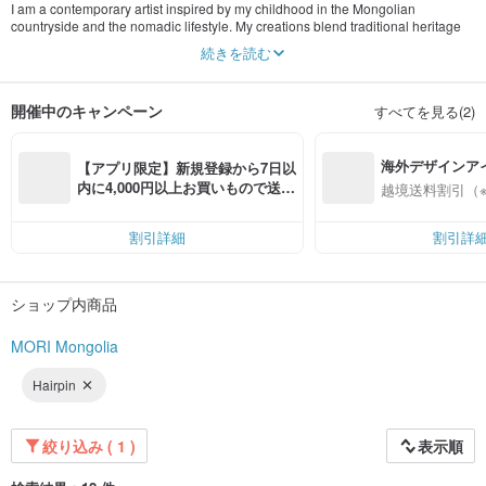
I am a contemporary artist inspired by my childhood in the Mongolian
countryside and the nomadic lifestyle. My creations blend traditional heritage
with modern, minimalist design.
続きを読む
Every handmade piece carries a story, a memory, and a touch of culture. By
choosing my work, you bring not just a product, but its meaning and value into
開催中のキャンペーン
すべてを見る(2)
your life.
海外デザインア
【アプリ限定】新規登録から7日以
入
内に4,000円以上お買いもので送料
越境送料割引（
無料（最大500円OFF）
割引詳細
割引詳
ショップ内商品
MORI Mongolia
Hairpin
絞り込み ( 1 )
表示順