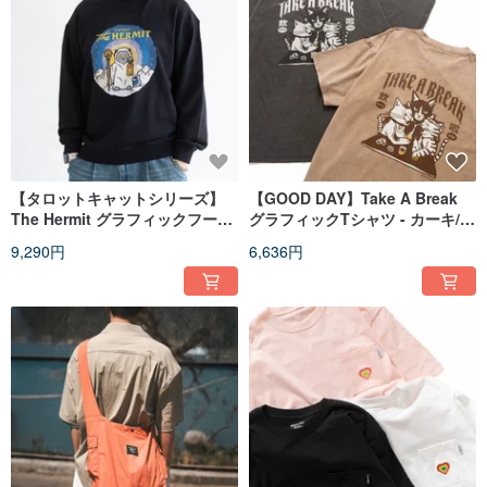
【タロットキャットシリーズ】
【GOOD DAY】Take A Break
The Hermit グラフィックフーデ
グラフィックTシャツ - カーキ//
ィー - ブラック//ライトグレー
ブラック (ZT1667)
9,290円
6,636円
(ZW534)