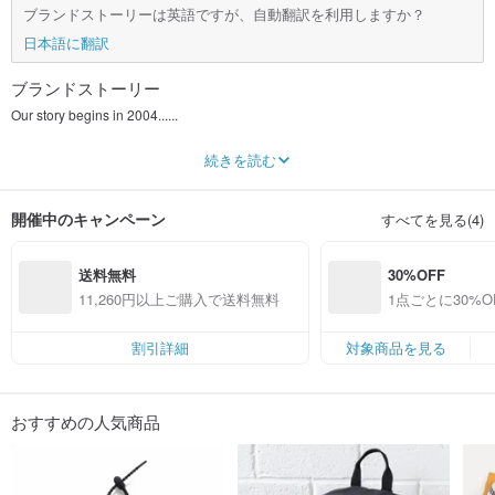
ブランドストーリーは英語ですが、自動翻訳を利用しますか？
日本語に翻訳
ブランドストーリー
Our story begins in 2004......
続きを読む
ad-lib stands for improvising with a carefree style. It tells the story of how we
started off as a pipe dream and also deeply echoes with our way of thinking:
開催中のキャンペーン
すべてを見る(4)
“Life is Now” - do what you love now.
In our ongoing journey, fashion is less about clothes, all about self-expression
送料無料
30%OFF
– has been at the heart of ad-lib’s strategy. We embed the storytelling into our
fashion design, as we believe it’s important for us to engage our customers
11,260円以上ご購入で送料無料
1点ごとに30%
emotionally. The customers who resonate with our philosophy can enjoy the
定）
freedom to express their style, identity, and personality.
割引詳細
対象商品を見る
おすすめの人気商品