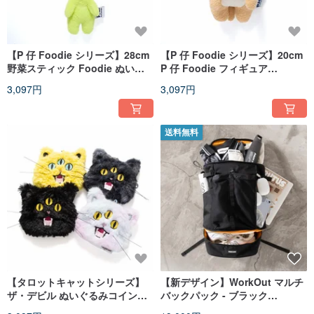
【P 仔 Foodie シリーズ】28cm
【P 仔 Foodie シリーズ】20cm
野菜スティック Foodie ぬいぐ
P 仔 Foodie フィギュア
るみ (AA546)
(AA545)
3,097円
3,097円
送料無料
【タロットキャットシリーズ】
【新デザイン】WorkOut マルチ
ザ・デビル ぬいぐるみコインケ
バックパック - ブラック
ース - 選べる 4 色 (YB574)
(BA131A)