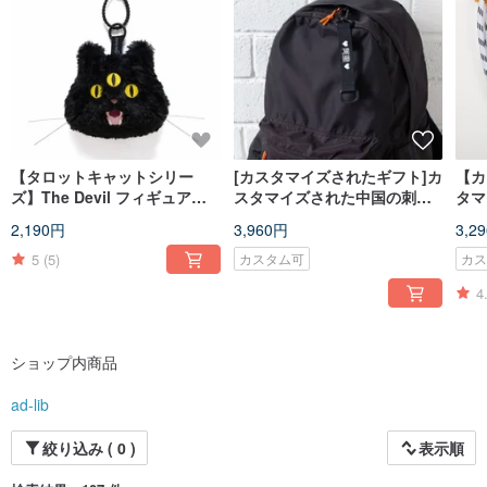
【タロットキャットシリー
[カスタマイズされたギフト]カ
【カ
ズ】The Devil フィギュアマ
スタマイズされた中国の刺繡
タマ
スコットキーホルダー - ブラ
キャラクター-刺繡ブランド-刺
ャラ
2,190円
3,960円
3,2
ック (AA543)
繡キャラクターの7色の選択肢
ラッ
（EMA
（E
5
(5)
カスタム可
カ
4
ショップ内商品
ad-lib
絞り込み ( 0 )
表示順