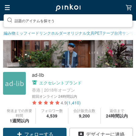
話題のアイテムを探そう
編み物
ミッフィー
ドリンクホルダー
オリジナル文具
PETテープ
台湾サンリ
ad-lib
エクセレントブランド
香港 | 2018年オープン
前回オンライン
24時間以内
4.9
(1,410)
発送までの所要
フォロワー数
合計販売点数
返信まで
時間
4,539
9,200
24時間以内
1週間以内
クーポン取得
デザイナーに連絡