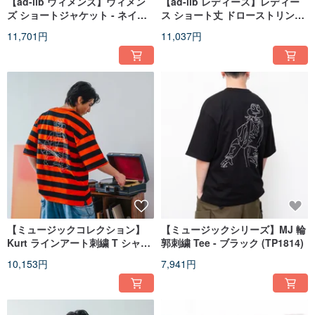
【ad-lib ウィメンズ】ウィメン
【ad-lib レディース】レディー
ズ ショートジャケット - ネイビ
ス ショート丈 ドローストリング
ー//ホワイト (BL010)
ジャケット - ブルー // オフホワ
11,701円
11,037円
イト (BL011)
【ミュージックコレクション】
【ミュージックシリーズ】MJ 輪
Kurt ラインアート刺繍 T シャツ
郭刺繍 Tee - ブラック (TP1814)
- レッド (TP1813)
10,153円
7,941円