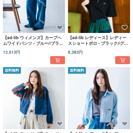
【ad-lib ウィメンズ】カーブヘ
【ad-lib レディース】レディー
ムワイドパンツ - ブルー//ブラッ
スショートポロ - ブラック//グレ
ク (PT443)
ー (TP1807)
13,913円
8,383円
送料無料
送料無料