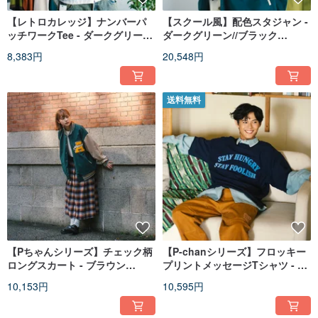
【レトロカレッジ】ナンバーパ
【スクール風】配色スタジャン -
ッチワークTee - ダークグリー
ダークグリーン//ブラック
ン//ブラック (TP1658)
(JK407)
8,383円
20,548円
送料無料
【Pちゃんシリーズ】チェック柄
【P-chanシリーズ】フロッキー
ロングスカート - ブラウン
プリントメッセージTシャツ - ダ
(DS030)
ークブルー//イエロー (TP1737)
10,153円
10,595円