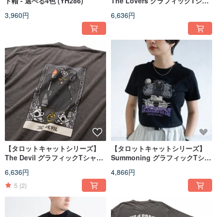
ト帽 - 選べる4色 (YH286)
The Lovers グラフィックTシャ
ツ - ブラック//カーキ (ZT1731)
3,960円
6,636円
【タロットキャットシリーズ】
【タロットキャットシリーズ】
The Devil グラフィックTシャツ
Summoning グラフィックTシャ
- ブラック//パープル (ZT1749)
ツ - ブラック//軍グリーン
6,636円
4,866円
(ZT1780)
5
(2)