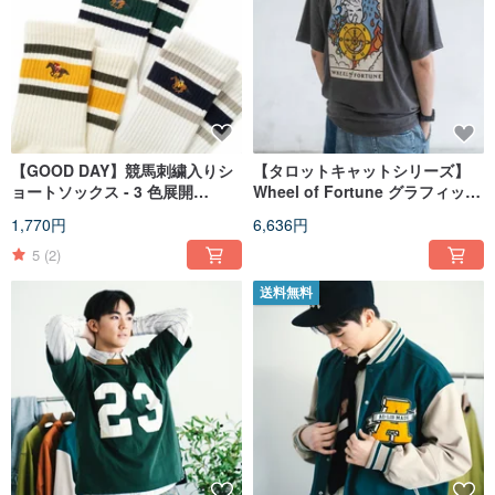
【GOOD DAY】競馬刺繍入りシ
【タロットキャットシリーズ】
ョートソックス - 3 色展開
Wheel of Fortune グラフィック
(ZA111)
Tシャツ - ブラック/カーキ
1,770円
6,636円
(ZT1699)
5
(2)
送料無料