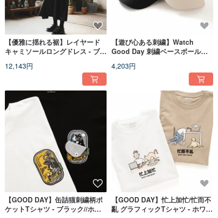
【優雅に揺れる裾】レイヤード
【遊び心ある刺繍】Watch
キャミソールロングドレス - ブラ
Good Day 刺繍ベースボールキ
ック//ブラウン (DS019)
ャップ - オフホワイト//ブラック
12,143円
4,203円
(ZC269)
【GOOD DAY】缶詰猫刺繍柄ポ
【GOOD DAY】忙上加忙/忙而不
ケットTシャツ - ブラック//ホワ
亂 グラフィックTシャツ - ホワイ