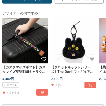
フォローする
デザイナーのおすすめ
【カスタマイズギフト】カス
【タロットキャットシリー
【柴
タマイズ英語刺繡キャラクタ
ズ】The Devil フィギュアマ
イ 
ー-スペシャルエディションレ
スコットキーホルダー - ブラ
シン
4,402円
2,190円
2,1
インボー刺繡ラゲッジベルト
ック (AA543)
（EMA002）
5
(5)
カスタム可
4.9
(461)