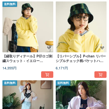
送料無料
【縁取りディテール】P仔ロゴ刺
【リバーシブル】P-chan リバー
繍スウェット - イエロー
シブルチェック柄バケットハッ
(SW521)
ト - ネイビー (AH281)
14,355円
6,171円
送料無料
送料無料