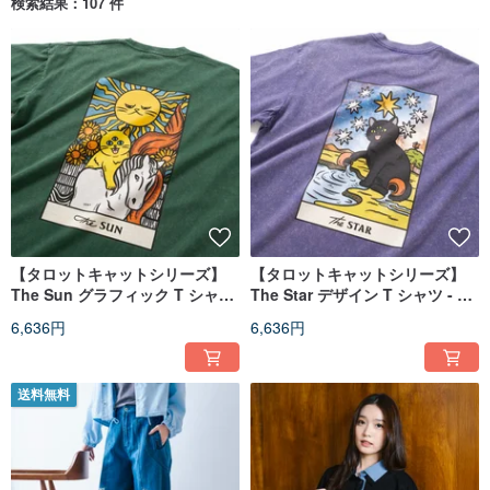
検索結果：107 件
【タロットキャットシリーズ】
【タロットキャットシリーズ】
The Sun グラフィック T シャツ
The Star デザイン T シャツ - パ
- ダークグリーン//ブラック
ープル//カーキ (ZT1874)
6,636円
6,636円
(ZT1893)
送料無料