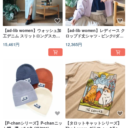
【ad-lib women】ウォッシュ加
【ad-lib women】レディース ク
工デニム スリットロングスカー
ロップド丈シャツ - ピンク//ダー
ト - ブルー//ブラック (DS026)
クグレー (BL009)
15,461円
12,365円
【P-chanシリーズ】P-chanニッ
【タロットキャットシリーズ】