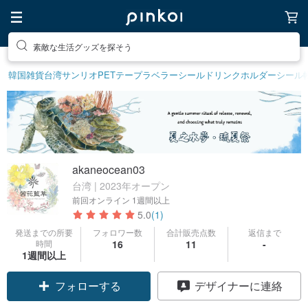
素敵な生活グッズを探そう
韓国雑貨
台湾サンリオ
PETテープ
ラベラーシール
ドリンクホルダー
シール
akaneocean03
台湾 | 2023年オープン
前回オンライン
1週間以上
5.0
(1)
発送までの所要
フォロワー数
合計販売点数
返信まで
時間
16
11
-
1週間以上
フォローする
デザイナーに連絡