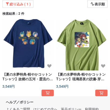
絞り込み ( 1 )
表示順
検索結果：2 件
【夏の水夢特典-軽やかコットン
【夏の水夢特典-軽やかコットン
Tシャツ】故郷の五河・霊流の守
Tシャツ】琉璃星夜の読書-芽吹
護-インディゴ
きグリーン
3,549円
3,549円
ヘルプ／ポリシー
よくあるご質問
はじめての方へ
返品ポリシー
利用規約