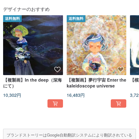
デザイナーのおすすめ
送料無料
送料無料
【複製画】In the deep（深海
【複製画】夢行宇宙 Enter the
【模
にて）
kaleidoscope universe
10,302円
16,483円
3,7
ブランドストーリーはGoogle自動翻訳システムにより翻訳されている