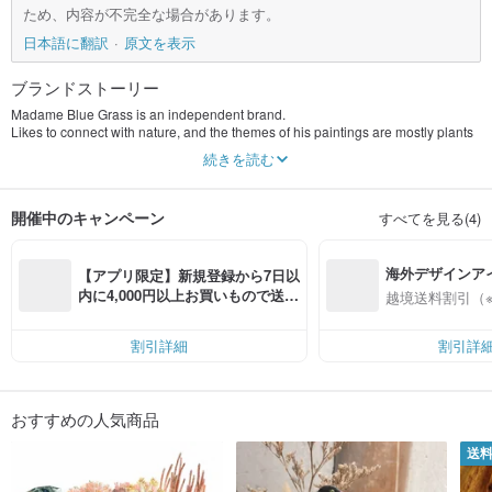
ため、内容が不完全な場合があります。
日本語に翻訳
原文を表示
ブランドストーリー
Madame Blue Grass is an independent brand.
Likes to connect with nature, and the themes of his paintings are mostly plants
and animals, people, monsters and beasts, various symbols and imaginations;
続きを読む
The starting point of painting is self-healing.
The main theme of the creation is based on one's own emotions.
Use painting to express your thoughts on relationships, psychology, women,
開催中のキャンペーン
すべてを見る(4)
Thoughts on topics such as nature and the environment,
He also translated local culture through painting.
Think about how to make your favorite places visible
海外デザインア
【アプリ限定】新規登録から7日以
Madame Bluegrass also attaches great importance to environmental issues. All
入
内に4,000円以上お買いもので送料
越境送料割引（
homemade products are either unpackaged or packed with reusable materials.
無料（最大500円OFF）
We hope that both product creation and sales models can take nature-
friendliness into consideration.
割引詳細
割引詳
おすすめの人気商品
送