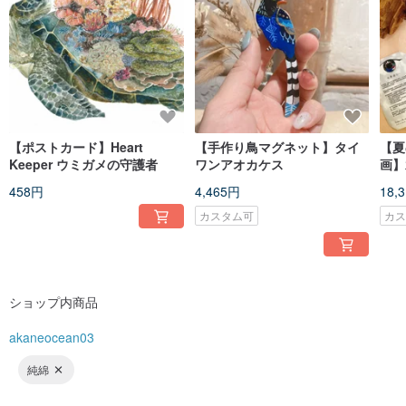
【ポストカード】Heart
【手作り鳥マグネット】タイ
【夏
Keeper ウミガメの守護者
ワンアオカケス
画】
ート
458円
4,465円
18,
カスタム可
カ
ショップ内商品
akaneocean03
純綿