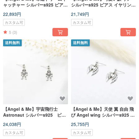
ャッチャー シルバーs925 ピアス
シルバーs925 ピアス イヤリング
イヤリング 記念日 クリスマス バ
記念日 クリスマス バレンタイン
22,893円
21,749円
レンタインデー 誕生日プレゼン
デー 誕生日プレゼント
ト
カスタム可
カスタム可
5
(3)
送料無料
送料無料
【Angel & Me】宇宙飛行士
【Angel & Me】天使 翼 自由 飛
Astronaut シルバーs925 ピア
び Angel wing シルバーs925 ピ
ス イヤリング 記念日 クリス
アス イヤリング 記念日 クリスマ
24,038円
25,755円
マス バレンタインデー 誕生日
ス バレンタインデー 誕生日プ
プレゼント
レゼント
カスタム可
カスタム可