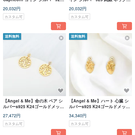
純銀 ネックレス 誕生日プレゼン
ス 誕生日プレゼント バレンタイ
20,032円
20,032円
ト バレンタインデー プレゼント
ンデー 記念日 クリスマス プレゼ
ント
カスタム可
カスタム可
送料無料
送料無料
【Angel & Me】命の木 ペア シ
【Angel & Me】ハート 心臓 シ
ルバーs925 K24ゴールドメッキ
ルバーs925 K24ゴールドメッキ
ピアス イヤリング バレンタイン
ピアス イヤリング バレンタイ
27,472円
34,340円
デー 誕生日プレゼント
ンデー 誕生日プレゼント
カスタム可
カスタム可