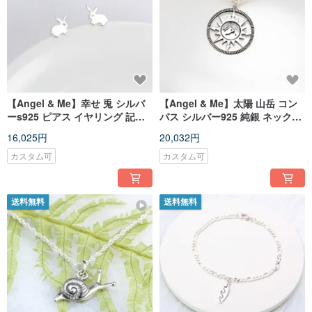
【Angel & Me】幸せ 兎 シルバ
【Angel & Me】太陽 山岳 コン
ーs925 ピアス イヤリング 記念
パス シルバー925 純銀 ネックレ
日 クリスマス バレンタインデー
ス 誕生日プレゼント バレンタイ
16,025円
20,032円
誕生日プレゼント
ンデー 記念日 クリスマス プレゼ
ント
カスタム可
カスタム可
送料無料
送料無料