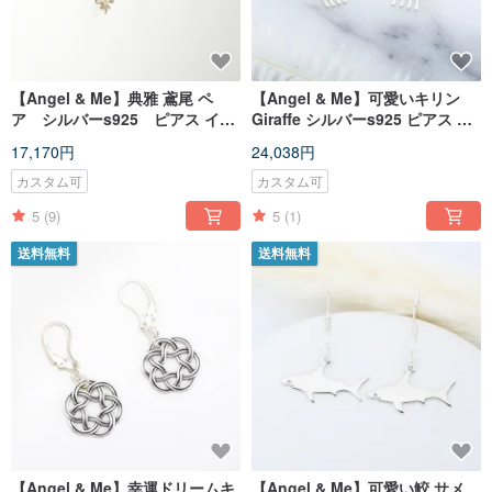
【Angel & Me】典雅 鳶尾 ペ
【Angel & Me】可愛いキリン
ア シルバーs925 ピアス イヤ
Giraffe シルバーs925 ピアス イ
リング 記念日 クリスマス
ヤリング 記念日 クリスマス バレ
17,170円
24,038円
バレンタインデー 誕生日プレゼ
ンタインデー 誕生日プレゼント
ント
カスタム可
カスタム可
5
(9)
5
(1)
送料無料
送料無料
【Angel & Me】幸運ドリームキ
【Angel & Me】可愛い鮫 サメ