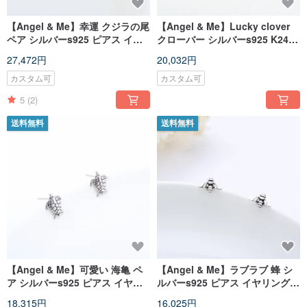
【Angel & Me】幸運 クジラの尾
【Angel & Me】Lucky clover
ペア シルバーs925 ピアス イヤ
クローバー シルバーs925 K24ゴ
リング 記念日 クリスマス
ールドメッキ ピアス イヤリン
27,472円
20,032円
バレンタインデー 誕生日プレゼ
グ バレンタインデー 誕生日プ
ント
レゼント
カスタム可
カスタム可
5
(2)
送料無料
送料無料
【Angel & Me】可愛い 海亀 ペ
【Angel & Me】ラブラブ 蜂 シ
ア シルバーs925 ピアス イヤリ
ルバーs925 ピアス イヤリング
ング 記念日 クリスマス バレンタ
記念日 クリスマス バレンタイン
18,315円
16,025円