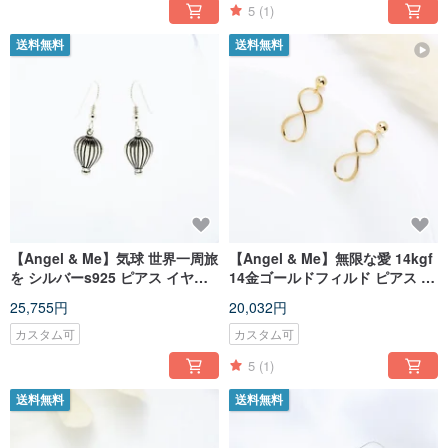
5
(1)
送料無料
送料無料
【Angel & Me】気球 世界一周旅
【Angel & Me】無限な愛 14kgf
を シルバーs925 ピアス イヤリ
14金ゴールドフィルド ピアス イ
ング 記念日 クリスマス バレンタ
ヤリング バレンタインデー 誕生
25,755円
20,032円
インデー 誕生日プレゼント
日プレゼント
カスタム可
カスタム可
5
(1)
送料無料
送料無料