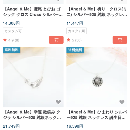
【Angel & Me】鳶尾 とびお ゴ
【Angel & Me】祈り クロス(ミ
シック クロス Cross シルバー
ニ) シルバー925 純銀 ネックレス
925 純銀ネックレス 誕生日プレ
キリスト 福音 洗礼 誕生日 バレ
14,308円
11,447円
ゼント バレンタインデー クリス
ンタインデー クリスマスプレ
マスプレゼント
ゼント
カスタム可
カスタム可
4.9
(8)
5
(50)
送料無料
送料無料
【Angel & Me】幸運 微笑み ク
【Angel & Me】ひまわり シルバ
ジラ シルバー925 純銀ネックレ
ー925 純銀 ネックレス 誕生日プ
ス バレンタインデー 記念日 誕生
レゼント バレンタインデー 記念
21,749円
16,598円
日プレゼント
日 クリスマス プレゼント