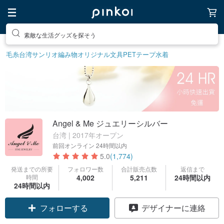
素敵な生活グッズを探そう
毛糸
台湾サンリオ
編み物
オリジナル文具
PETテープ
水着
Angel & Me ジュエリーシルバー
台湾 | 2017年オープン
前回オンライン
24時間以内
5.0
(1,774)
発送までの所要
フォロワー数
合計販売点数
返信まで
時間
4,002
5,211
24時間以内
24時間以内
クーポン取得
デザイナーに連絡