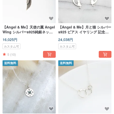
【Angel & Me】天使の翼 Angel
【Angel & Me】月と猫 シルバー
Wing シルバーs925純銀ネック
s925 ピアス イヤリング 記念日
レス 誕生日プレゼント 記念
クリスマス バレンタインデー 誕
16,025円
24,038円
日やバレンタインデープレゼン
生日プレゼント
カスタム可
カスタム可
5
(10)
送料無料
送料無料