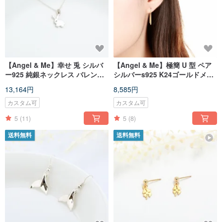
【Angel & Me】幸せ 兎 シルバ
【Angel & Me】極簡 U 型 ペア
ー925 純銀ネックレス バレンタ
シルバーs925 K24ゴールドメッ
インデー 記念日 誕生日 卒業 ク
キ ピアス イヤリング バレンタイ
13,164円
8,585円
リスマスプレゼント
ンデー 誕生日プレゼント
カスタム可
カスタム可
5
(11)
5
(8)
送料無料
送料無料