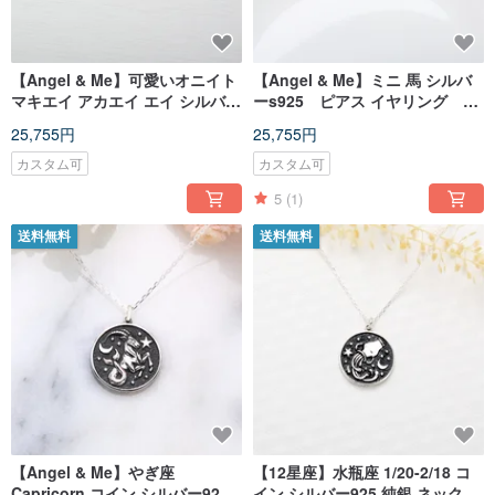
【Angel & Me】可愛いオニイト
【Angel & Me】ミニ 馬 シルバ
マキエイ アカエイ エイ シルバー
ーs925 ピアス イヤリング 記
s925 ピアス イヤリング 記念日
念日 クリスマス バレンタイ
25,755円
25,755円
クリスマス バレンタインデー 誕
ンデー 誕生日プレゼント
生日プレゼント
カスタム可
カスタム可
5
(1)
送料無料
送料無料
【Angel & Me】やぎ座
【12星座】水瓶座 1/20-2/18 コ
Capricorn コイン シルバー925
イン シルバー925 純銀 ネックレ