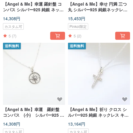
【Angel & Me】幸運 羅針盤 コ
【Angel & Me】幸せ 円満 三つ
ンパス シルバー925 純銀 ネック
丸 シルバー925 純銀ネックレス
レス 誕生日プレゼント バレンタ
バレンタインデー 記念日 誕生日
14,308円
15,453円
インデー 記念日 クリスマス プレ
卒業 クリスマスプレゼント
ゼント
カスタム可
Pinkoi限定
5
(7)
5
(2)
送料無料
送料無料
【Angel & Me】幸運 羅針盤
【Angel & Me】祈り クロス シ
コンパス (小) シルバー925 純
ルバー925 純銀 ネックレス キリ
銀ネックレス バレンタインデー
スト 福音 洗礼 誕生日 バレンタ
14,308円
13,164円
記念日 誕生日 卒業 クリスマ
インデー クリスマスプレゼン
スプレゼント
ト
カスタム可
カスタム可