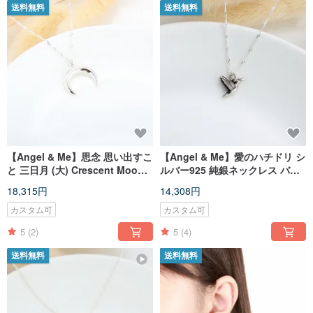
送料無料
送料無料
【Angel & Me】思念 思い出すこ
【Angel & Me】愛のハチドリ シ
と 三日月 (大) Crescent Moon
ルバー925 純銀ネックレス バレ
シルバー925 純銀ネックレス バ
ンタインデー 記念日 誕生日 卒業
18,315円
14,308円
レンタインデー 誕生日プレゼン
クリスマスプレゼント
ト
カスタム可
カスタム可
5
(2)
5
(4)
送料無料
送料無料