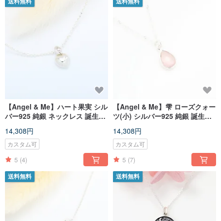
送料無料
送料無料
【Angel & Me】ハート果実 シル
【Angel & Me】雫 ローズクォー
バー925 純銀 ネックレス 誕生日
ツ(小) シルバー925 純銀 誕生日
プレゼント バレンタインデー 記
プレゼント 記念日 バレンタイン
14,308円
14,308円
念日 クリスマス プレゼント
デー クリスマスプレゼント
カスタム可
カスタム可
5
(4)
5
(7)
送料無料
送料無料