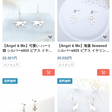
【Angel & Me】可愛い ハート
【Angel & Me】海藻 Seaweed
猫 シルバーs925 ピアス イヤリ
シルバーs925 ピアス イヤリング
ング 記念日 クリスマス バレンタ
記念日 クリスマス バレンタイン
22,321円
20,032円
インデー 誕生日プレゼント
デー 誕生日プレゼント
カスタム可
カスタム可
送料無料
送料無料