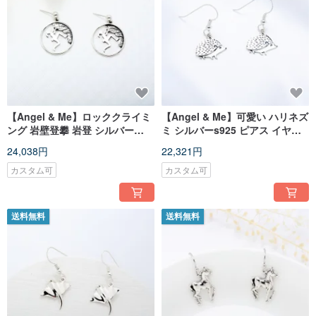
【Angel & Me】ロッククライミ
【Angel & Me】可愛い ハリネズ
ング 岩壁登攀 岩登 シルバー
ミ シルバーs925 ピアス イヤリ
s925 ピアス イヤリング 記念日
ング 記念日 クリスマス バレンタ
24,038円
22,321円
クリスマス バレンタインデー 誕
インデー 誕生日プレゼント
生日プレゼント
カスタム可
カスタム可
送料無料
送料無料