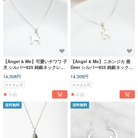
【Angel & Me】可愛いチワワ 子
【Angel & Me】ニホンジカ 鹿
犬 シルバー925 純銀ネックレス
Deer シルバー925 純銀ネックレ
バレンタインデー 記念日 誕生
ス バレンタインデー 記念日 誕
14,308円
14,308円
日 卒業 クリスマスプレゼント
生日 卒業 クリスマスプレゼン
ト
カスタム可
カスタム可
5
(2)
5
(2)
送料無料
送料無料