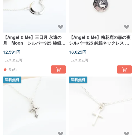
【Angel & Me】三日月 永遠の
【Angel & Me】梅花鹿の森の夜
月 Moon シルバー925 純銀
シルバー925 純銀ネックレス バ
ネックレス 誕生日プレゼン
レンタインデー 記念日 誕生日
12,591円
16,025円
ト 記念日 バレンタインデー
卒業 クリスマスプレゼント
プレゼント
カスタム可
カスタム可
5
(6)
送料無料
送料無料