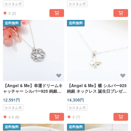
カスタム可
カスタム可
5
(2)
送料無料
送料無料
【Angel & Me】幸運ドリームキ
【Angel & Me】蝶 シルバー925
ャッチャー シルバー925 純銀
純銀 ネックレス 誕生日プレゼン
誕生日プレゼント 記念日 バ
ト バレンタインデー 記念日 クリ
12,591円
14,308円
レンタインデー クリスマスプレ
スマス プレゼント
ゼント
カスタム可
カスタム可
4.9
(8)
5
(7)
送料無料
送料無料