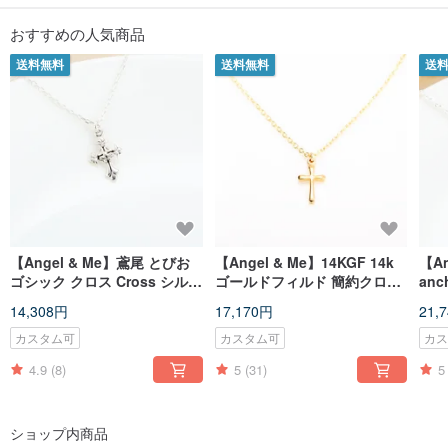
おすすめの人気商品
送料無料
送料無料
送
【Angel & Me】鳶尾 とびお
【Angel & Me】14KGF 14k
【A
ゴシック クロス Cross シルバ
ゴールドフィルド 簡約クロス
anc
ー925 純銀ネックレス 誕生日
Cross ネックレス 誕生日とバ
銀ネ
14,308円
17,170円
21,
プレゼント バレンタインデー
レンタインデープレゼント
クリスマスプレゼント
カスタム可
カスタム可
カ
4.9
(8)
5
(31)
5
ショップ内商品