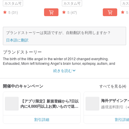
ゼント
ント
カスタム可
カスタム可
カ
5
(31)
5
(47)
5
ブランドストーリーは英語ですが、自動翻訳を利用しますか？
日本語に翻訳
ブランドストーリー
The birth of the little angel in the winter of 2012 changed everything.
Exhausted, Mom left following Angel’s brain tumor, epilepsy, autism, and
subsequent treatments. Little angel has been living with her dad ever since
続きを読む
then.
One day, the little angel saw daddy's work saying that "so beautiful, can you
give it to me?" Dad showed no hesitation, and thus the little angel wears it
開催中のキャンペーン
すべてを見る(4)
every day. Little angel has been making significant progress with dad’s
companion. As a result, jewelry has therefore embodied different values and
meanings for him; it is a miraculous testimony.
海外デザインア
Angel & Me offers jewels of multiple meanings! You can DIY the jewels through
【アプリ限定】新規登録から7日以
hands-on experience or select ones available for your loved ones to show the
入
内に4,000円以上お買いもので送料
越境送料割引（
happiness and dedication that you want to convey.
無料（最大500円OFF）
割引詳細
割引詳