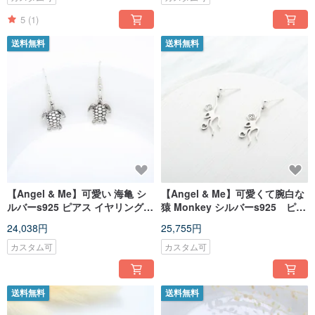
5
(1)
送料無料
送料無料
【Angel & Me】可愛い 海亀 シ
【Angel & Me】可愛くて腕白な
ルバーs925 ピアス イヤリング
猿 Monkey シルバーs925 ピア
記念日 クリスマス バレンタイン
ス イヤリング 記念日 クリス
24,038円
25,755円
デー 誕生日プレゼント
マス バレンタインデー 誕生日
プレゼント
カスタム可
カスタム可
送料無料
送料無料