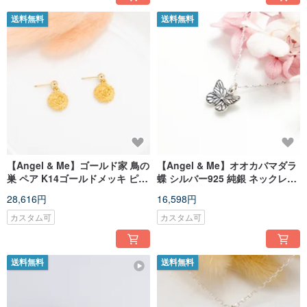
送料無料
送料無料
【Angel & Me】ゴールド家 鳥の
【Angel & Me】オオカバマダラ
巣 ペア K14ゴールドメッキ ピア
蝶 シルバー925 純銀 ネックレス
ス イヤリング バレンタインデー
誕生日プレゼント バレンタイン
28,616円
16,598円
誕生日プレゼント
デー 記念日 クリスマス プレゼン
ト
カスタム可
カスタム可
送料無料
送料無料