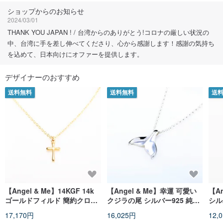
フォローする
ショップからのお知らせ
2024/03/01
THANK YOU JAPAN ! / 台湾からのありがとう!コロナの厳しい状況の
中、台湾に手を差し伸べてくださり、心から感謝します！感謝の気持ち
を込めて、日本向けにオファーを提供します。
デザイナーのおすすめ
送料無料
送料無料
送
【Angel & Me】14KGF 14k
【Angel & Me】幸運 可愛い
【A
ゴールドフィルド 簡約クロス
クジラの尾 シルバー925 純銀
シル
Cross ネックレス 誕生日とバ
誕生日プレゼント 記念日 バレ
ト アンクレット記念日 バレン
17,170円
16,025円
12,
レンタインデープレゼント
ンタインデー クリスマスプレ
タイ