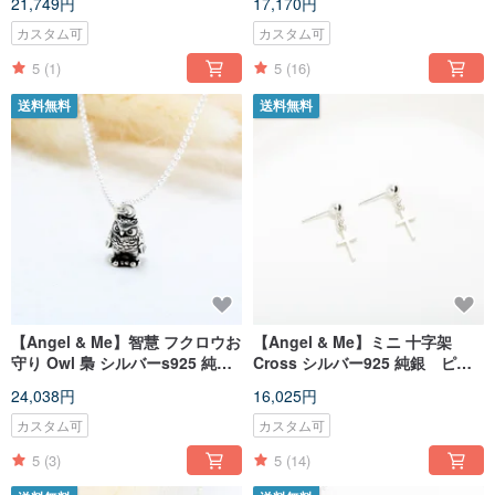
21,749円
17,170円
インデー クリスマスプレゼン
誕生日 母の日 プレゼント
ト
カスタム可
カスタム可
5
(1)
5
(16)
送料無料
送料無料
【Angel & Me】智慧 フクロウお
【Angel & Me】ミニ 十字架
守り Owl 梟 シルバーs925 純銀
Cross シルバー925 純銀 ピア
ネックレス 卒業 バレンタインデ
ス イヤリング バレンタインデ
24,038円
16,025円
ー クリスマスプレゼント
ー 誕生日 記念日プレゼント
カスタム可
カスタム可
5
(3)
5
(14)