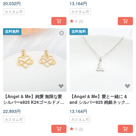
生日プレゼント バレンタインデ
日 バレンタインデー クリスマス
20,032円
13,164円
ー プレゼント
プレゼント
カスタム可
カスタム可
5
(3)
送料無料
送料無料
【Angel & Me】純愛 無限な愛
【Angel & Me】愛と一緒に &
シルバーs925 K24ゴールドメッ
and シルバー925 純銀ネックレ
キ ピアス イヤリング バレンタイ
ス バレンタインデー 記念日 誕
22,893円
13,164円
ンデー 誕生日プレゼント
生日 卒業 クリスマスプレゼン
ト
カスタム可
カスタム可
5
(2)