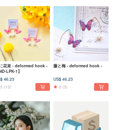
花束 - deformed hook -
藤と梅 - deformed hook -
ND-LPK-1】
$ 46.23
US$ 46.23
5
(13)
5
(3)