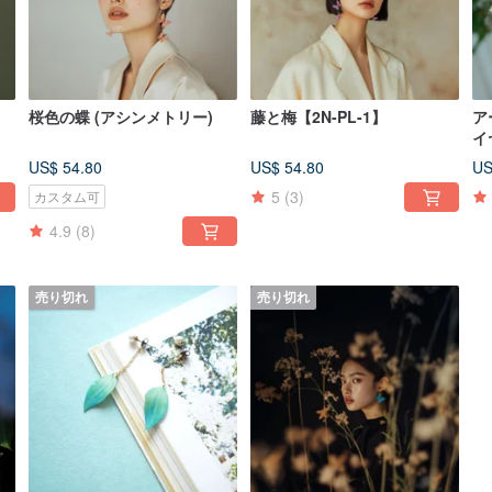
桜色の蝶 (アシンメトリー)
藤と梅【2N-PL-1】
ア
イ
US$ 54.80
US$ 54.80
US
5
(3)
カスタム可
4.9
(8)
売り切れ
売り切れ