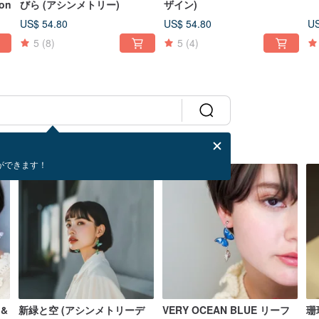
-on
びら (アシンメトリー)
ザイン)
US$ 54.80
US$ 54.80
US
5
(8)
5
(4)
ができます！
&
新緑と空 (アシンメトリーデ
VERY OCEAN BLUE リーフ