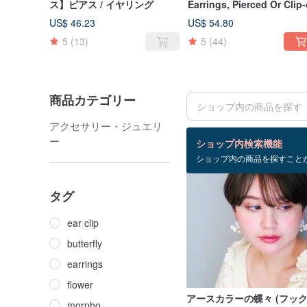
ス】ピアス / イヤリング
Earrings, Pierced Or Clip
US$ 46.23
US$ 54.80
5
(13)
5
(44)
商品カテゴリー
アクセサリー・ジュエリ
検索結果：23 件
ー
ショップ内検索機能
ショップ内の商品を探すこと
タグ
ear clip
butterfly
earrings
flower
アースカラーの蝶々 (フック
morpho