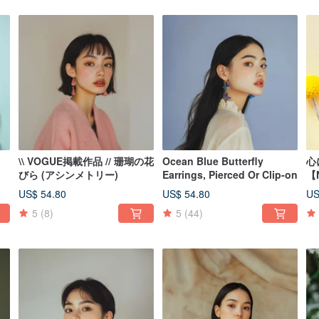
\\ VOGUE掲載作品 // 珊瑚の花
Ocean Blue Butterfly
心に
びら (アシンメトリー)
Earrings, Pierced Or Clip-on
【
US$ 54.80
US$ 54.80
US
5
(8)
5
(44)