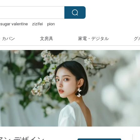
sugar valentine
zizifei
pion
ラーシール
・カバン
文房具
家電・デジタル
グ
S アン デザイン