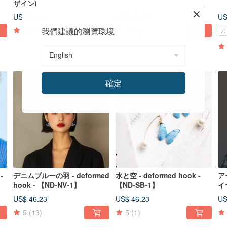
ザイン)
US$ 54.80
US$ 46.23
US
5
(4)
我們建議的瀏覽環境
5
(1)
カ
確定
デニムブルーの羽 - deformed
水と空 - deformed hook -
ア
hook - 【ND-NV-1】
【ND-SB-1】
イ
US$ 46.23
US$ 46.23
US
5
(13)
5
(1)