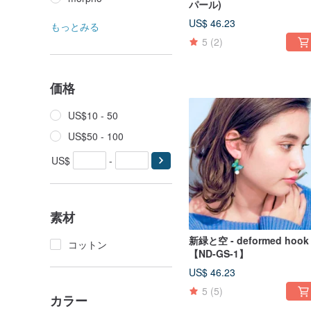
パール)
US$ 46.23
もっとみる
5
(2)
価格
US$10 - 50
US$50 - 100
US$
-
素材
新緑と空 - deformed hook -
コットン
【ND-GS-1】
US$ 46.23
5
(5)
カラー