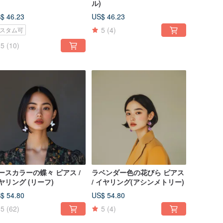
ル)
$ 46.23
US$ 46.23
5
(4)
スタム可
5
(10)
ースカラーの蝶々 ピアス /
ラベンダー色の花びら ピアス
ヤリング (リーフ)
/ イヤリング(アシンメトリー)
$ 54.80
US$ 54.80
5
(62)
5
(4)